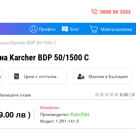
0890 94 3333
Моята количка
Профил
Блог
ина Karcher BDP 50/1500 C
а Karcher BDP 50/1500 C
а
Цени с отстъпка
Монтаж в България
0.00
|
0
Напишете отзив
Изчерпан
9.00 лв )
Karcher
Производител:
Модел:
1.291-141.0