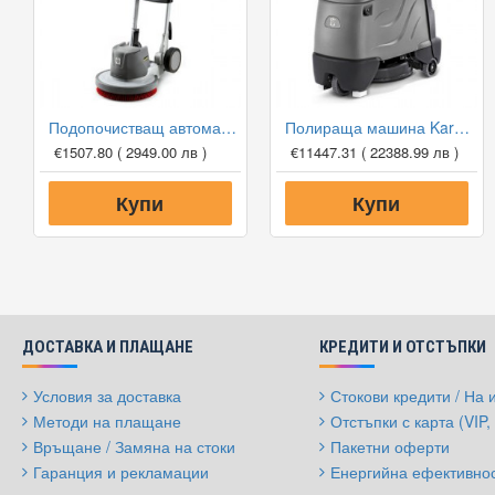
Подопочистващ автомат Karcher BDP 43/450 C Adv
Полираща машина Karcher BDP 50/2000 RS BP
€1507.80
( 2949.00 лв )
€11447.31
( 22388.99 лв )
Купи
Купи
ДОСТАВКА И ПЛАЩАНЕ
КРЕДИТИ И ОТСТЪПКИ
Условия за доставка
Стокови кредити / На
Методи на плащане
Отстъпки с карта (VIP, 
Връщане / Замяна на стоки
Пакетни оферти
Гаранция и рекламации
Енергийна ефективно