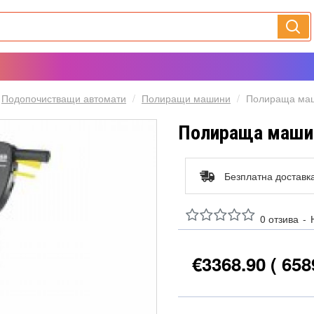
Подопочистващи автомати
Полиращи машини
Полираща маш
Полираща машин
Безплатна доставк
0 отзива
-
€3368.90
( 658