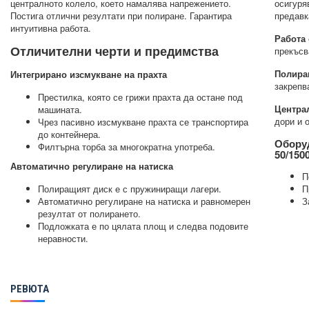
централното колело, което намалява напрежението.
осигуря
Постига отлични резултати при полиране. Гарантира
предавк
интуитивна работа.
Работа 
Отличителни черти и предимства
прекъсв
Полира
Интегрирано изсмукване на прахта
закрепв
Престилка, която се грижи прахта да остане под
Центра
машината.
дори и 
Чрез пасивно изсмукване прахта се транспортира
до контейнера.
Обору
Филтърна торба за многократна употреба.
50/150
Автоматично регулиране на натиска
П
Полиращият диск е с пружиниращи лагери.
П
Автоматично регулиране на натиска и равномерен
З
резултат от полирането.
Подложката е по цялата площ и следва подовите
неравности.
РЕВЮТА