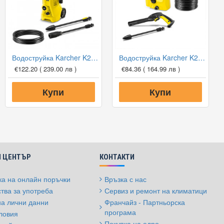
Водоструйка Karcher K2 Power Control
Водоструйка Karcher K2 OPP
€122.20
( 239.00 лв )
€84.36
( 164.99 лв )
Купи
Купи
 ЦЕНТЪР
КОНТАКТИ
а на онлайн поръчки
Връзка с нас
тва за употреба
Сервиз и ремонт на климатици
на лични данни
Франчайз - Партньорска
програма
ловия
Покупка на едро