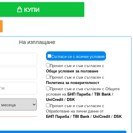
КУПИ
На изплащане
Съгласи се с всички условия
Прочел съм и съм съгласен с
Общи условия за ползване
Прочел съм и съм съгласен с
Политика за поверителност
Прочел съм и съм съгласен с Общите
условия на
БНП Париба
/
TBI Bank
/
UniCredit
/
DSK
Прочел съм и съм съгласен с
Обработване на лични данни от
БНП Париба
/
TBI Bank
/
UniCredit
/
DSK