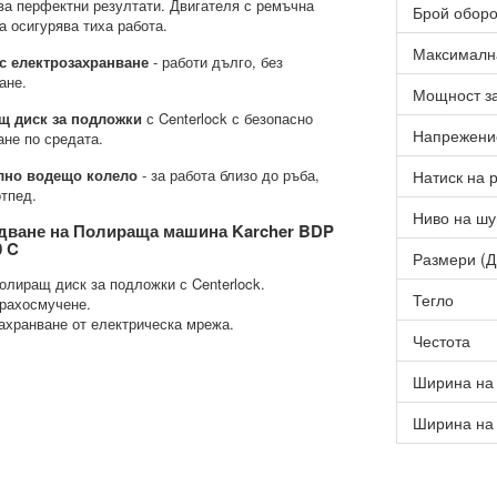
ва перфектни резултати. Двигателя с ремъчна
Брой оборо
а осигурява тиха работа.
Максимална
с електрозахранване
- работи дълго, без
ане.
Мощност з
щ диск за подложки
с Centerlock с безопасно
Напрежени
ане по средата.
лно водещо колело
- за работа близо до ръба,
Натиск на 
отпед.
Ниво на ш
дване на Полираща машина Karcher BDP
0 C
Размери (Д
олиращ диск за подложки с Centerlock.
Тегло
рахосмучене.
ахранване от електрическа мрежа.
Честота
Ширина на
Ширина на 