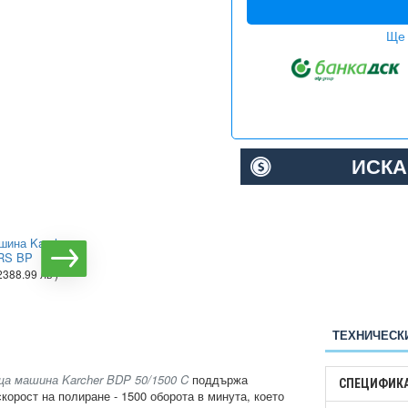
Ще 
ИСКА
шина Karcher
Полираща машина Karcher
 RS BP
BDP 50/2000 RS Bp Pack
2388.99 лв )
€12607.95
( 24659.01 лв )
ТЕХНИЧЕСК
а машина Karcher BDP 50/1500 C
поддържа
СПЕЦИФИК
скорост на полиране - 1500 оборота в минута, което