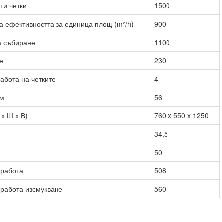
ти четки
1500
 ефективността за единица площ (m²/h)
900
а събиране
1100
е
230
работа на четките
4
ум
56
 х Ш х В)
760 x 550 x 1250
34,5
50
 работа
508
работа изсмукване
560