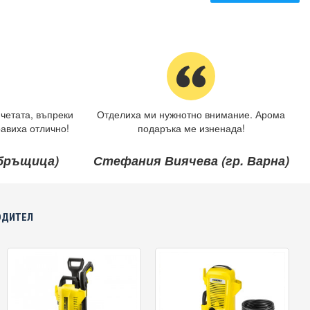
четата, въпреки
Отделиха ми нужнотно внимание. Арома
авиха отлично!
подаръка ме изненада!
ебръщица)
Стефания Виячева (гр. Варна)
ОДИТЕЛ