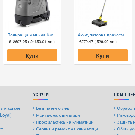
Полираща машина Karcher BDP 50/2000 RS Bp Pack
Акумулаторна прахосмукачка Karcher EB 30/1 Li-Ion
€12607.95
( 24659.01 лв )
€270.47
( 528.99 лв )
Купи
Купи
УСЛУГИ
ПОМОЩЕН
 изплащане
Безплатен оглед
Обработк
Loyal)
Монтаж на климатици
Ръководс
Профилактика на климатици
Защита 
ст
Сервиз и ремонт на климатици
Общи ус