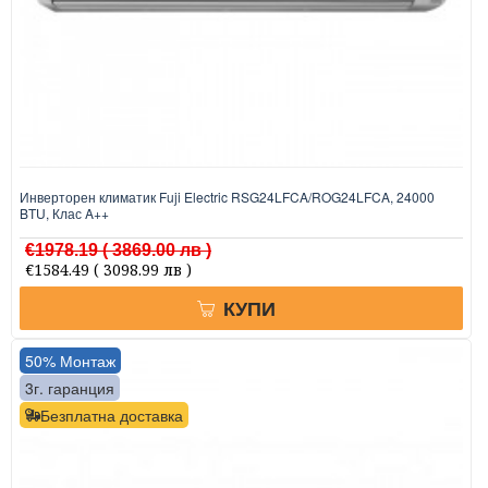
Инверторен климатик Fuji Electric RSG24LFCA/ROG24LFCA, 24000
BTU, Клас A++
€1978.19
( 3869.00 лв )
€1584.49
( 3098.99 лв )
КУПИ
50% Монтаж
3г. гаранция
Безплатна доставка