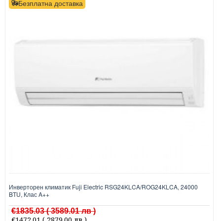
Безплатна доставка
Инверторен климатик Fuji Electric RSG24KLCA/ROG24KLCA, 24000
BTU, Клас A++
€1835.03
( 3589.01 лв )
€1472.01
( 2879.00 лв )