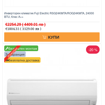
Инверторен климатик Fuji Electric RSG24KMTA/ROG24KMTA, 24000
BTU, Клас A++
€2254.29
( 4409.01 лв )
€1804.35
( 3529.00 лв )
КУПИ
Безплатен монтаж
Изчерпан
-20 %
3г. гаранция
Безплатна доставка