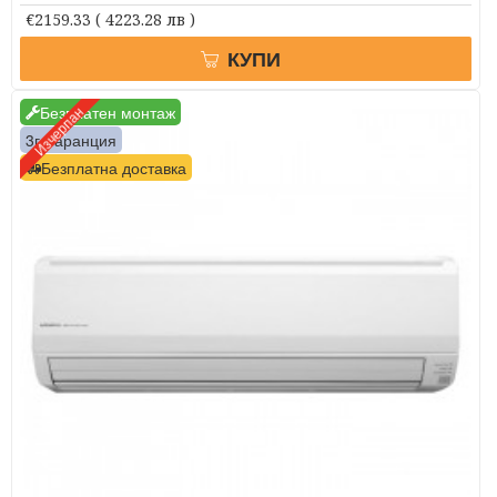
€2159.33
( 4223.28 лв )
КУПИ
Безплатен монтаж
Изчерпан
3г. гаранция
Безплатна доставка