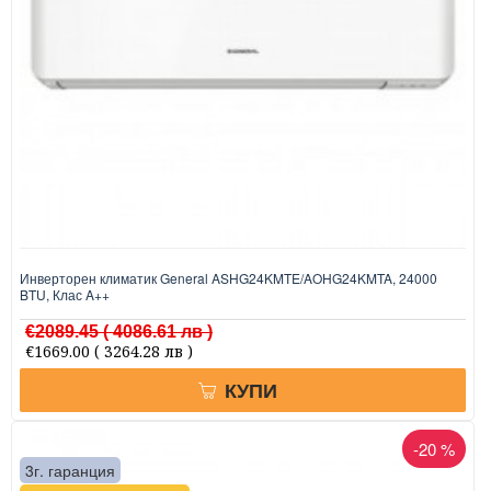
Инверторен климатик General ASHG24KMTE/AOHG24KMTA, 24000
BTU, Клас A++
€2089.45
( 4086.61 лв )
€1669.00
( 3264.28 лв )
КУПИ
-20 %
3г. гаранция