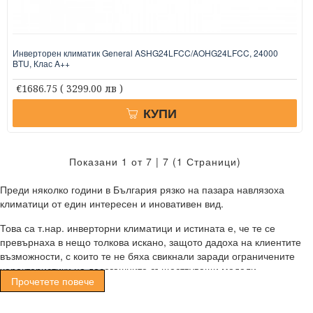
Инверторен климатик General ASHG24LFCC/AOHG24LFCC, 24000
BTU, Клас A++
€1686.75
( 3299.00 лв )
КУПИ
Показани 1 от 7 | 7 (1 Страници)
Преди няколко години в България рязко на пазара навлязоха
климатици от един интересен и иновативен вид.
Това са т.нар. инверторни климатици и истината е, че те се
превърнаха в нещо толкова искано, защото дадоха на клиентите
възможности, с които те не бяха свикнали заради ограничените
характеристики на досегашните съществуващи модели.
Прочетете повече
С употребата на такъв вид инверторен климатик, вие ще се
наслаждавате на: