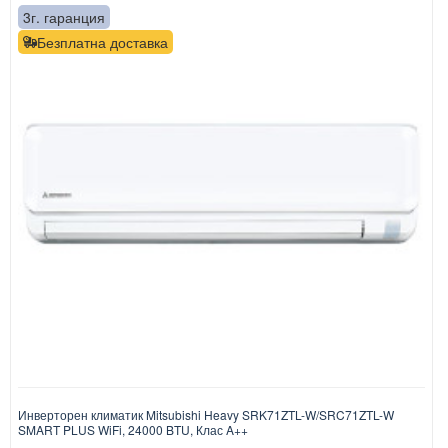
3г. гаранция
Безплатна доставка
Инверторен климатик Mitsubishi Heavy SRK71ZTL-W/SRC71ZTL-W
SMART PLUS WiFi, 24000 BTU, Клас A++