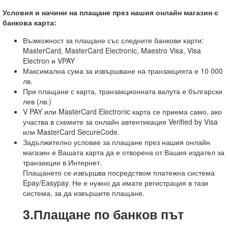
Условия и начини на плащане през нашия онлайн магазин с
банкова карта
:
Възможност за плащане със следните банкови карти:
MasterCard, MasterCard Electronic, Maestro Visa, Visa
Electron и VPAY
Максимална сума за извършване на транзакцията е 10 000
лв.
При плащане с карта, транзакционната валута е български
лев (лв.)
V PAY или MasterCard Electronic карта се приема само, ако
участва в схемите за онлайн автентикация Verified by Visa
или MasterCard SecureCode.
Задължително условие за плащане през нашия онлайн
магазин е Вашата карта да е отворена от Вашия издател за
транзакции в Интернет.
Плащането се извършва посредством платежна система
Epay/Easypay. Не е нужно да имате регистрация в тази
система, за да извършите плащане.
3.Плащане по банков път