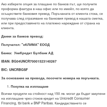
Ако изберете опция за плащане по банков път, ще получите
проформа фактура в наш офис или по имейл, по която да
осъществите банковия превод. Поръчаната от клиента стока, се
получава след отразяване на банковия превод в нашата сметка,
или при предоставянето на платежно нареждане от страна на
клиента.
Данни за банков превод
:
Получател
:
"еКЛИМА" ЕООД
Банка
:
УниКредит Булбанк АД
IBAN:
BG04UNCR70001523140267
BIC:
UNCRBGSF
За основание на превода
, посочете номера на поръчката.
Покупка на изплащане
Всички продукти на стойност над 150 лв. могат да бъдат закупени
на изплащане чрез стоков кредит на Unicredit Consumer
Financing, tbi bank и BNP Paribas. Кандидастването се