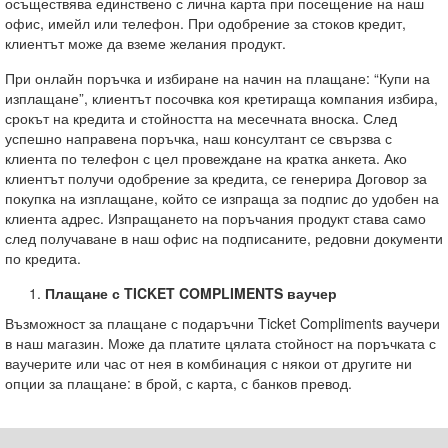
осъществява единствено с лична карта при посещение на наш
офис, имейл или телефон. При одобрение за стоков кредит,
клиентът може да вземе желания продукт.
При онлайн поръчка и избиране на начин на плащане: “Купи на
изплащане”, клиентът посочвка коя кретираща компания избира,
срокът на кредита и стойността на месечната вноска. След
успешно направена поръчка, наш консултант се свързва с
клиента по телефон с цел провеждане на кратка анкета. Ако
клиентът получи одобрение за кредита, се генерира Договор за
покупка на изплащане, който се изпраща за подпис до удобен на
клиента адрес. Изпращането на поръчания продукт става само
след получаване в наш офис на подписаните, редовни документи
по кредита.
Плащане с
TICKET COMPLIMENTS
ваучер
Възможност за плащане с подаръчни Ticket Compliments ваучери
в наш магазин. Може да платите цялата стойност на поръчката с
ваучерите или час от нея в комбинация с някои от другите ни
опции за плащане: в брой, с карта, с банков превод.