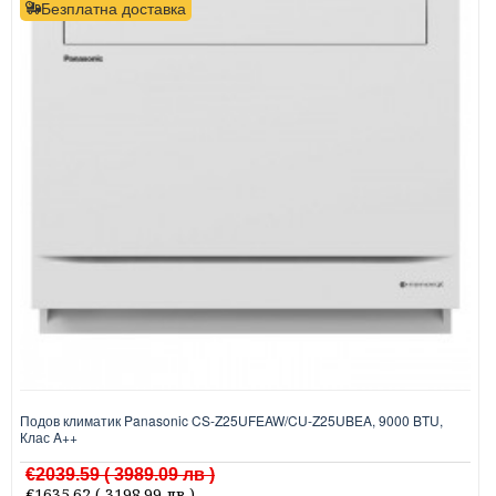
Безплатна доставка
Подов климатик Panasonic CS-Z25UFEAW/CU-Z25UBEA, 9000 BTU,
Клас A++
€2039.59
( 3989.09 лв )
€1635.62
( 3198.99 лв )