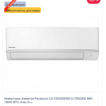
Изчерпан
2г. гаранция
Безплатна доставка
Инверторен климатик Panasonic CS-TZ50ZKEW/CU-TZ50ZKE WiFi,
18000 BTU, Клас A++