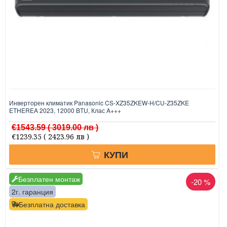
Инверторен климатик Panasonic CS-XZ35ZKEW-H/CU-Z35ZKE
ETHEREA 2023, 12000 BTU, Клас A+++
€1543.59
( 3019.00 лв )
€1239.35
( 2423.96 лв )
КУПИ
Безплатен монтаж
-20 %
2г. гаранция
Безплатна доставка