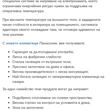
специални системи за нагряване на електрониката, което
ограничава енергийния ресурс нужен за поддръжка на
оперативна температура.
При високите температури на външното тяло, и зададените
ниски стойности в интериора на помещението, системата
адаптира своето охлаждане така, че отговори адекватно на
тези разлики.
С
новите климатици
Панасоник, вие получавате:
Гаранция за дългогодишна употреба;
Липса на фабрични слабости;
Стилна селекция от вътрешни тела;
Луксозно затопляне на дома и офиса;
Висока производителност с ниска консумация;
Най-богата селекция от хиперинверторни климатици на
пазара.
За едно семейство тези продукти могат да направят:
Подобрено отопляване на големи пространства;
Висока степен на контрол на условията в дома;
Зони на затопляне;