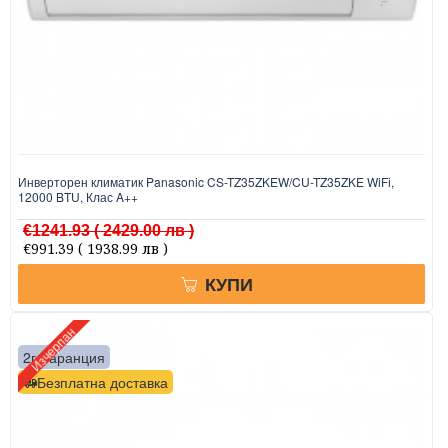
Инверторен климатик Panasonic CS-TZ35ZKEW/CU-TZ35ZKE WiFi,
12000 BTU, Клас A++
€1241.93
( 2429.00 лв )
€991.39
( 1938.99 лв )
КУПИ
Изчерпан
2г. гаранция
Безплатна доставка