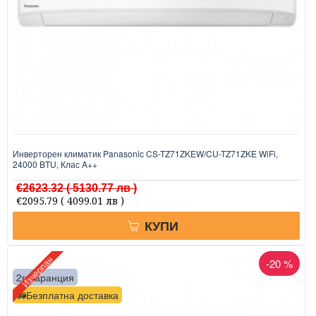
Инверторен климатик Panasonic CS-TZ71ZKEW/CU-TZ71ZKE WiFi,
24000 BTU, Клас A++
€2623.32
( 5130.77 лв )
€2095.79
( 4099.01 лв )
КУПИ
Изчерпан
-20 %
2г. гаранция
Безплатна доставка