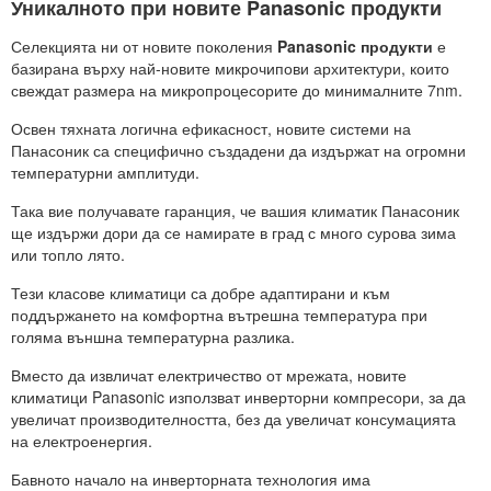
Уникалното при новите Panasonic продукти
Селекцията ни от новите поколения
Panasonic продукти
е
базирана върху най-новите микрочипови архитектури, които
свеждат размера на микропроцесорите до минималните 7nm.
Освен тяхната логична ефикасност, новите системи на
Панасоник са специфично създадени да издържат на огромни
температурни амплитуди.
Така вие получавате гаранция, че вашия климатик Панасоник
ще издържи дори да се намирате в град с много сурова зима
или топло лято.
Тези класове климатици са добре адаптирани и към
поддържането на комфортна вътрешна температура при
голяма външна температурна разлика.
Вместо да извличат електричество от мрежата, новите
климатици Panasonic използват инверторни компресори, за да
увеличат производителността, без да увеличат консумацията
на електроенергия.
Бавното начало на инверторната технология има