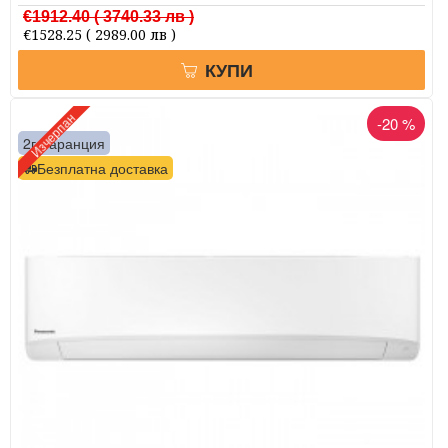
€1912.40
( 3740.33 лв )
€1528.25
( 2989.00 лв )
КУПИ
Изчерпан
-20 %
2г. гаранция
Безплатна доставка