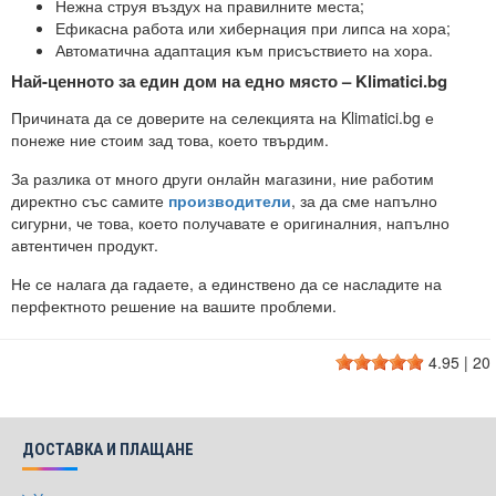
Нежна струя въздух на правилните места;
Ефикасна работа или хибернация при липса на хора;
Автоматична адаптация към присъствието на хора.
Най-ценното за един дом на едно място – Klimatici.bg
Причината да се доверите на селекцията на Klimatici.bg е
понеже ние стоим зад това, което твърдим.
За разлика от много други онлайн магазини, ние работим
директно със самите
производители
, за да сме напълно
сигурни, че това, което получавате е оригиналния, напълно
автентичен продукт.
Не се налага да гадаете, а единствено да се насладите на
перфектното решение на вашите проблеми.
4.95
|
20
ДОСТАВКА И ПЛАЩАНЕ