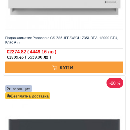
Подов климатик Panasonic CS-Z35UFEAW/CU-Z35UBEA, 12000 BTU,
Клас A++
€2274.82
( 4449.16 лв )
€1809.46
( 3539.00 лв )
КУПИ
-20 %
2г. гаранция
Безплатна доставка