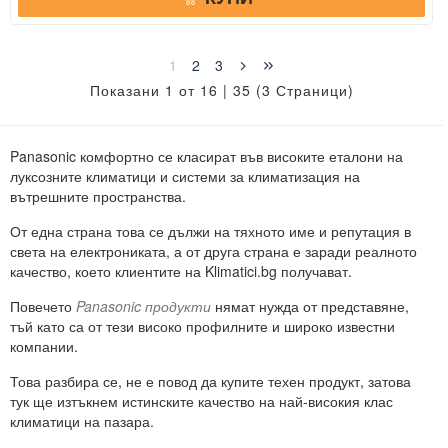
1
2
3
Показани 1 от 16 | 35 (3 Страници)
Panasonic комфортно се класират във високите еталони на
луксозните климатици и системи за климатизация на
вътрешните пространства.
От една страна това се дължи на тяхното име и репутация в
света на електрониката, а от друга страна е заради реалното
качество, което клиентите на Klimatici.bg получават.
Повечето
Panasonic продукти
нямат нужда от представяне,
тъй като са от тези високо профилните и широко известни
компании.
Това разбира се, не е повод да купите техен продукт, затова
тук ще изтъкнем истинските качество на най-високия клас
климатици на пазара.