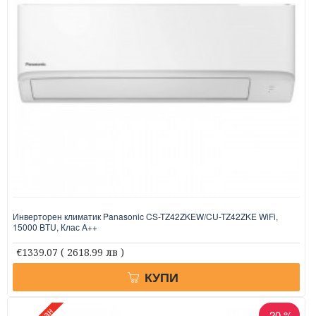
Инверторен климатик Panasonic CS-TZ42ZKEW/CU-TZ42ZKE WiFi,
15000 BTU, Клас A++
€1339.07
( 2618.99 лв )
КУПИ
-20 %