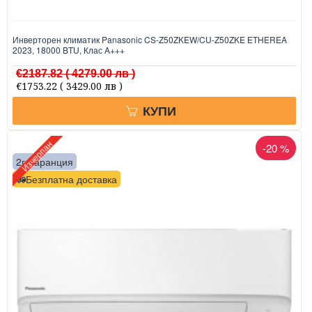
Инверторен климатик Panasonic CS-Z50ZKEW/CU-Z50ZKE ETHEREA
2023, 18000 BTU, Клас A+++
€2187.82
( 4279.00 лв )
€1753.22
( 3429.00 лв )
КУПИ
Изчерпан
-20 %
2г. гаранция
Безплатна доставка