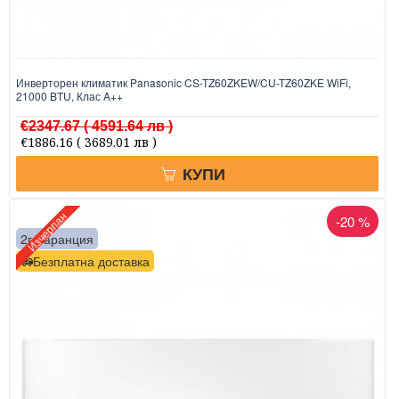
Инверторен климатик Panasonic CS-TZ60ZKEW/CU-TZ60ZKE WiFi,
21000 BTU, Клас A++
€2347.67
( 4591.64 лв )
€1886.16
( 3689.01 лв )
КУПИ
Изчерпан
-20 %
2г. гаранция
Безплатна доставка