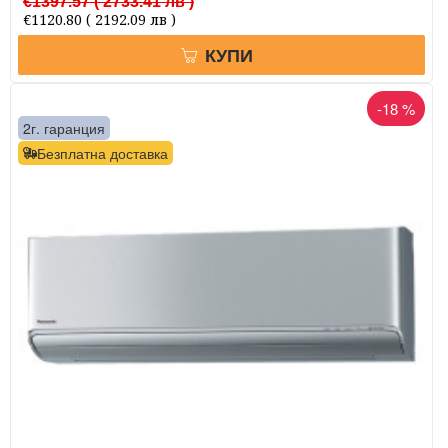
€1397.57
( 2733.41 лв )
€1120.80
( 2192.09 лв )
КУПИ
-18 %
2г. гаранция
Безплатна доставка