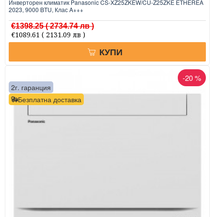
Инверторен климатик Panasonic CS-XZ25ZKEW/CU-Z25ZKE ETHEREA
2023, 9000 BTU, Клас A+++
€1398.25
( 2734.74 лв )
€1089.61
( 2131.09 лв )
КУПИ
-20 %
2г. гаранция
Безплатна доставка