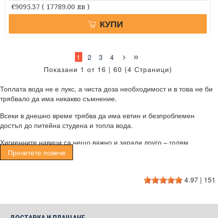
€9095.37
( 17789.00 лв )
КУПИ
1
2
3
4
Показани 1 от 16 | 60 (4 Страници)
Топлата вода не е лукс, а чиста доза необходимост и в това не би
трябвало да има никакво съмнение.
Всеки в днешно време трябва да има евтин и безпроблемен
достъп до питейна студена и топла вода.
Хигиенните навици са нещо важно и заради друго – голям
процент заслуги за ниското развитие на болестите по света има
Прочетете повече
именно хигиената, която хората спазват стриктно.
За целта са нужни изправно работещи
бойлери
във всяко
4.97
|
151
домакинство, които да топлят и подхранват ежедневните хигиенни
нужди на всяко семейство.
Бойлери от нашия онлайн