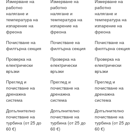
Измерване на
Измерване на
Измерване на
работно
работно
работно
налягане и
налягане и
налягане и
температура на
температура на
температура на
изпарение на
изпарение на
изпарение на
фреона
фреона
фреона
Почистване на
Почистване на
Почистване на
филтърна секция
филтърна секция
филтърна секция
Проверка на
Проверка на
Проверка на
електрически
електрически
електрически
връзки
връзки
връзки
Преглед и
Преглед и
Преглед и
почистване на
почистване на
почистване на
дренажна
дренажна
дренажна
система
система
система
Допълнително
Допълнително
Допълнително
почистване на
почистване на
почистване на
турбина (от 25 до
турбина (от 25 до
турбина (от 25 до
60 €)
60 €)
60 €)