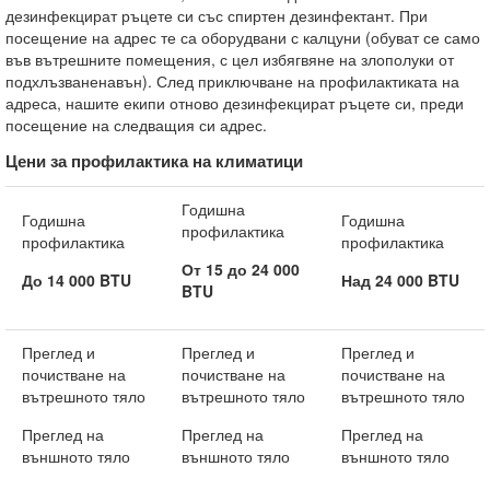
дезинфекцират ръцете си със спиртен дезинфектант. При
посещение на адрес те са оборудвани с калцуни (обуват се само
във вътрешните помещения, с цел избягвяне на злополуки от
подхлъзваненавън). След приключване на профилактиката на
адреса, нашите екипи отново дезинфекцират ръцете си, преди
посещение на следващия си адрес.
Цени за профилактика на климатици
Годишна
Годишна
Годишна
профилактика
профилактика
профилактика
От 15 до 24 000
До 14 000 BTU
Над 24 000 BTU
BTU
Преглед и
Преглед и
Преглед и
почистване на
почистване на
почистване на
вътрешното тяло
вътрешното тяло
вътрешното тяло
Преглед на
Преглед на
Преглед на
външното тяло
външното тяло
външното тяло