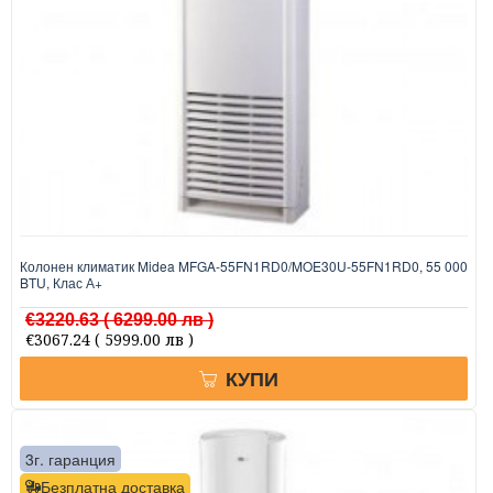
Колонен климатик Midea MFGA-55FN1RD0/MOE30U-55FN1RD0, 55 000
BTU, Клас А+
€3220.63
( 6299.00 лв )
€3067.24
( 5999.00 лв )
КУПИ
3г. гаранция
Безплатна доставка