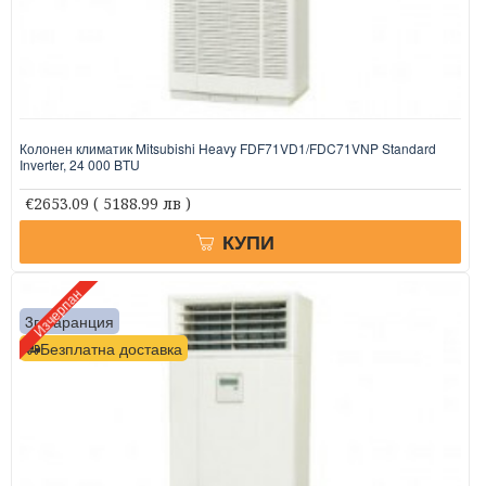
Колонен климатик Mitsubishi Heavy FDF71VD1/FDC71VNP Standard
Inverter, 24 000 BTU
€2653.09
( 5188.99 лв )
КУПИ
Изчерпан
3г. гаранция
Безплатна доставка