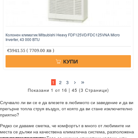
Колонен климатик Mitsubishi Heavy FDF125VD/FDC125VNA Micro
Inverter, 43 000 BTU
€3941.55
( 7709.00 лв )
КУПИ
1
2
3
Показани 1 от 16 | 45 (3 Страници)
Случвало ли ви се е да влезете в любимото си заведение и да ви
прегърне топла струя въздух, от която да ви стане изключително
приятно?
Рядко си даваме сметка, че комфортът в много от любимите ни
места се дължи на качествена климатична система, разположена
някъде там по ъглите. Това са именно климатици колони, или