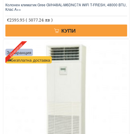
Колонен климатик Gree GVH48AL-M6DNC7A WiFi T-FRESH, 48000 BTU,
Клас A++
€2595.95
( 5077.24 лв )
КУПИ
Изчерпан
3г. гаранция
Безплатна доставка