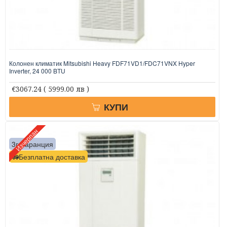
Колонен климатик Mitsubishi Heavy FDF71VD1/FDC71VNX Hyper
Inverter, 24 000 BTU
€3067.24
( 5999.00 лв )
КУПИ
Изчерпан
3г. гаранция
Безплатна доставка