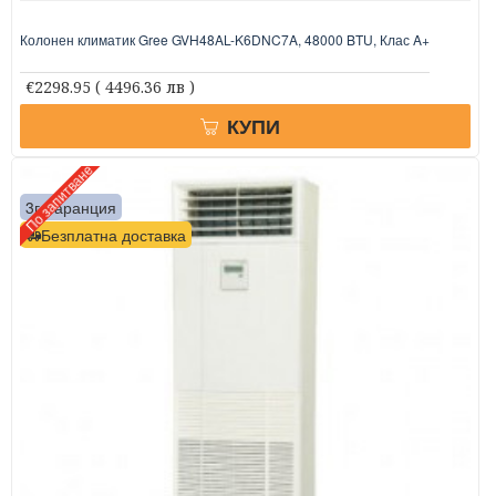
Колонен климатик Gree GVH48AL-K6DNC7A, 48000 BTU, Клас A+
€2298.95
( 4496.36 лв )
КУПИ
По запитване
3г. гаранция
Безплатна доставка