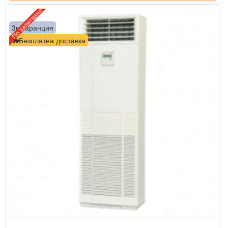
По запитване
3г. гаранция
Безплатна доставка