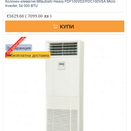
Колонен климатик Mitsubishi Heavy FDF100VD2/FDC100VSA Micro
Inverter, 34 000 BTU
€3629.66
( 7099.00 лв )
КУПИ
По запитване
3г. гаранция
Безплатна доставка