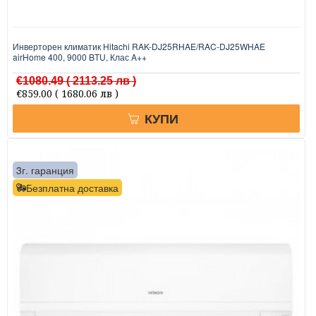
Инверторен климатик Hitachi RAK-DJ25RHAE/RAC-DJ25WHAE
airHome 400, 9000 BTU, Клас A++
€1080.49
( 2113.25 лв )
€859.00
( 1680.06 лв )
КУПИ
3г. гаранция
Безплатна доставка