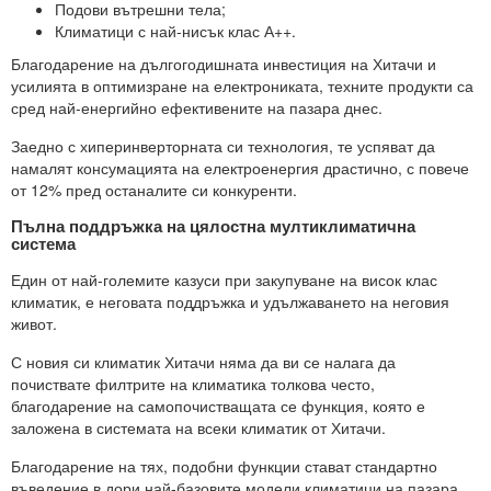
Подови вътрешни тела;
Климатици с най-нисък клас А++.
Благодарение на дългогодишната инвестиция на Хитачи и
усилията в оптимизране на електрониката, техните продукти са
сред най-енергийно ефективените на пазара днес.
Заедно с хиперинверторната си технология, те успяват да
намалят консумацията на електроенергия драстично, с повече
от 12% пред останалите си конкуренти.
Пълна поддръжка на цялостна мултиклиматична
система
Един от най-големите казуси при закупуване на висок клас
климатик, е неговата поддръжка и удължаването на неговия
живот.
С новия си климатик Хитачи няма да ви се налага да
почиствате филтрите на климатика толкова често,
благодарение на самопочистващата се функция, която е
заложена в системата на всеки климатик от Хитачи.
Благодарение на тях, подобни функции стават стандартно
въведение в дори най-базовите модели климатици на пазара