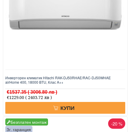
Инверторен климатик Hitachi RAK-DJ50RHAE/RAC-DJ50WHAE
airHome 400, 18000 BTU, Клас A++
€1537.35
( 3006.80 лв )
€1229.00
( 2403.72 лв )
КУПИ
Безплатен монтаж
-20 %
3г. гаранция