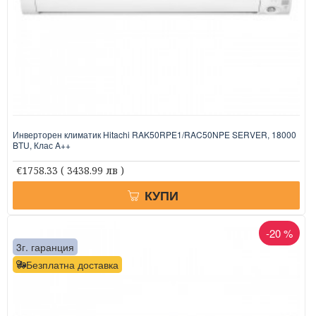
Инверторен климатик Hitachi RAK50RPE1/RAC50NPE SERVER, 18000
BTU, Клас A++
€1758.33
( 3438.99 лв )
КУПИ
-20 %
3г. гаранция
Безплатна доставка