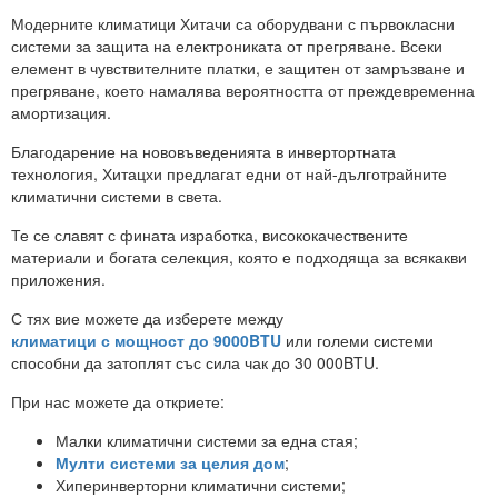
Модерните климатици Хитачи са оборудвани с първокласни
системи за защита на електрониката от прегряване. Всеки
елемент в чувствителните платки, е защитен от замръзване и
прегряване, което намалява вероятността от преждевременна
амортизация.
Благодарение на нововъведенията в инвертортната
технология, Хитацхи предлагат едни от най-дълготрайните
климатични системи в света.
Те се славят с фината изработка, висококачествените
материали и богата селекция, която е подходяща за всякакви
приложения.
С тях вие можете да изберете между
климатици с мощност до 9000BTU
или големи системи
способни да затоплят със сила чак до 30 000BTU.
При нас можете да откриете:
Малки климатични системи за една стая;
Мулти системи за целия дом
;
Хиперинверторни климатични системи;