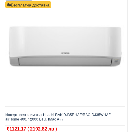
Безплатна доставка
Инверторен климатик Hitachi RAK-DJ35RHAE/RAC-DJ35WHAE
airHome 400, 12000 BTU, Клас A++
€1121.17
( 2192.82 лв )