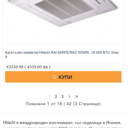
Касетъчен климатик Hitachi RAI-50RPE/RAC-50NPE, 18 000 BTU, Клас
A
€2330.98
( 4559.00 лв )
КУПИ
1
2
3
Показани 1 от 16 | 42 (3 Страници)
Hitachi е международен конгломерат, със седалище в Япония,
с начало чак през далечната 1910-та година. Още от самото си