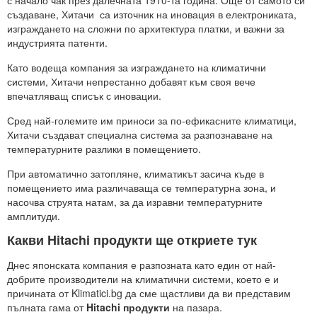
създаване, Хитачи са източник на иновация в електрониката,
изграждането на сложни по архитектура платки, и важни за
индустрията патенти.
Като водеща компания за изграждането на климатични
системи, Хитачи непрестанно добавят към своя вече
впечатляващ списък с иновации.
Сред най-големите им приноси за по-ефикасните климатици,
Хитачи създават специална система за разпознаване на
температурните разлики в помещението.
При автоматично затопляне, климатикът засича къде в
помещението има различаваща се температурна зона, и
насочва струята натам, за да изравни температурните
амплитуди.
Какви Hitachi продукти ще откриете тук
Днес японската компания е разпозната като един от най-
добрите производители на климатични системи, което е и
причината от Klimatici.bg да сме щастливи да ви представим
пълната гама от
Hitachi продукти
на пазара.