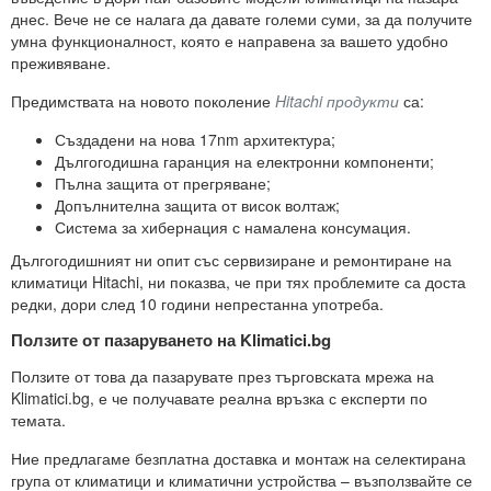
днес. Вече не се налага да давате големи суми, за да получите
умна функционалност, която е направена за вашето удобно
преживяване.
Предимствата на новото поколение
Hitachi продукти
са:
Създадени на нова 17nm архитектура;
Дългогодишна гаранция на електронни компоненти;
Пълна защита от прегряване;
Допълнителна защита от висок волтаж;
Система за хибернация с намалена консумация.
Дългогодишният ни опит със сервизиране и ремонтиране на
климатици Hitachi, ни показва, че при тях проблемите са доста
редки, дори след 10 години непрестанна употреба.
Ползите от пазаруването на Klimatici.bg
Ползите от това да пазарувате през търговската мрежа на
Klimatici.bg, е че получавате реална връзка с експерти по
темата.
Ние предлагаме безплатна доставка и монтаж на селектирана
група от климатици и климатични устройства – възползвайте се