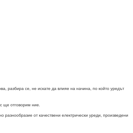
а, разбира се, не искате да влияе на начина, по който уредът
ес ще отговорим ние.
мно разнообразие от качествени електрически уреди, произведени
обни уреди.