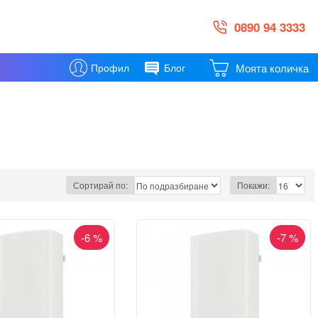
0890 94 3333
Моята количка
Профил
Блог
Сортирай по:
Покажи:
-6 %
-7 %