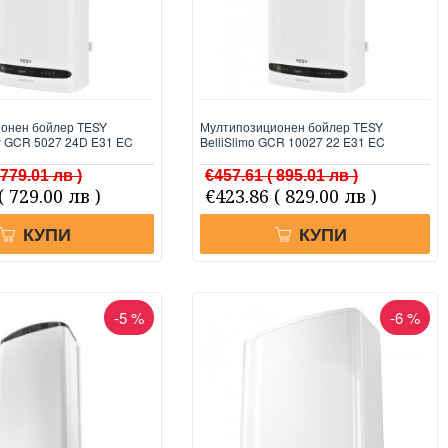
онен бойлер TESY
Мултипозиционен бойлер TESY
ry GCR 5027 24D E31 EC
BelliSlimo GCR 10027 22 E31 EC
 779.01 лв )
€457.61
( 895.01 лв )
( 729.00 лв )
€423.86
( 829.00 лв )
КУПИ
КУПИ
-5 %
-6 %