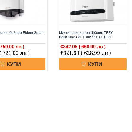
онен бойлер Eldom Galant
Мултипозиционен бойлер TESY
BelliSlimo GCR 3027 12 E31 EC
 759.00 лв )
€342.05
( 668.99 лв )
( 721.00 лв )
€321.60
( 628.99 лв )
КУПИ
КУПИ