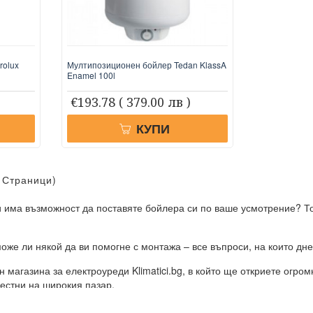
rolux
Мултипозиционен бойлер Tedan KlassA
Enamel 100l
€193.78
( 379.00 лв )
КУПИ
1 Страници)
и има възможност да поставяте бойлера си по ваше усмотрение? Тов
може ли някой да ви помогне с монтажа – все въпроси, на които дн
 магазина за електроуреди Klimatici.bg, в който ще откриете огро
вестни на широкия пазар.
 удоволствието на потребителите, които искат да се сдобият с под