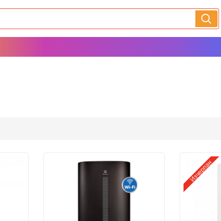
Изчерпан