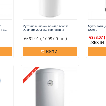
Y
Мултипозиционен бойлер Atlantic
Мултипозици
31 EC
Duotherm 200l със серпентина
DU080
€388.07
(
€561.91
( 1099.00 лв )
€368.64
КУПИ
Изчерпан