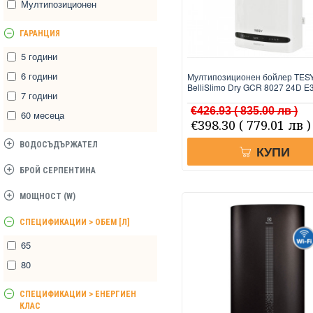
Мултипозиционен
ГАРАНЦИЯ
5 години
6 години
Мултипозиционен бойлер TES
BelliSlimo Dry GCR 8027 24D E
7 години
€426.93
( 835.00 лв )
60 месеца
€398.30
( 779.01 лв )
ВОДОСЪДЪРЖАТЕЛ
КУПИ
БРОЙ СЕРПЕНТИНА
МОЩНОСТ (W)
СПЕЦИФИКАЦИИ > ОБЕМ [Л]
65
80
СПЕЦИФИКАЦИИ > ЕНЕРГИЕН
КЛАС