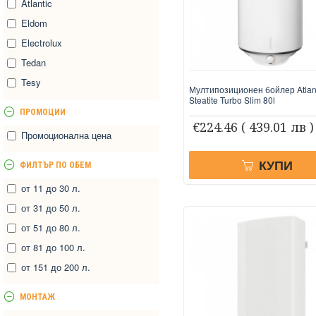
Atlantic
Eldom
Electrolux
Tedan
Tesy
Мултипозиционен бойлер Atlan
Steatite Turbo Slim 80l
ПРОМОЦИИ
€224.46
( 439.01 лв )
Промоционална цена
КУПИ
ФИЛТЪР ПО ОБЕМ
от 11 до 30 л.
от 31 до 50 л.
от 51 до 80 л.
от 81 до 100 л.
от 151 до 200 л.
МОНТАЖ