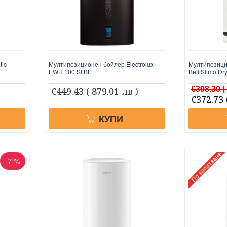
tic
Мултипозиционен бойлер Electrolux
Мултипозици
EWH 100 SI BE
BelliSlimo D
€398.30
(
€449.43
( 879.01 лв )
€372.73
КУПИ
По запитване
-7 %