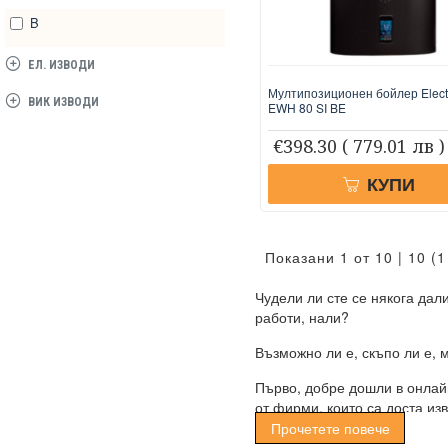
B
ЕЛ. ИЗВОДИ
Мултипозиционен бойлер Elect
ВИК ИЗВОДИ
EWH 80 SI BE
€398.30
( 779.01 лв )
КУПИ
Показани 1 от 10 | 10 (
Чудели ли сте се някога дал
работи, нали?
Възможно ли е, скъпо ли е, 
Първо, добре дошли в онлайн
от фирми, които са доста из
Прочетете повече
Нашата работа е да доставим