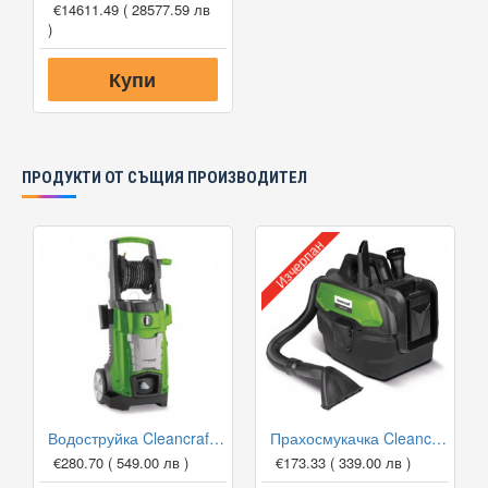
€14611.49
( 28577.59 лв
)
Купи
ПРОДУКТИ ОТ СЪЩИЯ ПРОИЗВОДИТЕЛ
Изчерпан
Водоструйка Cleancraft HDR-K 44-13
Прахосмукачка Cleancraft flexCAT 18B
€280.70
( 549.00 лв )
€173.33
( 339.00 лв )