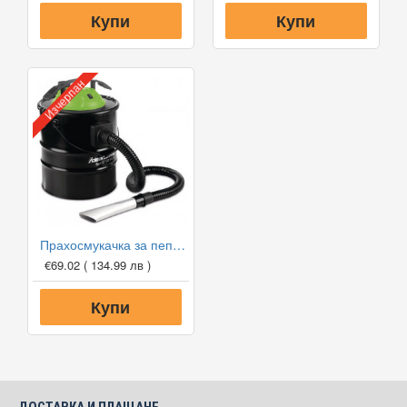
Купи
Купи
Изчерпан
Прахосмукачка за пепел Cleancraft flexCAT 120 VCA
€69.02
( 134.99 лв )
Купи