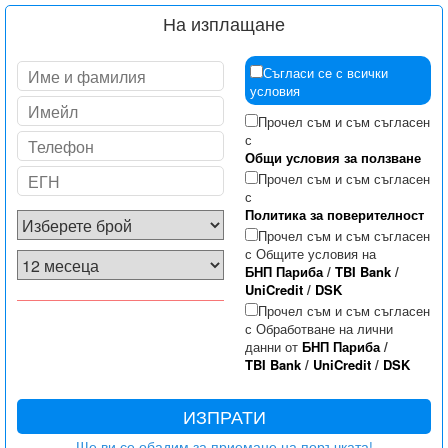
На изплащане
Съгласи се с всички
условия
Прочел съм и съм съгласен
с
Общи условия за ползване
Прочел съм и съм съгласен
с
Политика за поверителност
Прочел съм и съм съгласен
с Общите условия на
БНП Париба
/
TBI Bank
/
UniCredit
/
DSK
Прочел съм и съм съгласен
с Обработване на лични
данни от
БНП Париба
/
TBI Bank
/
UniCredit
/
DSK
ИЗПРАТИ
Ще ви се обадим за приемане на поръчката!