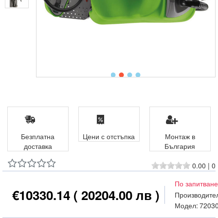
Безплатна
Цени с отстъпка
Монтаж в
доставка
България
0.00
|
0
По запитване
€10330.14
( 20204.00 лв )
Производите
Модел:
7203