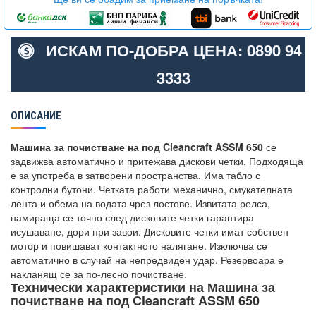
ИСКАМ ПО-ДОБРА ЦЕНА: 0890 94
3333
ОПИСАНИЕ
Машина за почистване на под Cleancraft ASSM 650
се
задвижва автоматично и притежава дискови четки. Подходяща
е за употреба в затворени пространства. Има табло с
контролни бутони. Четката работи механично, смукателната
лента и обема на водата чрез лостове. Извитата релса,
намираща се точно след дисковите четки гарантира
исушаване, дори при завои. Дисковите четки имат собствен
мотор и повишават контактното налягане. Изключва се
автоматично в случай на непредвиден удар. Резервоара е
накланящ се за по-лесно почистване.
Технически характеристики на Машина за
почистване на под Cleancraft ASSM 650