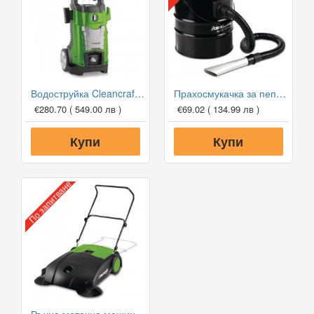
Водоструйка Cleancraft HDR-K 44-13
Прахосмукачка за пепел Cleancraft flexCAT 120 VCA
€280.70
( 549.00 лв )
€69.02
( 134.99 лв )
Купи
Купи
По запитване