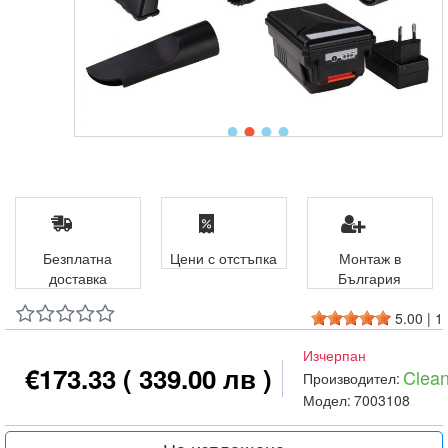
Безплатна
Цени с отстъпка
Монтаж в
доставка
България
5.00
|
1
Изчерпан
€173.33
( 339.00 лв )
Clean
Производител:
Модел:
7003108