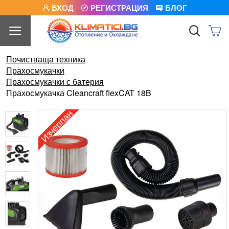
ВХОД
РЕГИСТРАЦИЯ
БЛОГ
Почистваща техника
Прахосмукачки
Прахосмукачки с батерия
Прахосмукачка Cleancraft flexCAT 18B
Изчерпан