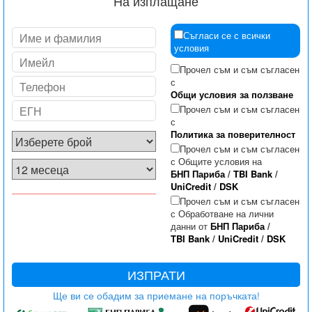
На изплащане
Съгласи се с всички
условия
Прочел съм и съм съгласен
с
Общи условия за ползване
Прочел съм и съм съгласен
с
Политика за поверителност
Прочел съм и съм съгласен
с Общите условия на
БНП Париба
/
TBI Bank
/
UniCredit
/
DSK
Прочел съм и съм съгласен
с Обработване на лични
данни от
БНП Париба
/
TBI Bank
/
UniCredit
/
DSK
ИЗПРАТИ
Ще ви се обадим за приемане на поръчката!