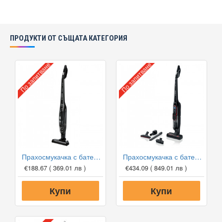
ПРОДУКТИ ОТ СЪЩАТА КАТЕГОРИЯ
По запитване
По запитване
Прахосмукачка с батерия Bosch BCHF220B Readyy'y
Прахосмукачка с батерия Bosch BBH87POW1 Athlet ProPower 36Vmax
€188.67
( 369.01 лв )
€434.09
( 849.01 лв )
Купи
Купи