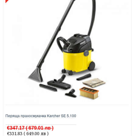
Перяща прахосмукачка Karcher SE 5.100
€347.17
( 679.01 лв )
€331.83
( 649.00 лв )