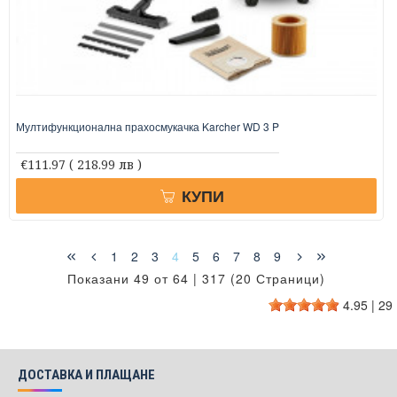
Мултифункционална прахосмукачка Karcher WD 3 P
€111.97
( 218.99 лв )
КУПИ
1
2
3
4
5
6
7
8
9
Показани 49 от 64 | 317 (20 Страници)
4.95
|
29
ДОСТАВКА И ПЛАЩАНЕ