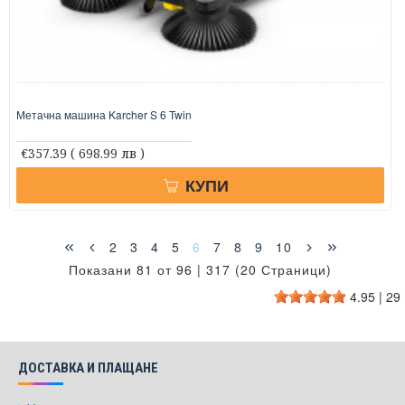
Метачна машина Karcher S 6 Twin
€357.39
( 698.99 лв )
КУПИ
2
3
4
5
6
7
8
9
10
Показани 81 от 96 | 317 (20 Страници)
4.95
|
29
ДОСТАВКА И ПЛАЩАНЕ