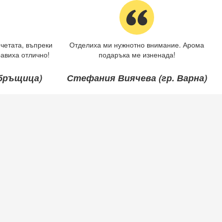
четата, въпреки
Отделиха ми нужнотно внимание. Арома
авиха отлично!
подаръка ме изненада!
ебръщица)
Стефания Виячева (гр. Варна)