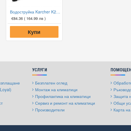
Водоструйка Karcher K2 OPP
€84.36
( 164.99 лв )
Купи
УСЛУГИ
ПОМОЩЕН
 изплащане
Безплатен оглед
Обработк
Loyal)
Монтаж на климатици
Ръководс
Профилактика на климатици
Защита 
ст
Сервиз и ремонт на климатици
Общи ус
Производители
Карта на