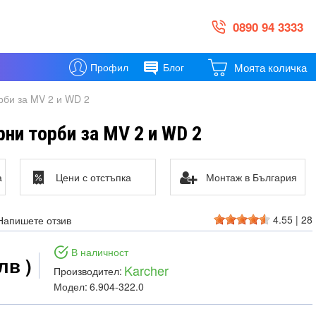
0890 94 3333
Моята количка
Профил
Блог
рби за MV 2 и WD 2
ни торби за MV 2 и WD 2
а
Цени с отстъпка
Монтаж в България
4.55
|
28
Напишете отзив
В наличност
лв )
Karcher
Производител:
Модел:
6.904-322.0