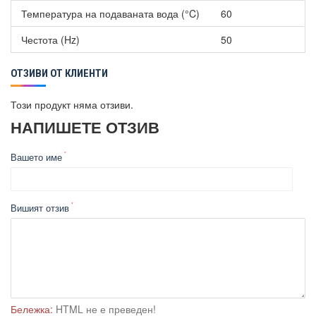
Добавяне на почистващ препарат с, Plug 'n' Clean
Температура на подаваната вода (°C)
60
система
Телескопична дръжка
Честота (Hz)
50
Мотор с водно охлаждане
Интегриран воден филтър
ОТЗИВИ ОТ КЛИЕНТИ
Адаптер куплунг за градински маркуч A3/4"
Съвместим с Bluetooth
Този продукт няма отзиви.
НАПИШЕТЕ ОТЗИВ
Вашето име
Вишият отзив
Бележка:
HTML не е преведен!