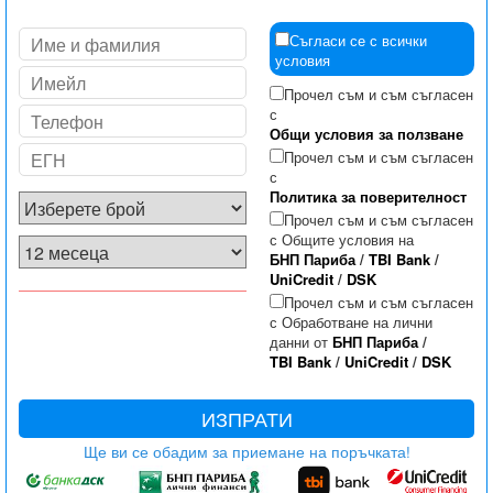
Съгласи се с всички
условия
Прочел съм и съм съгласен
с
Общи условия за ползване
Прочел съм и съм съгласен
с
Политика за поверителност
Прочел съм и съм съгласен
с Общите условия на
БНП Париба
/
TBI Bank
/
UniCredit
/
DSK
Прочел съм и съм съгласен
с Обработване на лични
данни от
БНП Париба
/
TBI Bank
/
UniCredit
/
DSK
ИЗПРАТИ
Ще ви се обадим за приемане на поръчката!