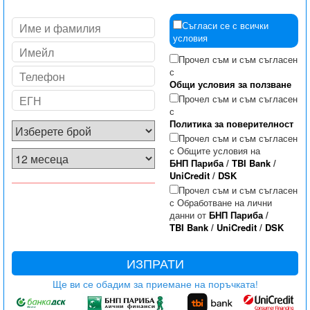
Съгласи се с всички
условия
Прочел съм и съм съгласен
с
Общи условия за ползване
Прочел съм и съм съгласен
с
Политика за поверителност
Прочел съм и съм съгласен
с Общите условия на
БНП Париба
/
TBI Bank
/
UniCredit
/
DSK
Прочел съм и съм съгласен
с Обработване на лични
данни от
БНП Париба
/
TBI Bank
/
UniCredit
/
DSK
ИЗПРАТИ
Ще ви се обадим за приемане на поръчката!