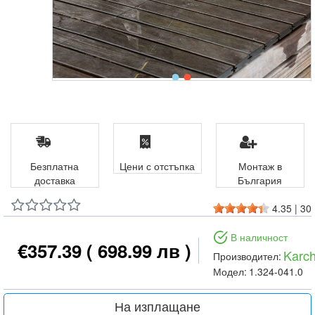
Безплатна
Цени с отстъпка
Монтаж в
доставка
България
4.35
|
30
В наличност
€357.39
( 698.99 лв )
Karch
Производител:
Модел:
1.324-041.0
На изплащане