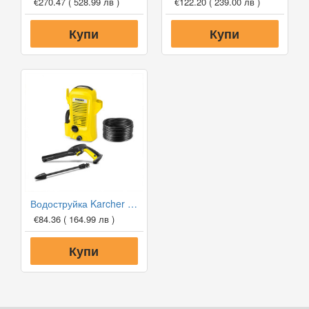
€270.47
( 528.99 лв )
€122.20
( 239.00 лв )
Купи
Купи
Водоструйка Karcher K2 OPP
€84.36
( 164.99 лв )
Купи