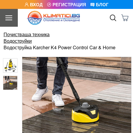
ВХОД
РЕГИСТРАЦИЯ
БЛОГ
Почистваща техника
Водоструйки
Водоструйка Karcher K4 Power Control Car & Home