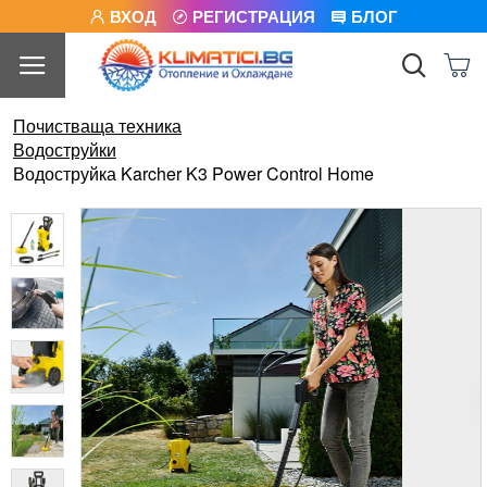
ВХОД
РЕГИСТРАЦИЯ
БЛОГ
Почистваща техника
Водоструйки
Водоструйка Karcher K3 Power Control Home