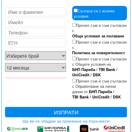
Съгласи се с всички
условия
Прочел съм и съм съгласен
с
Общи условия за ползване
Прочел съм и съм съгласен
с
Политика за поверителност
Прочел съм и съм съгласен
с Общите условия на
БНП Париба
/
TBI Bank
/
UniCredit
/
DSK
Прочел съм и съм съгласен
с Обработване на лични
данни от
БНП Париба
/
TBI Bank
/
UniCredit
/
DSK
ИЗПРАТИ
Ще ви се обадим за приемане на поръчката!