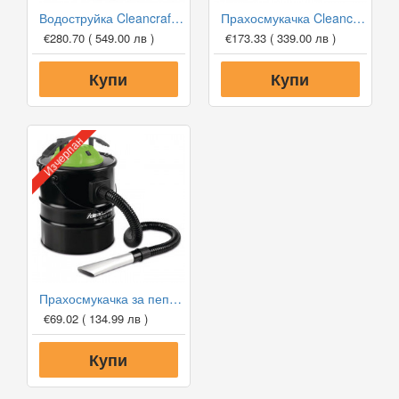
Водоструйка Cleancraft HDR-K 44-13
Прахосмукачка Cleancraft flexCAT 18B
€280.70
( 549.00 лв )
€173.33
( 339.00 лв )
Купи
Купи
Изчерпан
Прахосмукачка за пепел Cleancraft flexCAT 120 VCA
€69.02
( 134.99 лв )
Купи