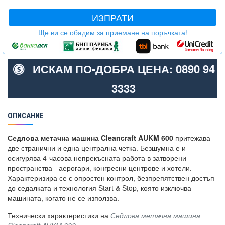
ИЗПРАТИ
Ще ви се обадим за приемане на поръчката!
ИСКАМ ПО-ДОБРА ЦЕНА: 0890 94
3333
ОПИСАНИЕ
Седлова метачна машина Cleancraft AUKM 600
притежава
две странични и една централна четка. Безшумна е и
осигурява 4-часова непрекъсната работа в затворени
пространства - аерогари, конгресни центрове и хотели.
Характеризира се с опростен контрол, безпрепятствен достъп
до седалката и технология Start & Stop, която изключва
машината, когато не се използва.
Технически характеристики на
Седлова метачна машина