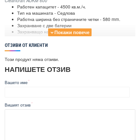
Cleancraft AUKM 600
Работен капацитет - 4500 кв.м./ч.
Тип на машината - Седлова
Работна ширина без страничните четки - 580 mm.
Захранване с две батерии
Захранващо напрежение - 12 V
Скорост - 5,5 km/h
Максимален наклон - 10%
ОТЗИВИ ОТ КЛИЕНТИ
Обем на резервоара - 65 л.
Странични четки - 2 броя
Този продукт няма отзиви.
Диаметър на четките - 400 mm
НАПИШЕТЕ ОТЗИВ
Ниво на шум - 60,5 dB
Работен диаметър - 600 мм
Размери - 1450 x 1000 x 840 mm (Д x Ш x В)
Вашето име
Тегло - 248 кг.
Вишият отзив