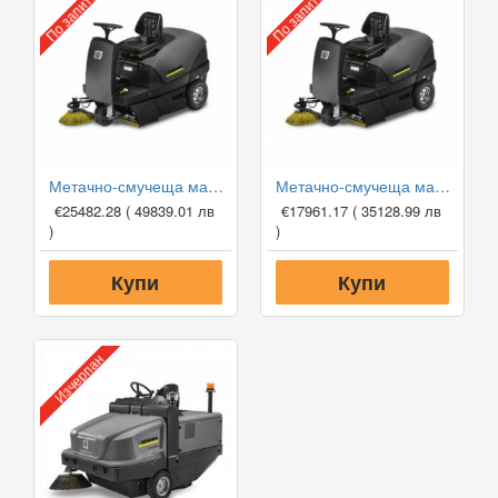
По запитване
По запитване
Метачно-смучеща машина Karcher KM 100/100 R Bp Pack
Метачно-смучеща машина Karcher KM 100/100 R G
€25482.28
( 49839.01 лв
€17961.17
( 35128.99 лв
)
)
Купи
Купи
Изчерпан