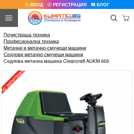
ВХОД
РЕГИСТРАЦИЯ
БЛОГ
Почистваща техника
Професионална техника
Метачни и метачно-смучещи машини
Седлови метачно-смучещи машини
Седлова метачна машина Cleancraft AUKM 600
о запитване