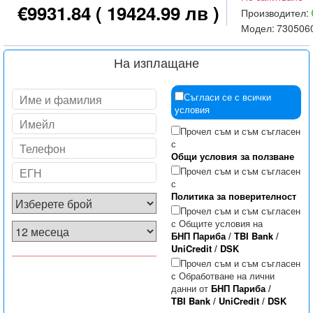
€9931.84
( 19424.99 лв )
Производител:
Модел:
730506
На изплащане
Съгласи се с всички
условия
Прочел съм и съм съгласен
с
Общи условия за ползване
Прочел съм и съм съгласен
с
Политика за поверителност
Прочел съм и съм съгласен
с Общите условия на
БНП Париба
/
TBI Bank
/
UniCredit
/
DSK
Прочел съм и съм съгласен
с Обработване на лични
данни от
БНП Париба
/
TBI Bank
/
UniCredit
/
DSK