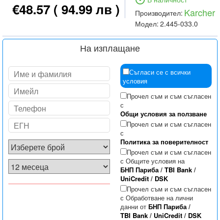
€48.57
( 94.99 лв )
Karcher
Производител:
Модел:
2.445-033.0
На изплащане
Съгласи се с всички
условия
Прочел съм и съм съгласен
с
Общи условия за ползване
Прочел съм и съм съгласен
с
Политика за поверителност
Прочел съм и съм съгласен
с Общите условия на
БНП Париба
/
TBI Bank
/
UniCredit
/
DSK
Прочел съм и съм съгласен
с Обработване на лични
данни от
БНП Париба
/
TBI Bank
/
UniCredit
/
DSK