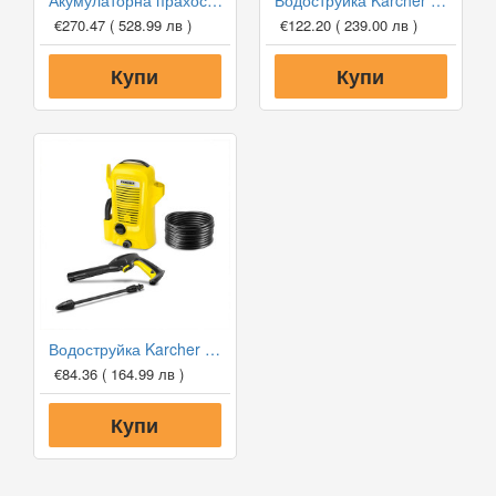
Акумулаторна прахосмукачка Karcher EB 30/1 Li-Ion
Водоструйка Karcher K2 Power Control
€270.47
( 528.99 лв )
€122.20
( 239.00 лв )
Купи
Купи
Водоструйка Karcher K2 OPP
€84.36
( 164.99 лв )
Купи