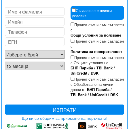
Съгласи се с всички
условия
Прочел съм и съм съгласен
с
Общи условия за ползване
Прочел съм и съм съгласен
с
Политика за поверителност
Прочел съм и съм съгласен
с Общите условия на
БНП Париба
/
TBI Bank
/
UniCredit
/
DSK
Прочел съм и съм съгласен
с Обработване на лични
данни от
БНП Париба
/
TBI Bank
/
UniCredit
/
DSK
ИЗПРАТИ
Ще ви се обадим за приемане на поръчката!