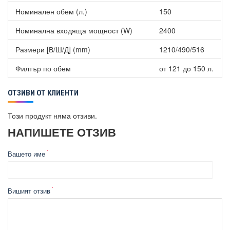
Други полезни функции на Вертикален бойлер Atlantic
Steatite Cube WiFi 150 Silver
Номинален обем (л.)
150
Режим ECO+: автоматична работа спрямо навиците на
Номинална входяща мощност (W)
2400
потребителите, благодарение на програмата за
самообучение.
Размери [В/Ш/Д] (mm)
1210/490/516
Режим Absence (отсъствие): позволява повече икономия
на енергия, когато сте далеч от дома.
Филтър по обем
от 121 до 150 л.
Функция Boost: настройка на бойлера да работи на
максимална температура.
ОТЗИВИ ОТ КЛИЕНТИ
Този продукт няма отзиви.
НАПИШЕТЕ ОТЗИВ
Вашето име
Вишият отзив