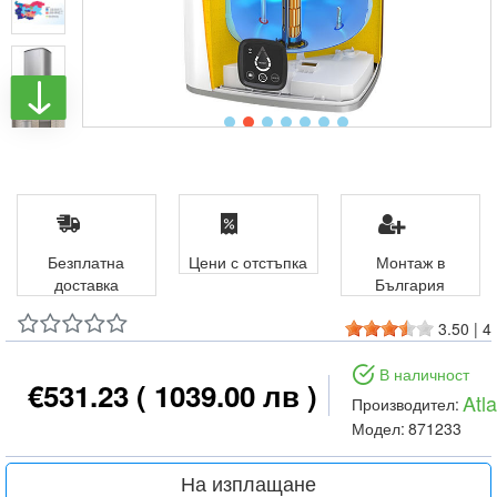
Безплатна
Цени с отстъпка
Монтаж в
доставка
България
3.50
|
4
В наличност
€531.23
( 1039.00 лв )
Atla
Производител:
Модел:
871233
На изплащане