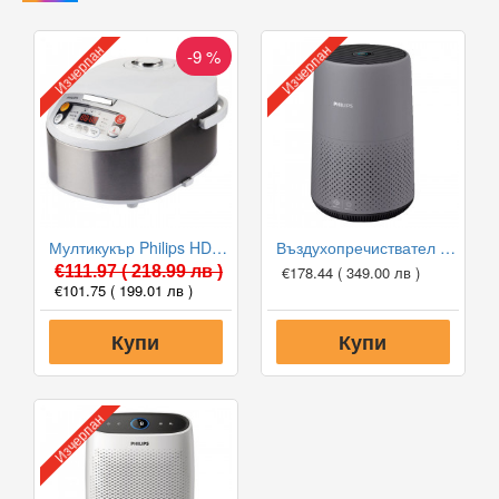
Изчерпан
Изчерпан
-9 %
Мултикукър Philips HD3037/70
Въздухопречиствател Philips AC0830/10
€111.97
( 218.99 лв )
€178.44
( 349.00 лв )
€101.75
( 199.01 лв )
Купи
Купи
Изчерпан