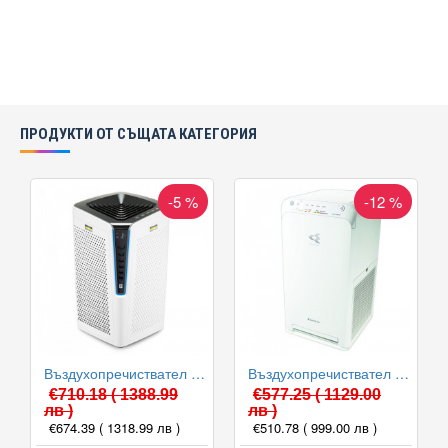
ПРОДУКТИ ОТ СЪЩАТА КАТЕГОРИЯ
-5 %
-12 %
Въздухопречиствател Karcher AF 100
Въздухопречиствател Daikin MC55W
€710.18
( 1388.99
€577.25
( 1129.00
лв )
лв )
€674.39
( 1318.99 лв )
€510.78
( 999.00 лв )