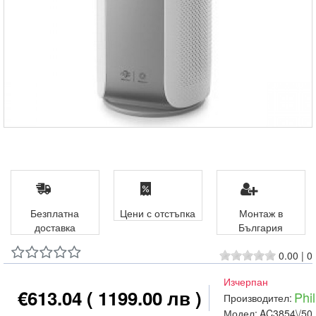
Безплатна
Цени с отстъпка
Монтаж в
доставка
България
0.00
|
0
Изчерпан
€613.04
( 1199.00 лв )
Phil
Производител:
Модел:
AC3854\/50