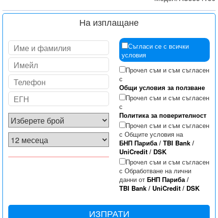
На изплащане
Съгласи се с всички
условия
Прочел съм и съм съгласен
с
Общи условия за ползване
Прочел съм и съм съгласен
с
Политика за поверителност
Прочел съм и съм съгласен
с Общите условия на
БНП Париба
/
TBI Bank
/
UniCredit
/
DSK
Прочел съм и съм съгласен
с Обработване на лични
данни от
БНП Париба
/
TBI Bank
/
UniCredit
/
DSK
ИЗПРАТИ