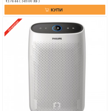
€178.44
( 349.00 лв )
КУПИ
Изчерпан