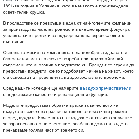
1891-ва година в Холандия, като в началото е произвеждала
осветителни крушки.
В последствие се превръща в една от най-големите компании
за производство на електроника, а в днешно време фокусира
усилията си в продукти за подобряване на здравословното
състояние.
Основната мисия на компанията е да подобрява здравето и
благосъстоянието на своите потребители, прилагайки най-
съвременните иновации в продуктите си. Брандът се стреми да
предостави продукти, които подобряват начина на живот, което
е в основата на превенцията на здравословните проблеми.
Сред нашите колекции ще намерите
въздухопречистватели
с недостижимо качество и революционни функции.
Моделите предоставят обратна връзка за качеството на
въздуха и позволяват различни типове автоматични режими
според нуждите. Качеството на въздуха е от ключово значение
за здравословното ни състояние, особено в дома ни, където
прекарваме голяма част от времето си.