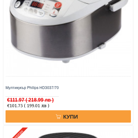
Мултикукър Philips HD3037/70
€111.97
( 218.99 лв )
€101.75
( 199.01 лв )
КУПИ
Изчерпан