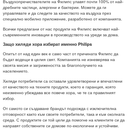
Въздухопречиствателите на Филипс улавят почти 100% от най-
дребните частици, алергени и бактерии. Можете да ги
управлявате и да следите за качеството на въздуха през
специално мобилно приложение, разработено от компанията.
Всички предлагани от нас продукти на Филипс включват най-
съвременните иновации в производството на уреди за дома.
Защо хиляди хора избират именно Philips
Опитът от над един век е само част от причината Филипс да
бъдат водещи в целия свят. Компанията не изневерява на
своята мисия и загрижеността за благополучието на
населението.
Хиляди потребители са оставали удовлетворени и впечатлени
от качеството на техните продукти, което е гаранция, която
неизменно убеждава все повече хора, че те са правилният
избор.
От самото си създаване брандът подхожда с изключителна
отговорност както към своите потребители, така и към околната
среда. С продуктите си той цели да помогне на клиентите си да
направят собствените си домове по-екологични и устойчиви.