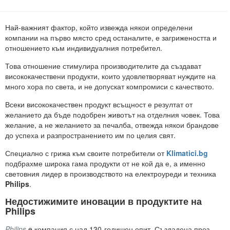
Най-важният фактор, който извежда някои определени
компании на първо място сред останалите, е загрижеността и
отношението към индивидуалния потребител.
Това отношение стимулира производителите да създават
висококачествени продукти, които удовлетворяват нуждите на
много хора по света, и не допускат компромиси с качеството.
Всеки висококачествен продукт всъщност е резултат от
желанието да бъде подобрен животът на отделния човек. Това
желание, а не желанието за печалба, отвежда някои брандове
до успеха и разпространението им по целия свят.
Специално с грижа към своите потребители от
Klimatici.bg
подбрахме широка гама продукти от не кой да е, а именно
световния лидер в производството на електроуреди и техника
Philips
.
Недостижимите иновации в продуктите на
Philips
Philips
e компания с над 130-годишен опит. Създадена през