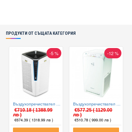
ПРОДУКТИ ОТ СЪЩАТА КАТЕГОРИЯ
-5 %
-12 %
Въздухопречиствател Karcher AF 100
Въздухопречиствател Daikin MC55W
€710.18
( 1388.99
€577.25
( 1129.00
лв )
лв )
€674.39
( 1318.99 лв )
€510.78
( 999.00 лв )