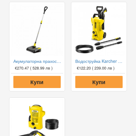
Акумулаторна прахосмукачка Karcher EB 30/1 Li-Ion
Водоструйка Karcher K2 Power Control
€270.47
( 528.99 лв )
€122.20
( 239.00 лв )
Купи
Купи