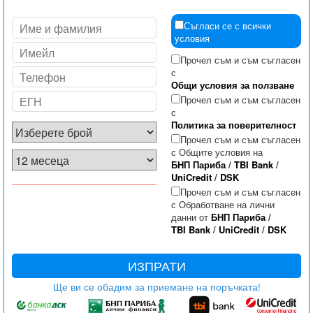
Съгласи се с всички
условия
Прочел съм и съм съгласен
с
Общи условия за ползване
Прочел съм и съм съгласен
с
Политика за поверителност
Прочел съм и съм съгласен
с Общите условия на
БНП Париба
/
TBI Bank
/
UniCredit
/
DSK
Прочел съм и съм съгласен
с Обработване на лични
данни от
БНП Париба
/
TBI Bank
/
UniCredit
/
DSK
ИЗПРАТИ
Ще ви се обадим за приемане на поръчката!