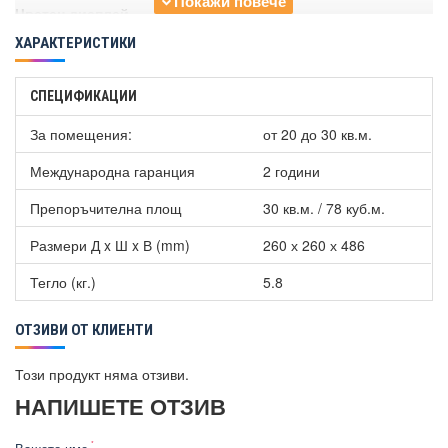
Цветен дисплей
ХАРАКТЕРИСТИКИ
Влажността, качеството на въздуха, температурата и
състоянието на филтъра и устройството се показват на
дисплея.
СПЕЦИФИКАЦИИ
За помещения:
от 20 до 30 кв.м.
Международна гаранция
2 години
Препоръчителна площ
30 кв.м. / 78 куб.м.
Размери Д x Ш x В (mm)
260 х 260 х 486
Тегло (кг.)
5.8
ОТЗИВИ ОТ КЛИЕНТИ
Този продукт няма отзиви.
НАПИШЕТЕ ОТЗИВ