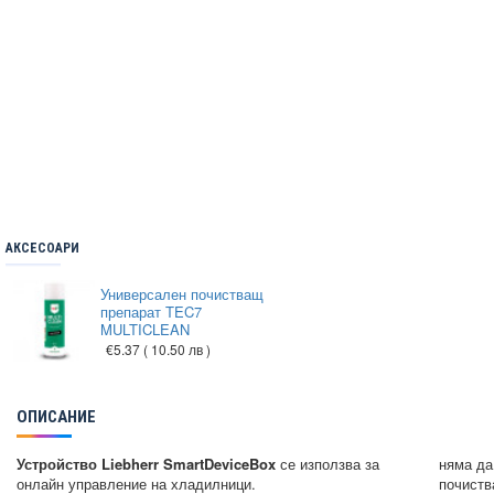
АКСЕСОАРИ
Универсален почистващ
препарат TEC7
MULTICLEAN
€5.37
( 10.50 лв )
ОПИСАНИЕ
Устройство Liebherr SmartDeviceBox
се използва за
няма да
онлайн управление на хладилници.
почиств