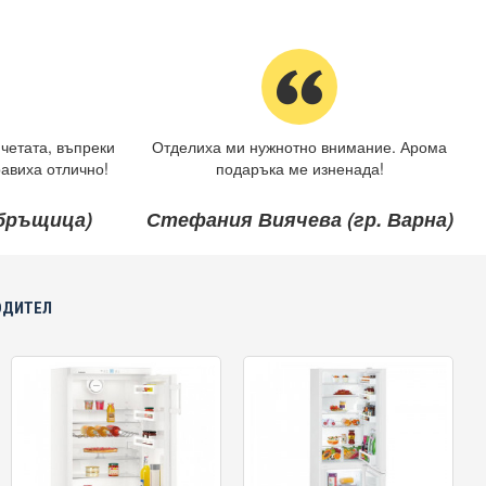
четата, въпреки
Отделиха ми нужнотно внимание. Арома
авиха отлично!
подаръка ме изненада!
ебръщица)
Стефания Виячева (гр. Варна)
ОДИТЕЛ