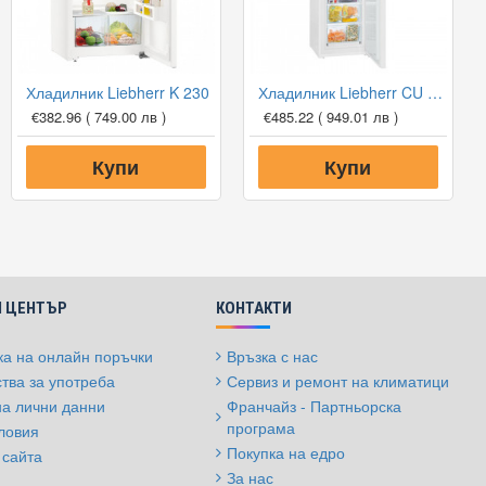
Хладилник Liebherr K 230
Хладилник Liebherr CU 331 SmartFrost
€382.96
( 749.00 лв )
€485.22
( 949.01 лв )
Купи
Купи
 ЦЕНТЪР
КОНТАКТИ
а на онлайн поръчки
Връзка с нас
тва за употреба
Сервиз и ремонт на климатици
на лични данни
Франчайз - Партньорска
програма
ловия
Покупка на едро
 сайта
За нас