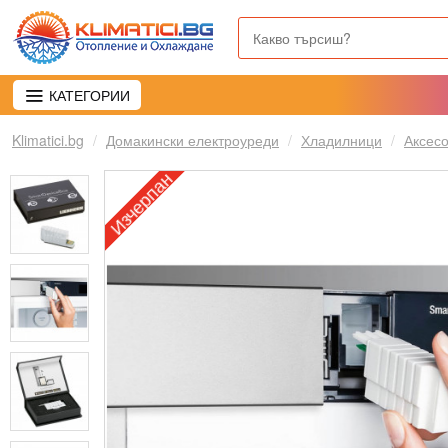
КАТЕГОРИИ
Klimatici.bg
Домакински електроуреди
Хладилници
Аксесо
Изчерпан