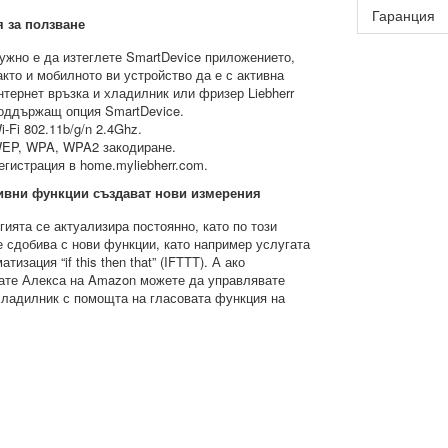
Гаранция
 за ползване
ужно е да изтеглете SmartDevice приложението,
акто и мобилното ви устройство да е с активна
нтернет връзка и хладилник или фризер Liebherr
оддържащ опция SmartDevice.
i-Fi 802.11b/g/n 2.4Ghz.
EP, WPA, WPA2 закодиране.
егистрация в home.myliebherr.com.
ивни функции създават нови измерения
гията се актуализира постоянно, като по този
е сдобива с нови функции, като например услугата
атизация “if this then that” (IFTTT). А ако
ате Алекса на Amazon можете да управлявате
ладилник с помощта на гласовата функция на