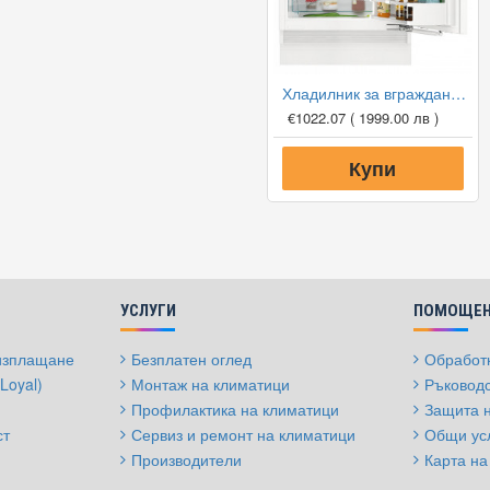
Хладилник за вграждане Liebherr UIKP 1554 Premium
€1022.07
( 1999.00 лв )
Купи
УСЛУГИ
ПОМОЩЕН
 изплащане
Безплатен оглед
Обработк
Loyal)
Монтаж на климатици
Ръководс
Профилактика на климатици
Защита 
ст
Сервиз и ремонт на климатици
Общи ус
Производители
Карта на