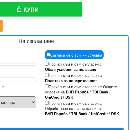
КУПИ
На изплащане
Съгласи се с всички условия
Прочел съм и съм съгласен с
Общи условия за ползване
Прочел съм и съм съгласен с
Политика за поверителност
Прочел съм и съм съгласен с Общите
условия на
БНП Париба
/
TBI Bank
/
UniCredit
/
DSK
Прочел съм и съм съгласен с
Обработване на лични данни от
БНП Париба
/
TBI Bank
/
UniCredit
/
DSK