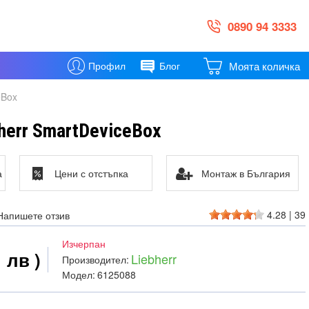
0890 94 3333
Моята количка
Профил
Блог
eBox
herr SmartDeviceBox
а
Цени с отстъпка
Монтаж в България
4.28
|
39
Напишете отзив
Изчерпан
1 лв )
Liebherr
Производител:
Модел:
6125088