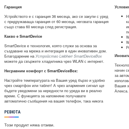
Гаранция
Условия
Устройството е с гаранция 36 месеца, ако се закупи с уред
Н
с придружаваща гаранция от 60 месеца, неговата гаранция
к
също става 60 месеца след регистрация.
и
п
Какво е SmartDevice
W
W
SmartDevice е технология, която служи за основа за
Р
създаване на мрежа и интеграция в един иновативен дом.
Иноват
Благодарение на
Устройство Liebherr SmartDeviceBox
можете да свържете хладилника чрез WLAN с интернет.
Техноло
начин с
Несравним комфорт с SmartDeviceBox:
за автом
Настройте температурата на Вашия уред бързо и удобно
използв
чрез смартфон или таблет! А чрез алармения сигнал ще
Вашия х
бъдете уведомени за нередности по уреда ви в реално
Алекса.
време. С функцията за напомняне получавате
автоматично съобщения на вашия телефон, така никога
РЕВЮТА
Този продукт няма отзиви.