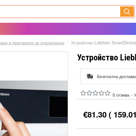
ари и препарати за хладилници
Устройство Liebherr SmartDevic
Устройство Lieb
Безплатна доставк
0 отзива
-
€81.30
( 159.0