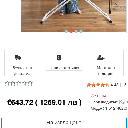
Безплатна
Цени с отстъпка
Монтаж в
доставка
България
4.43
|
15
Изчерпан
€643.72
( 1259.01 лв )
Kar
Производител:
Модел:
1.512-462.0
На изплащане