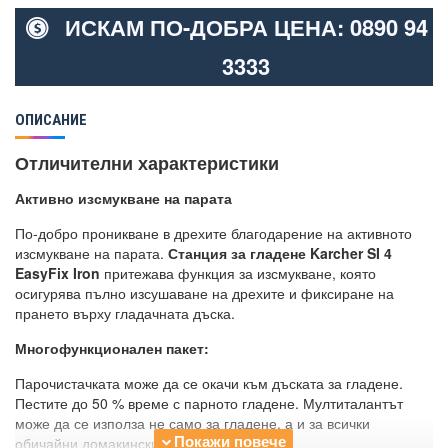
ИСКАМ ПО-ДОБРА ЦЕНА: 0890 94
3333
ОПИСАНИЕ
Отличителни характеристики
Активно изсмукване на парата
По-добро проникване в дрехите благодарение на активното
изсмукване на парата.
Станция за гладене Karcher SI 4
EasyFix Iron
притежава функция за изсмукване, която
осигурява пълно изсушаване на дрехите и фиксиране на
прането върху гладачната дъска.
Многофункционален пакет:
Парочистачката може да се окачи към дъската за гладене.
Пестите до 50 % време с парното гладене. Мултиталантът
може да се използа не само за гладене, а и за всички
обичайни домакински задачи.