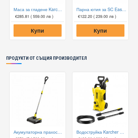
Маса за гладене Karcher AB 1000
Парна ютия за SC EasyFinish
€285.81
( 559.00 лв )
€122.20
( 239.00 лв )
Купи
Купи
ПРОДУКТИ ОТ СЪЩИЯ ПРОИЗВОДИТЕЛ
Акумулаторна прахосмукачка Karcher EB 30/1 Li-Ion
Водоструйка Karcher K2 Power Control