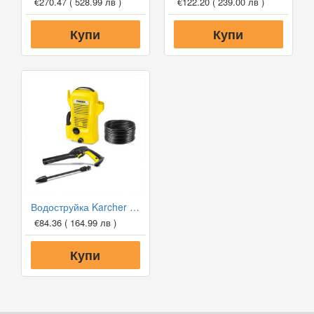
€270.47
( 528.99 лв )
€122.20
( 239.00 лв )
Купи
Купи
Водоструйка Karcher K2 OPP
€84.36
( 164.99 лв )
Купи