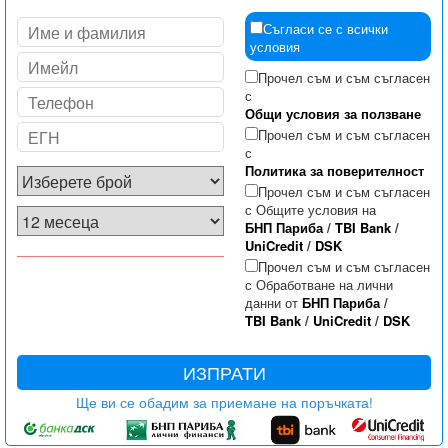
Съгласи се с всички
условия
Прочел съм и съм съгласен
с
Общи условия за ползване
Прочел съм и съм съгласен
с
Политика за поверителност
Прочел съм и съм съгласен
с Общите условия на
БНП Париба
/
TBI Bank
/
UniCredit
/
DSK
Прочел съм и съм съгласен
с Обработване на лични
данни от
БНП Париба
/
TBI Bank
/
UniCredit
/
DSK
ИЗПРАТИ
Ще ви се обадим за приемане на поръчката!