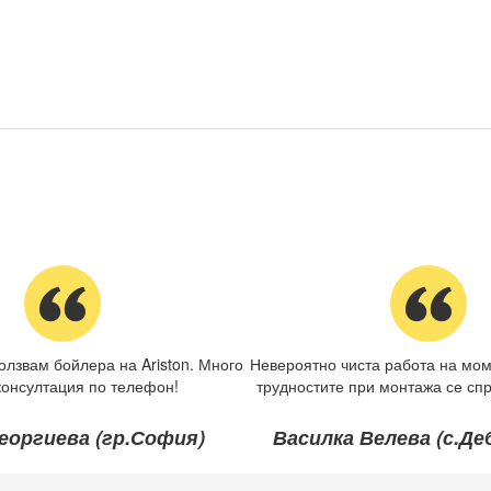
олзвам бойлера на Ariston. Много
Невероятно чиста работа на мом
консултация по телефон!
трудностите при монтажа се спр
еоргиева (гр.София)
Василка Велева (с.Д