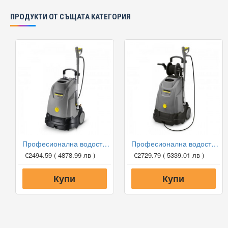
ПРОДУКТИ ОТ СЪЩАТА КАТЕГОРИЯ
Професионална водоструйка Karcher HDS 5/15 U
Професионална водоструйка Karcher HDS 5/15 UX
€2494.59
( 4878.99 лв )
€2729.79
( 5339.01 лв )
Купи
Купи