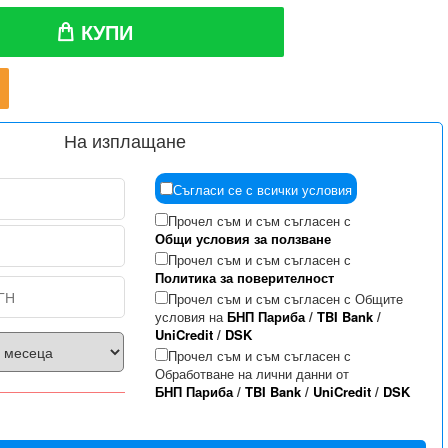
КУПИ
На изплащане
Съгласи се с всички условия
Прочел съм и съм съгласен с
Общи условия за ползване
Прочел съм и съм съгласен с
Политика за поверителност
Прочел съм и съм съгласен с Общите
условия на
БНП Париба
/
TBI Bank
/
UniCredit
/
DSK
Прочел съм и съм съгласен с
Обработване на лични данни от
БНП Париба
/
TBI Bank
/
UniCredit
/
DSK