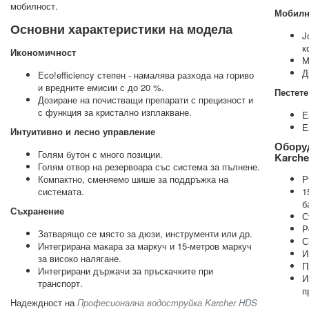
мобилност.
Мобилн
Основни характеристики на модела
J
к
Икономичност
М
Д
Eco!efficiency степен - намалява разхода на гориво
и вредните емисии с до 20 %.
Пестете
Дозиране на почистващи препарати с прецизност и
с функция за кристално изплакване.
E
E
Интуитивно и лесно управление
Обору
Голям бутон с много позиции.
Karche
Голям отвор на резервоара със система за пълнене.
Компактно, сменяемо шише за поддръжка на
Р
системата.
1
б
Съхранение
С
P
Затварящо се място за дюзи, инструменти или др.
С
Интегрирана макара за маркуч и 15-метров маркуч
И
за високо налягане.
П
Интегрирани държачи за пръскачките при
И
транспорт.
п
Надеждност на
Професионална водоструйка Karcher HDS