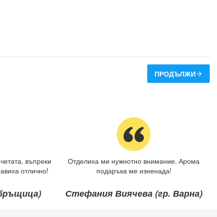
ПРОДЪЛЖИ
четата, въпреки
Отделиха ми нужнотно внимание. Арома
авиха отлично!
подаръка ме изненада!
ебръщица)
Стефания Виячева (гр. Варна)