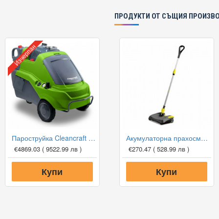
ПРОДУКТИ ОТ СЪЩИЯ ПРОИЗВ
Изчерпан
Пароструйка Cleancraft HDR-H 108-20
Акумулаторна прахосмукачка Karcher EB 30/1 Li-Ion
€4869.03
( 9522.99 лв )
€270.47
( 528.99 лв )
Купи
Купи