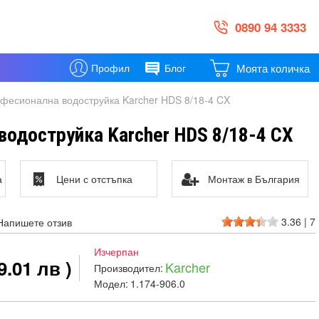
0890 94 3333
Моята количка
Профил
Блог
фесионална водоструйка Karcher HDS 8/18-4 CX
одоструйка Karcher HDS 8/18-4 CX
а
Цени с отстъпка
Монтаж в България
3.36
|
7
Напишете отзив
Изчерпан
9.01 лв )
Karcher
Производител:
Модел:
1.174-906.0