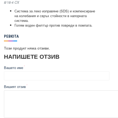
8/18-4 CX
Система за леко изправяне (SDS) и компенсиране
на колебания и свръх стойности в напорната
система.
Голям воден филтър против повреди в помпата.
РЕВЮТА
Този продукт няма отзиви.
НАПИШЕТЕ ОТЗИВ
Вашето име
Вишият отзив