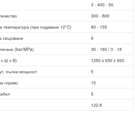
а
3 - 400 - 50
личество
300 - 800
 температура (при подаване 12°C)
80 - 155
а свързване
6
лягане (bar/MPa)
30 - 180 / 3 - 18
 х Ш х В)
1250 x 650 x 920
ут, пълна мощност
5
за гориво
15
кабел
5
122.8