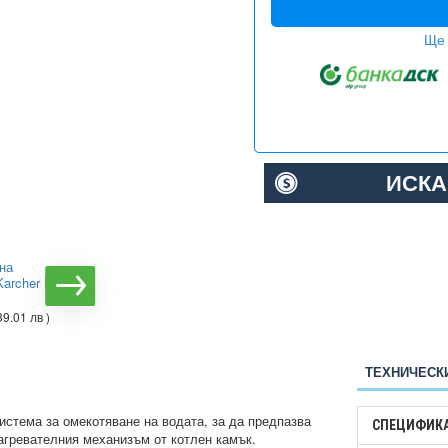
Ще 
ИСКА
на
Пароструйка Cleancraft
Karcher HDS
HDR-H 108-20
€4869.03
( 9522.99 лв )
39.01 лв )
ТЕХНИЧЕСК
истема за омекотяване на водата, за да предпазва
СПЕЦИФИК
агревателния механизъм от котлен камък.