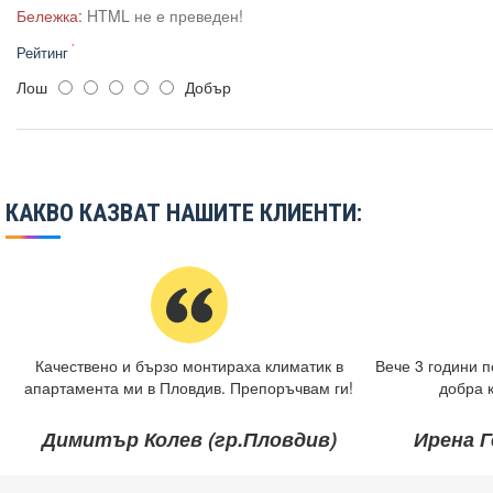
Бележка:
HTML не е преведен!
Рейтинг
Лош
Добър
КАКВО КАЗВАТ НАШИТЕ КЛИЕНТИ:
Качествено и бързо монтираха климатик в
Вече 3 години п
апартамента ми в Пловдив. Препоръчвам ги!
добра 
Димитър Колев (гр.Пловдив)
Ирена Г