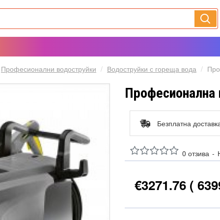
Професионални водоструйки
Водоструйки с гореща вода
Про
Професионална в
Безплатна доставк
0 отзива
-
€3271.76
( 639