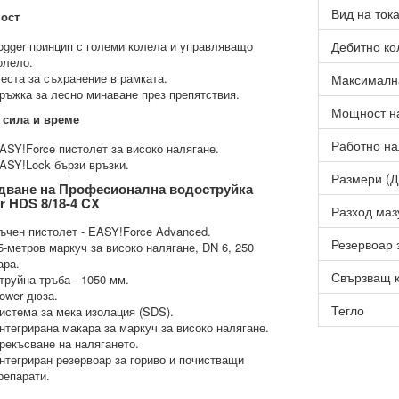
Вид на ток
ост
ogger принцип с големи колела и управляващо
Дебитно ко
олело.
еста за съхранение в рамката.
Максимална
ръжка за лесно минаване през препятствия.
Мощност н
 сила и време
Работно на
ASY!Force пистолет за високо налягане.
ASY!Lock бързи връзки.
Размери (Д
дване на Професионална водоструйка
r HDS 8/18-4 CX
Разход маз
ъчен пистолет - EASY!Force Advanced.
Резервоар 
5-метров маркуч за високо налягане, DN 6, 250
ара.
Свързващ 
труйна тръба - 1050 мм.
ower дюза.
Тегло
истема за мека изолация (SDS).
нтегрирана макара за маркуч за високо налягане.
рекъсване на налягането.
нтегриран резервоар за гориво и почистващи
репарати.