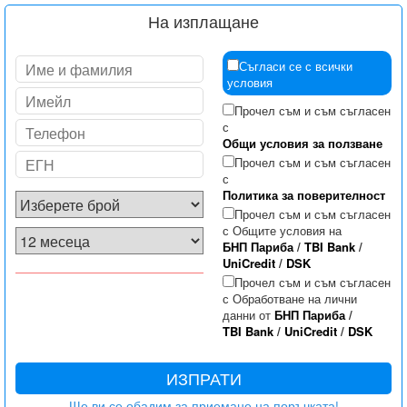
На изплащане
Съгласи се с всички
условия
Прочел съм и съм съгласен
с
Общи условия за ползване
Прочел съм и съм съгласен
с
Политика за поверителност
Прочел съм и съм съгласен
с Общите условия на
БНП Париба
/
TBI Bank
/
UniCredit
/
DSK
Прочел съм и съм съгласен
с Обработване на лични
данни от
БНП Париба
/
TBI Bank
/
UniCredit
/
DSK
ИЗПРАТИ
Ще ви се обадим за приемане на поръчката!