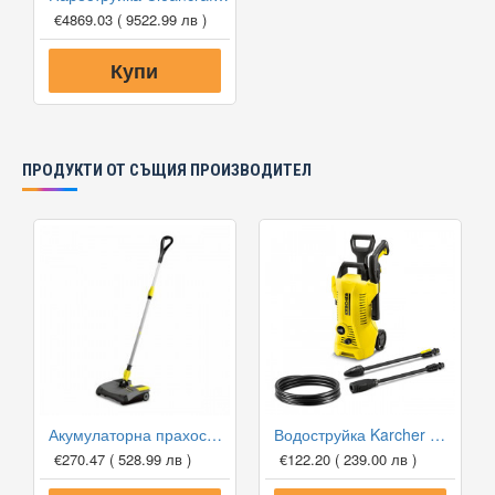
€4869.03
( 9522.99 лв )
Купи
ПРОДУКТИ ОТ СЪЩИЯ ПРОИЗВОДИТЕЛ
Акумулаторна прахосмукачка Karcher EB 30/1 Li-Ion
Водоструйка Karcher K2 Power Control
€270.47
( 528.99 лв )
€122.20
( 239.00 лв )