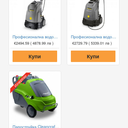
Професионална водоструйка Karcher HDS 5/15 U
Професионална водоструйка Karcher HDS 5/15 UX
€2494.59
( 4878.99 лв )
€2729.79
( 5339.01 лв )
Купи
Купи
Изчерпан
Пароструйка Cleancraft HDR-H 108-20