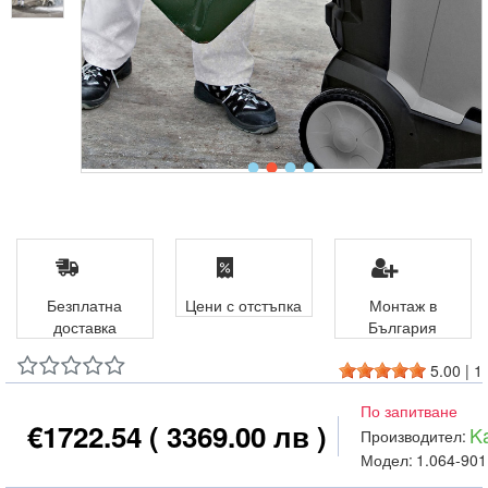
Безплатна
Цени с отстъпка
Монтаж в
доставка
България
5.00
|
1
По запитване
€1722.54
( 3369.00 лв )
K
Производител:
Модел:
1.064-901