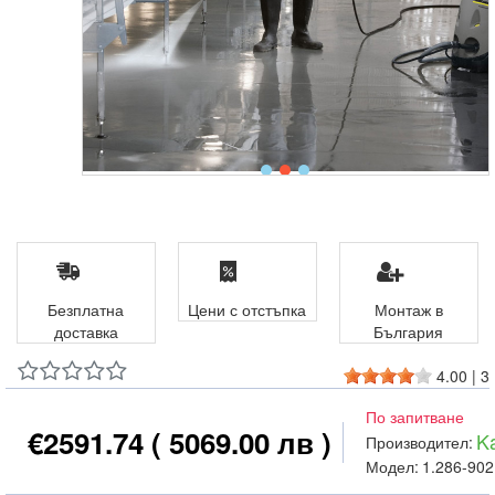
Безплатна
Цени с отстъпка
Монтаж в
доставка
България
4.00
|
3
По запитване
€2591.74
( 5069.00 лв )
K
Производител:
Модел:
1.286-902