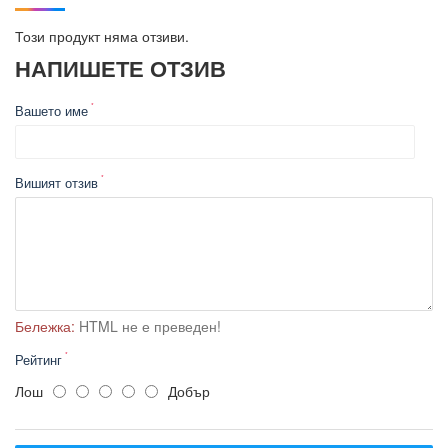
Люк за проверка на маслото.
Серво контрол.
Този продукт няма отзиви.
Месингов вход за вода.
НАПИШЕТЕ ОТЗИВ
Вашето име
Вишият отзив
Бележка:
HTML не е преведен!
Рейтинг
Лош
Добър