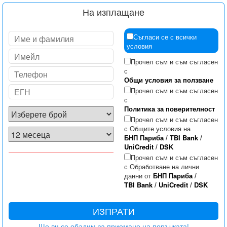
На изплащане
Съгласи се с всички
условия
Прочел съм и съм съгласен
с
Общи условия за ползване
Прочел съм и съм съгласен
с
Политика за поверителност
Прочел съм и съм съгласен
с Общите условия на
БНП Париба
/
TBI Bank
/
UniCredit
/
DSK
Прочел съм и съм съгласен
с Обработване на лични
данни от
БНП Париба
/
TBI Bank
/
UniCredit
/
DSK
ИЗПРАТИ
Ще ви се обадим за приемане на поръчката!