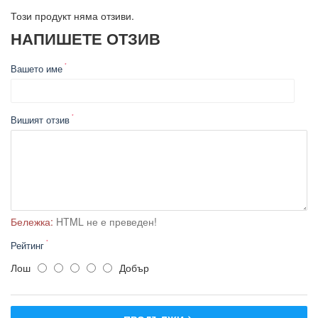
Оборудване на Прахосмукачка за пепел Karcher AD 4
Premium
Този продукт няма отзиви.
НАПИШЕТЕ ОТЗИВ
Изсмукващ маркуч - 1,7 метра.
Две смукателни тръби - 0,5 метра.
Дюза за твърди повърхности.
Вашето име
Плосък филтър.
Филтър за изходящия въздух.
Практична паркинг позиция.
Вишият отзив
Съхранение на кабела.
4 колела.
Бележка:
HTML не е преведен!
Рейтинг
Лош
Добър