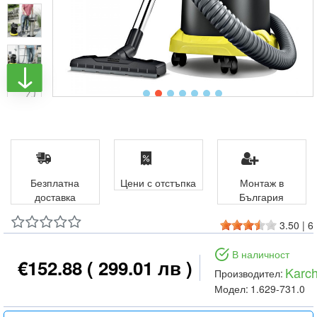
Безплатна
Цени с отстъпка
Монтаж в
доставка
България
3.50
|
6
В наличност
€152.88
( 299.01 лв )
Karch
Производител:
Модел:
1.629-731.0