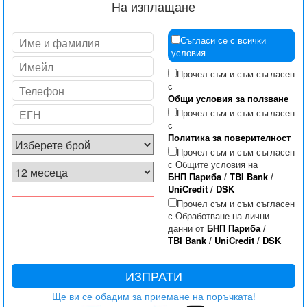
На изплащане
Съгласи се с всички
условия
Прочел съм и съм съгласен
с
Общи условия за ползване
Прочел съм и съм съгласен
с
Политика за поверителност
Прочел съм и съм съгласен
с Общите условия на
БНП Париба
/
TBI Bank
/
UniCredit
/
DSK
Прочел съм и съм съгласен
с Обработване на лични
данни от
БНП Париба
/
TBI Bank
/
UniCredit
/
DSK
ИЗПРАТИ
Ще ви се обадим за приемане на поръчката!