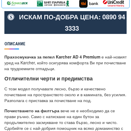
ИСКАМ ПО-ДОБРА ЦЕНА: 0890 94
3333
ОПИСАНИЕ
Прахосмукачка за пепел Karcher AD 4 Premium
е най-новият
уред на Karcher, който осигурява комфорта Ви при почистване
на трудоемките отпадъци.
Отличителни черти и предимства
С този модел получавате лесно, бързо и качествено
почистване на пространството около и в камината, без усилия.
Разполага с приставка за почистване на под.
Почистването на филтъра
вече не е необходимо да се
прави ръчно. Само с натискане на един бутон за
продължително засмукване то става бързо, лесно и чисто.
Сдобийте се с най-добрия помощник на всяко домакинство с