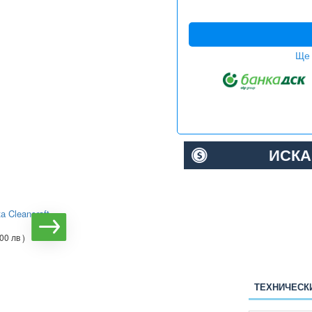
Ще 
ИСКА
 Cleancraft
Прахосмукачка с батерия
Bosch BBH87POW1 Athlet
ProPower 36Vmax
00 лв )
€434.09
( 849.01 лв )
ТЕХНИЧЕСК