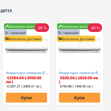
ОДИТЕЛ
Безплатен монтаж
Безплатен монтаж
-20 %
-20 %
3г. гаранция
3г. гаранция
Безплатна доставка
Безплатна доставка
Инверторен климатик Bosch CL2000U W 70 E/CL2000 70 E Climate 2000, 24000 BTU, Клас A++
Инверторен климатик Bosch CL2000U W 35 E/CL2000 35 E Climate 2000, 12000 BTU, Клас A++
€1564.04
( 3059.00
€930.04
( 1819.00 лв
лв )
)
€1257.27
( 2459.01 лв )
€740.86
( 1449.00 лв )
Купи
Купи