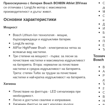
Прахосмукачка с батерия Bosch BCH85N Athlet 20Vmax
С
се отличава с LongLife мотор с максимална
д
производителност и дълъг живот.
М
С
Основни характеристики
и
Д
Мощност
И
Б
Bosch Lithium-Ion технология - мощни,
н
бързозареждащи и издръжливи батерии.
П
LongLife мотор.
Е
AllFlor HighPower Brush - електрическа четка за
Т
всякакъв вид настилки.
Технич
Три степени на мощност - първа: за лесни за
Bosch 
почистване настилки и максимална издръжливост
на батерията. Втора: нормални за почистване
В
настилки и средна издръжливост на батерията.
А
Трета: степен Turbo за трудни за почистване
Р
настилки и най-кратка издръжливост на батерията.
д
Хигиена
Т
2
Почистване на филтъра - LED сигнализира при
С
необходимост.
В
Лесно и достъпно сваляне и изпразване.
Н
Хигиенен филтър за чист изходящ въздух.
В