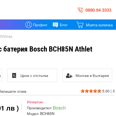
0890 94 3333
Моята количка
Профил
Блог
 20Vmax
 батерия Bosch BCH85N Athlet
а
Цени с отстъпка
Монтаж в България
5.00
|
3
Напишете отзив
Изчерпан
01 лв )
Bosch
Производител:
Модел:
BCH85N