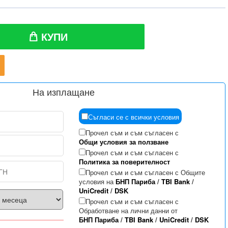
КУПИ
На изплащане
Съгласи се с всички условия
Прочел съм и съм съгласен с
Общи условия за ползване
Прочел съм и съм съгласен с
Политика за поверителност
Прочел съм и съм съгласен с Общите
условия на
БНП Париба
/
TBI Bank
/
UniCredit
/
DSK
Прочел съм и съм съгласен с
Обработване на лични данни от
БНП Париба
/
TBI Bank
/
UniCredit
/
DSK