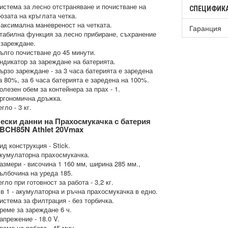
истема за лесно отстраняване и почистване на
СПЕЦИФИК
юзата на кръглата четка.
аксимална маневреност на четката.
Гаранция
табилна функция за лесно прибиране, съхранение
 зареждане.
ълго почистване до 45 минути.
ндикатор за зареждане на батерията.
ързо зареждане - за 3 часа батерията е заредена
а 80%, за 6 часа батерията е заредена на 100%.
олезен обем за контейнера за прах - 1.
ргономична дръжка.
егло - 3 кг.
ески данни на Прахосмукачка с батерия
BCH85N Athlet 20Vmax
ид конструкция - Stick.
кумулаторна прахосмукачка.
азмери - височина 1 160 мм, ширина 285 мм.,
ълбочина на уреда 185.
егло при готовност за работа - 3,2 кг.
 в 1 - акумулаторна и ръчна прахосмукачка в едно.
истема за филтрация - без торбичка.
реме за зареждане 6 ч.
апрежение - 18.0 V.
реме на работа - 45 мин.