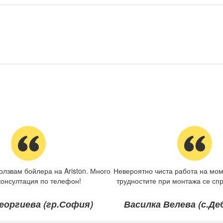
олзвам бойлера на Ariston. Много
Невероятно чиста работа на мом
консултация по телефон!
трудностите при монтажа се спр
еоргиева (гр.София)
Василка Велева (с.Д