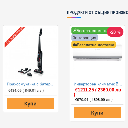
ПРОДУКТИ ОТ СЪЩИЯ ПРОИЗВ
По запитване
Безплатен монтаж
-20 %
3г. гаранция
Безплатна доставка
Прахосмукачка с батерия Bosch BBH87POW1 Athlet ProPower 36Vmax
Инверторен климатик Bosch CL2000U W 53 E/CL2000 53 E Climate 2000, 18000 BTU, Клас A++
€434.09
( 849.01 лв )
€1211.25
( 2369.00 лв
)
€970.94
( 1898.99 лв )
Купи
Купи