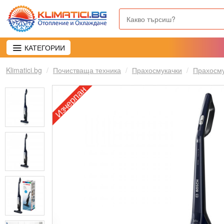
КАТЕГОРИИ
Klimatici.bg
Почистваща техника
Прахосмукачки
Прахосму
Изчерпан