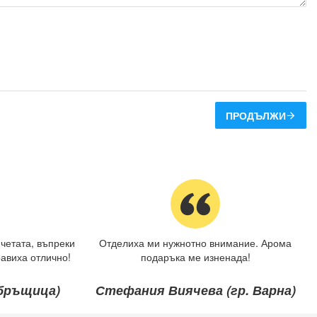
ПРОДЪЛЖИ
четата, въпреки
Отделиха ми нужнотно внимание. Арома
авиха отлично!
подаръка ме изненада!
ебръщица)
Стефания Виячева (гр. Варна)