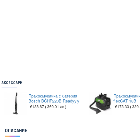
АКСЕСОАРИ
Прахосмукачка с батерия
Прахосмукачка
Bosch BCHF220B Readyy'y
flexCAT 18B
€188.67
( 369.01 лв )
€173.33
( 339.
ОПИСАНИЕ