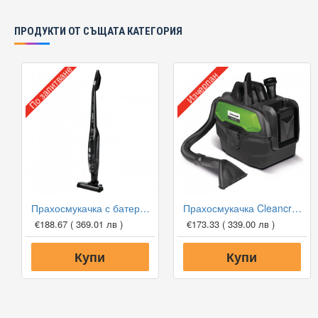
ПРОДУКТИ ОТ СЪЩАТА КАТЕГОРИЯ
По запитване
Изчерпан
Прахосмукачка с батерия Bosch BCHF220B Readyy'y
Прахосмукачка Cleancraft flexCAT 18B
€188.67
( 369.01 лв )
€173.33
( 339.00 лв )
Купи
Купи