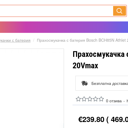
качки с батерия
Прахосмукачка с батерия Bosch BCH85N Athlet
Прахосмукачка с
20Vmax
Безплатна доставк
0 отзива
-
€239.80
( 469.