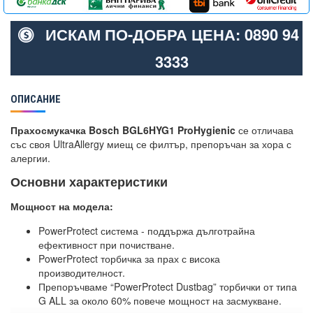
ИСКАМ ПО-ДОБРА ЦЕНА: 0890 94
3333
ОПИСАНИЕ
Прахосмукачка Bosch BGL6HYG1 ProHygienic
се отличава
със своя UltraAllergy миещ се филтър, препоръчан за хора с
алергии.
Основни характеристики
Мощност на модела:
PowerProtect система - поддържа дълготрайна
ефективност при почистване.
PowerProtect торбичка за прах с висока
производителност.
Препоръчваме “PowerProtect Dustbag” торбички от типа
G ALL за около 60% повече мощност на засмукване.