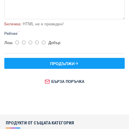
4 бр колелца.
Размери на уреда - 265/300/450 мм.
Захранващ ток - 10 A.
Честота - 50/60 Hz.
Ниво на шум - 75 dB.
Бележка:
HTML не е преведен!
Номинална входяща мощност - 600 W (2010/30/ЕС).
Рейтинг
Допълнителна четка за твърди повърхности.
Лош
Добър
ПРОДЪЛЖИ
БЪРЗА ПОРЪЧКА
ПРОДУКТИ ОТ СЪЩАТА КАТЕГОРИЯ