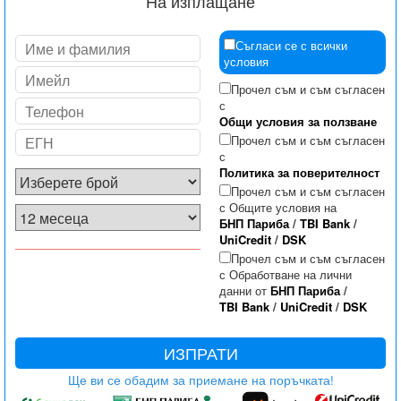
На изплащане
Съгласи се с всички
условия
Прочел съм и съм съгласен
с
Общи условия за ползване
Прочел съм и съм съгласен
с
Политика за поверителност
Прочел съм и съм съгласен
с Общите условия на
БНП Париба
/
TBI Bank
/
UniCredit
/
DSK
Прочел съм и съм съгласен
с Обработване на лични
данни от
БНП Париба
/
TBI Bank
/
UniCredit
/
DSK
ИЗПРАТИ
Ще ви се обадим за приемане на поръчката!