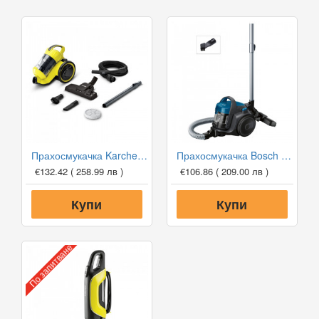
Прахосмукачка Karcher VC 3 с циклонен филтър
Прахосмукачка Bosch BGS05A221
€132.42
( 258.99 лв )
€106.86
( 209.00 лв )
Купи
Купи
По запитване