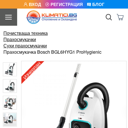
ВХОД
РЕГИСТРАЦИЯ
БЛОГ
Почистваща техника
Прахосмукачки
Сухи прахосмукачки
Прахосмукачка Bosch BGL6HYG1 ProHygienic
Изчерпан