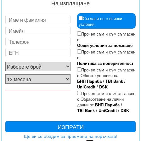
На изплащане
Съгласи се с всички
условия
Прочел съм и съм съгласен
с
Общи условия за ползване
Прочел съм и съм съгласен
с
Политика за поверителност
Прочел съм и съм съгласен
с Общите условия на
БНП Париба
/
TBI Bank
/
UniCredit
/
DSK
Прочел съм и съм съгласен
с Обработване на лични
данни от
БНП Париба
/
TBI Bank
/
UniCredit
/
DSK
ИЗПРАТИ
Ще ви се обадим за приемане на поръчката!