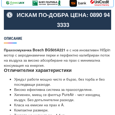
ИСКАМ ПО-ДОБРА ЦЕНА: 0890 94
3333
ОПИСАНИЕ
Прахосмукачка Bosch BGS05A221
е с нов иновативен HiSpin
мотор с аеродинамични перки и перфектно калибриран поток
на въздуха за високо абсорбиране на прах с минимална
консумация на енергия.
Отличителни характеристики
Уредът работи мощно чисто и бързо, без торба и без
последващи разходи.
Високо ефективна система за прахоотделяне.
Хигиенен, миещ се филтър PureAir - чист изходящ
въздух. Без допълнителни разходи.
Класа на емисии на прах е A.
Компактни размери.