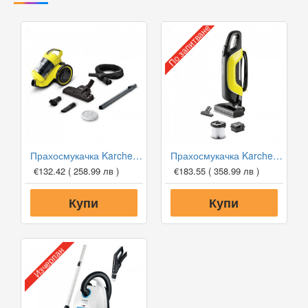
По запитване
Прахосмукачка Karcher VC 3 с циклонен филтър
Прахосмукачка Karcher VC 5
€132.42
( 258.99 лв )
€183.55
( 358.99 лв )
Купи
Купи
Изчерпан