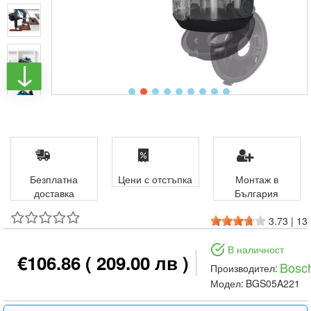
Безплатна
Цени с отстъпка
Монтаж в
доставка
България
3.73
|
13
В наличност
€106.86
( 209.00 лв )
Bosc
Производител:
Модел:
BGS05A221