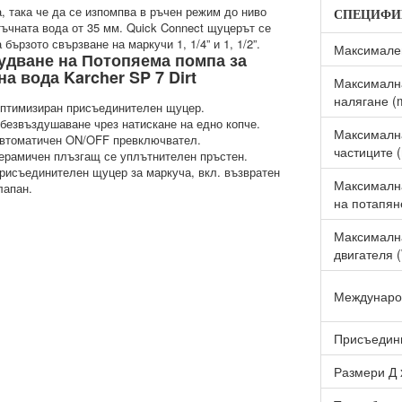
СПЕЦИФИ
 бързото свързване на маркучи 1, 1/4” и 1, 1/2”.
Максимален
удване на Потопяема помпа за
а вода Karcher SP 7 Dirt
Максималн
налягане (
птимизиран присъединителен щуцер.
безвъздушаване чрез натискане на едно копче.
Максималн
втоматичен ON/OFF превключвател.
частиците 
ерамичен плъзгащ се уплътнителен пръстен.
рисъединителен щуцер за маркуча, вкл. възвратен
Максималн
лапан.
на потапян
Максималн
двигателя 
Междунаро
Присъедин
Размери Д 