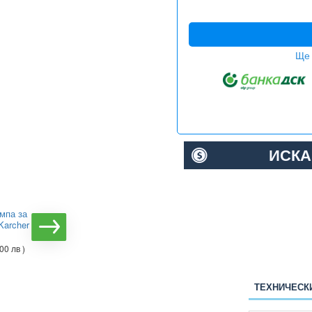
Ще 
ИСКА
мпа за
Потопяема помпа
Karcher SP 5
Cleancraft SDWP 10020 за
чисти и мръсни води
00 лв )
€183.55
( 358.99 лв )
ТЕХНИЧЕСК