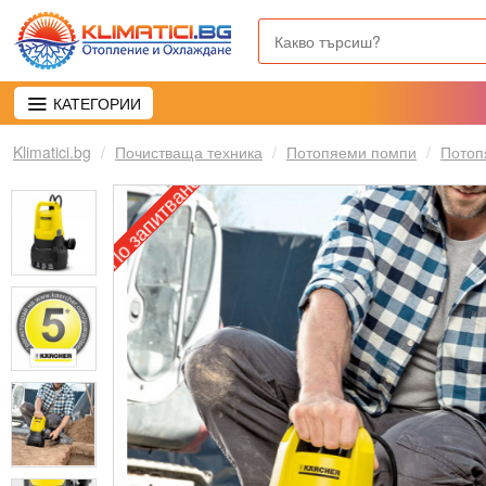
КАТЕГОРИИ
Klimatici.bg
Почистваща техника
Потопяеми помпи
Потоп
По запитване