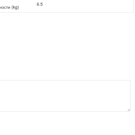
6.5
ости (kg)