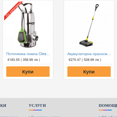
По запитване
Потопяема помпа Cleancraft SDWP 10020 за чисти и мръсни води
Акумулаторна прахосмукачка Karcher EB 30/1 Li-Ion
€183.55
( 358.99 лв )
€270.47
( 528.99 лв )
Купи
Купи
ПКИ
УСЛУГИ
ПОМОЩЕ