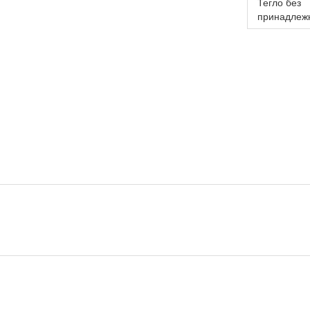
Тегло без
принадлежн