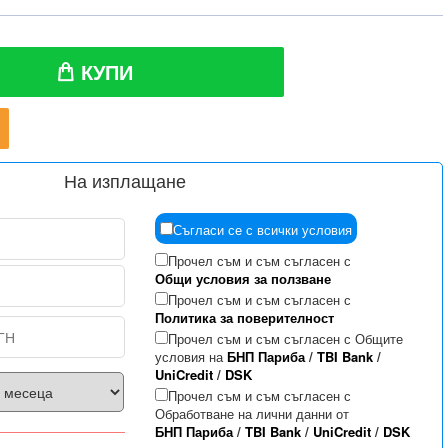
КУПИ
На изплащане
Съгласи се с всички условия
Прочел съм и съм съгласен с
Общи условия за ползване
Прочел съм и съм съгласен с
Политика за поверителност
Прочел съм и съм съгласен с Общите
условия на
БНП Париба
/
TBI Bank
/
UniCredit
/
DSK
Прочел съм и съм съгласен с
Обработване на лични данни от
БНП Париба
/
TBI Bank
/
UniCredit
/
DSK