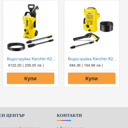
Водоструйка Karcher K2 Power Control
Водоструйка Karcher K2 OPP
€122.20
( 239.00 лв )
€84.36
( 164.99 лв )
Купи
Купи
Н ЦЕНТЪР
КОНТАКТИ