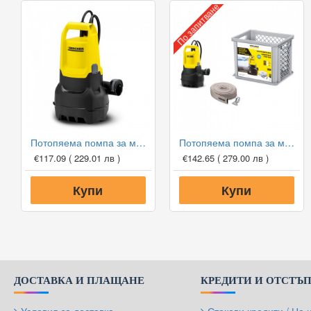
По запитване
Потопяема помпа за мръсна вода Karcher SP 5 Dirt
Потопяема помпа за мръсна вода Karcher SP 5 Dirt Box
€117.09
( 229.01 лв )
€142.65
( 279.00 лв )
Купи
Купи
ДОСТАВКА И ПЛАЩАНЕ
КРЕДИТИ И ОТСТЪ