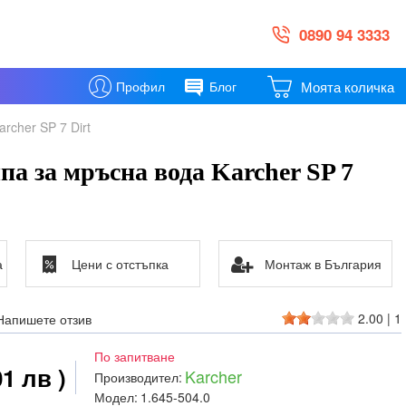
0890 94 3333
Моята количка
Профил
Блог
rcher SP 7 Dirt
а за мръсна вода Karcher SP 7
а
Цени с отстъпка
Монтаж в България
2.00
|
1
Напишете отзив
По запитване
01 лв )
Karcher
Производител:
Модел:
1.645-504.0