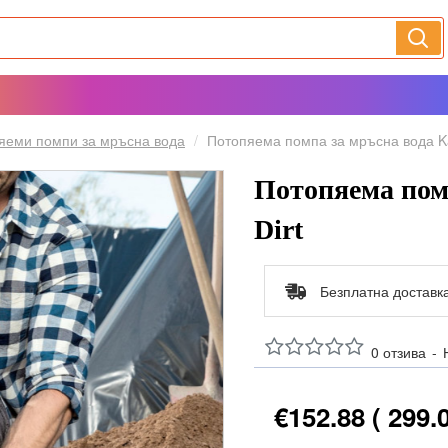
яеми помпи за мръсна вода
Потопяема помпа за мръсна вода Ka
Потопяема помп
Dirt
Безплатна доставк
0 отзива
-
€152.88
( 299.