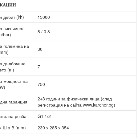
КАЦИИ
 дебит (l/h)
15000
а височина/
8 / 0.8
m/bar)
а големина на
30
(mm)
а дълбочина
7
ето (m)
а мощност на
750
(W)
2+3 години за физически лица (след
дна гаранция
регистрация на сайта www.karcher.bg)
ителна резба
G1 1/2
x Ш x В (mm)
230 х 285 х 354