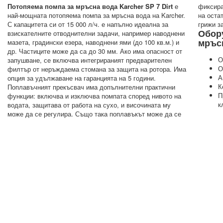
Потопяема помпа за мръсна вода Karcher SP 7 Dirt
е
фиксира, така че да се изпомпва в ръчен режим до ниво
най-мощната потопяема помпа за мръсна вода на Karcher.
на остатъчната вода от 35 мм. Quick Connect щуцерът се
С капацитета си от 15 000 л/ч. е напълно идеална за
грижи за
Обор
взискателните отводнителни задачи, например наводнени
мръсн
мазета, градински езера, наводнени ями (до 100 кв.м.) и
др. Частиците може да са до 30 мм. Ако има опасност от
О
запушване, се включва интегрираният предварителен
О
филтър от неръждаема стомана за защита на ротора. Има
А
опция за удължаване на гаранцията на 5 години.
К
Поплавъчният прекъсвач има допълнителни практични
П
функции: включва и изключва помпата според нивото на
к
водата, защитава от работа на сухо, и височината му
може да се регулира. Също така поплавъкът може да се