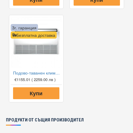
3г. гаранция
Безплатна доставка
Подово-таванен климатик Midea MUEU-18HRFNX-QRD0W/MOX330U-18HFN8-QRD0W, 18000 BTU, Клас A++
€1155.01
( 2259.00 лв )
Купи
ПРОДУКТИ ОТ СЪЩИЯ ПРОИЗВОДИТЕЛ