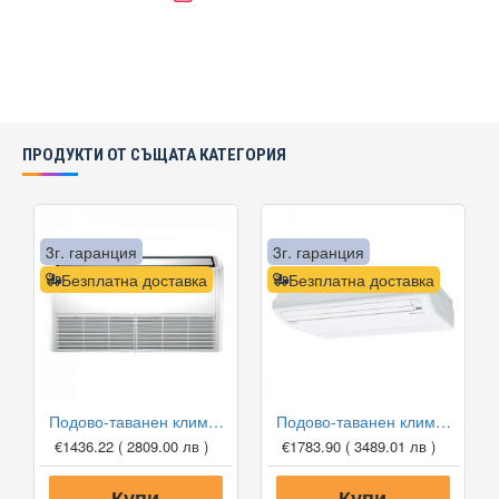
ПРОДУКТИ ОТ СЪЩАТА КАТЕГОРИЯ
3г. гаранция
3г. гаранция
Безплатна доставка
Безплатна доставка
Подово-таванен климатик Midea MUE-24HRFNX-QRD0W/MOX430U-24HFN8-QRD0W, 24000 BTU, Клас A++
Подово-таванен климатик Fuji Electric RYG18LVTB/ROG18LBCB, 18000 BTU, Клас A++
€1436.22
( 2809.00 лв )
€1783.90
( 3489.01 лв )
Купи
Купи