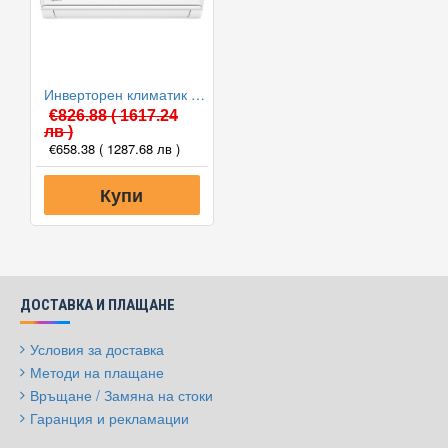
Инверторен климатик Midea MA3-12HRDN8-QRD0GW/MA3-12HFN8-QR Prime, 12000 BTU, Клас A++
€826.88
( 1617.24
лв )
€658.38
( 1287.68 лв )
Купи
ДОСТАВКА И ПЛАЩАНЕ
Условия за доставка
Методи на плащане
Връщане / Замяна на стоки
Гаранция и рекламации