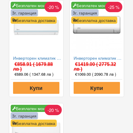
Безплатен монтаж
Безплатен монтаж
-20 %
-25 %
3г. гаранция
3г. гаранция
Безплатна доставка
Безплатна доставка
Инверторен климатик Midea AG2Eco-12NXD0-I(B)/AG2Eco-12N8D0-O(B) Xtreme Eco, 12000 BTU, Клас A++
Инверторен климатик Midea MSEPCU-18HRFN8-QRD0GW/MOX430-18HFN8-QRD0GW All Easy Pro Nordic, 18000 BTU, Клас A+++
€858.91
( 1679.88
€1419.00
( 2775.32
лв )
лв )
€689.06
( 1347.68 лв )
€1069.00
( 2090.78 лв )
Купи
Купи
Безплатен монтаж
-20 %
3г. гаранция
Безплатна доставка