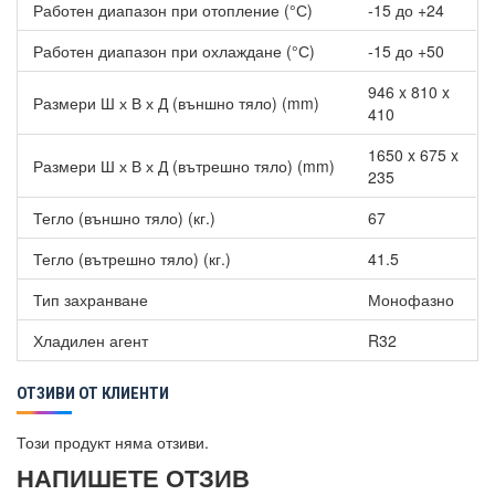
Работен диапазон при отопление (°С)
-15 до +24
Работен диапазон при охлаждане (°С)
-15 до +50
946 x 810 x
Размери Ш х В х Д (външно тяло) (mm)
410
1650 x 675 x
Размери Ш х В х Д (вътрешно тяло) (mm)
235
Тегло (външно тяло) (кг.)
67
Тегло (вътрешно тяло) (кг.)
41.5
Тип захранване
Монофазно
Хладилен агент
R32
ОТЗИВИ ОТ КЛИЕНТИ
Този продукт няма отзиви.
НАПИШЕТЕ ОТЗИВ