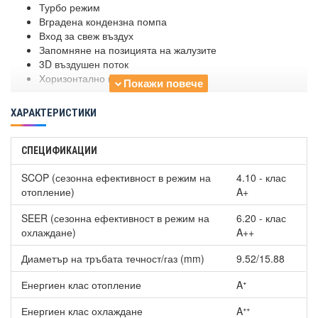
Турбо режим
Вградена кондензна помпа
Вход за свеж въздух
Запомняне на позицията на жалузите
3D въздушен поток
Хоризонтално и вертикално реене
ХАРАКТЕРИСТИКИ
СПЕЦИФИКАЦИИ
SCOP (сезонна ефективност в режим на
4.10 - клас
отопление)
A+
SEER (сезонна ефективност в режим на
6.20 - клас
охлаждане)
A++
Диаметър на тръбата течност/газ (mm)
9.52/15.88
Енергиен клас отопление
Aᐩ
Енергиен клас охлаждане
Aᐩᐩ