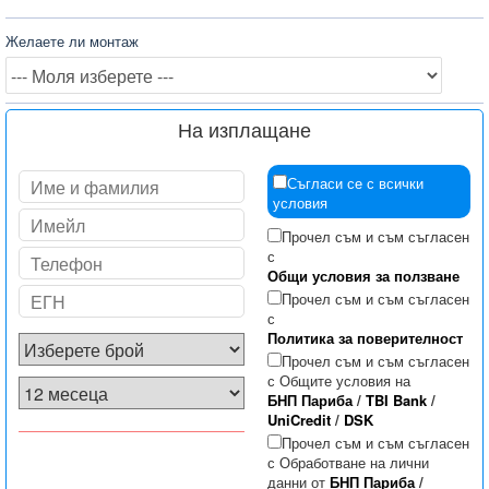
Желаете ли монтаж
На изплащане
Съгласи се с всички
условия
Прочел съм и съм съгласен
с
Общи условия за ползване
Прочел съм и съм съгласен
с
Политика за поверителност
Прочел съм и съм съгласен
с Общите условия на
БНП Париба
/
TBI Bank
/
UniCredit
/
DSK
Прочел съм и съм съгласен
с Обработване на лични
данни от
БНП Париба
/