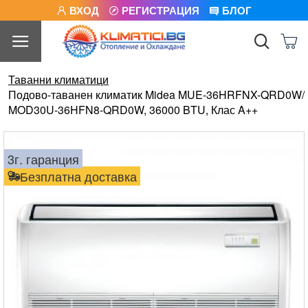
ВХОД
РЕГИСТРАЦИЯ
БЛОГ
Таванни климатици
Подово-таванен климатик Midea MUE-36HRFNX-QRD0W/
MOD30U-36HFN8-QRD0W, 36000 BTU, Клас A++
3г. гаранция
Безплатна доставка