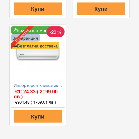
Купи
Купи
Безплатен монтаж
Изчерпан
-20 %
3г. гаранция
Безплатна доставка
Инверторен климатик Alpin ASW-50ETE, Elite, WIFI, 18000 BTU, Клас А++
€1124.33
( 2199.00
лв )
€904.48
( 1769.01 лв )
Купи