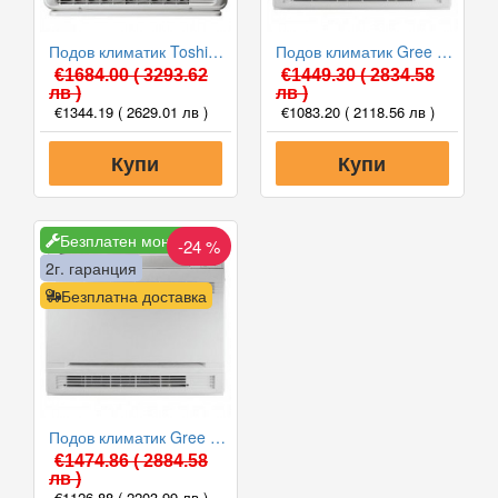
Подов климатик Toshiba RAS-B10J2FVG-E/RAS-10J2AVSG-E BI-FLOW, 10000 BTU, Клас A++
Подов климатик Gree GEH09AA-K6DNA1F-I/GEH09AA-K6DNA1F-O WiFi R32, 9000 BTU, Клас A++
€1684.00
( 3293.62
€1449.30
( 2834.58
лв )
лв )
€1344.19
( 2629.01 лв )
€1083.20
( 2118.56 лв )
Купи
Купи
Безплатен монтаж
-24 %
5г. гаранция
2г. гаранция
Безплатна доставка
Подов климатик Gree GEH12AA-K6DNA1A-I/GEH12AA-K6DNA1A-O WiFi R32, 12000 BTU, Клас A++
€1474.86
( 2884.58
лв )
€1126.88
( 2203.99 лв )