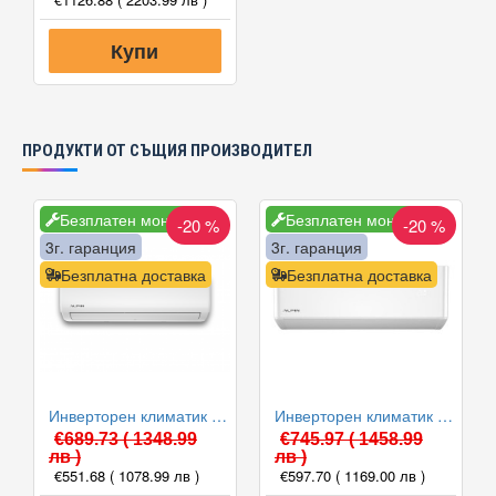
Купи
ПРОДУКТИ ОТ СЪЩИЯ ПРОИЗВОДИТЕЛ
Безплатен монтаж
Безплатен монтаж
-20 %
-20 %
3г. гаранция
3г. гаранция
Безплатна доставка
Безплатна доставка
Инверторен климатик Alpin ASW-35ETE, Elite, WIFI, 12000 BTU, Клас А++
Инверторен климатик Alpin ASW-35PTT Pro, WIFI, 12000 BTU, Клас А++
€689.73
( 1348.99
€745.97
( 1458.99
лв )
лв )
€551.68
( 1078.99 лв )
€597.70
( 1169.00 лв )