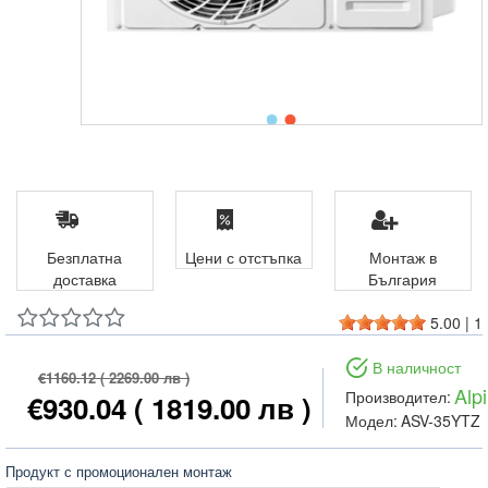
Безплатна
Цени с отстъпка
Монтаж в
доставка
България
5.00
|
1
В наличност
€1160.12
( 2269.00 лв )
Alp
Производител:
€930.04
( 1819.00 лв )
Модел:
ASV-35YTZ
Продукт с промоционален монтаж