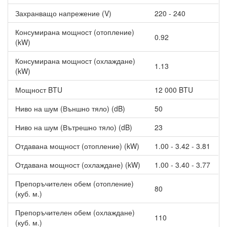
Температурен сензор в дистанционното управление регулира
Захранващо напрежение (V)
220 - 240
климата според местоположението му, осигурявайки по-
прецизен контрол в зоната, където се намирате.
Консумирана мощност (отопление)
0.92
(kW)
Автоматично насочване
Консумирана мощност (охлаждане)
Хоризонталните и вертикални клапи се управляват
1.13
(kW)
дистанционно за оптимално разпределение на въздушния
поток.
Мощност BTU
12 000 BTU
Интелигентно размразяване
Ниво на шум (Външно тяло) (dB)
50
Функцията се активира автоматично само при необходимост,
Ниво на шум (Вътрешно тяло) (dB)
23
премахвайки леда от външното тяло и възстановявайки
отоплителната мощност.
Отдавана мощност (отопление) (kW)
1.00 - 3.42 - 3.81
Коанда ефект
Отдавана мощност (охлаждане) (kW)
1.00 - 3.40 - 3.77
Въздухът се разпределя равномерно: отгоре надолу при
Препоръчителен обем (отопление)
охлаждане и отдолу нагоре при отопление за максимален
80
(куб. м.)
комфорт.
Допълнителни функции
Препоръчителен обем (охлаждане)
110
(куб. м.)
Режим Sleep – автоматично регулиране на