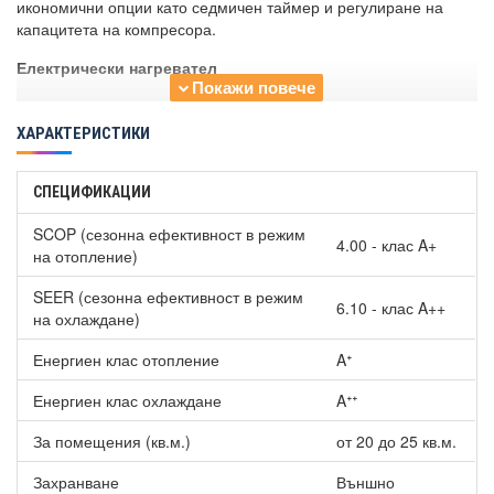
икономични опции като седмичен таймер и регулиране на
капацитета на компресора.
Електрически нагревател
Устройството разполага с нагревател в долната част на
външното тяло, който подобрява отоплителната мощност и
ХАРАКТЕРИСТИКИ
ефективността на системата.
Отопление при ниски температури
СПЕЦИФИКАЦИИ
Нагревателят се включва автоматично в режим отопление при
SCOP (сезонна ефективност в режим
4.00 - клас A+
ниски външни температури, осигурявайки стабилна работа и
на отопление)
висока производителност дори при -25°C.
SEER (сезонна ефективност в режим
6.10 - клас A++
Инверторна технология
на охлаждане)
Системата предлага до 40% икономия на електроенергия. Тя
Енергиен клас отопление
Aᐩ
достига 18°C при охлаждане за 30 секунди, 40°C при
отопление за 60 секунди и поддържа постоянна температура
Енергиен клас охлаждане
Aᐩᐩ
в рамките на ±1°C. (*Данни, базирани на лабораторни тестове
за определени модели.)
За помещения (кв.м.)
от 20 до 25 кв.м.
iFeel функция
Захранване
Външно