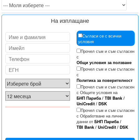
На изплащане
Съгласи се с всички
условия
Прочел съм и съм съгласен
с
Общи условия за ползване
Прочел съм и съм съгласен
с
Политика за поверителност
Прочел съм и съм съгласен
с Общите условия на
БНП Париба
/
TBI Bank
/
UniCredit
/
DSK
Прочел съм и съм съгласен
с Обработване на лични
данни от
БНП Париба
/
TBI Bank
/
UniCredit
/
DSK