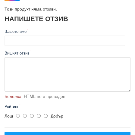
Vapolux
Този продукт няма отзиви.
Капацитет на овлажняване - 400 мл. на час
овлажняваща мъгла.
НАПИШЕТЕ ОТЗИВ
Таймер - за настройка от 1 до 12 часа.
Йонизатор - отрицателните йони, полезни за човешкия
Вашето име
организъм елиминират частици като полени и прах,
които се съдържат във въздуха около нас.
Вишият отзив
Бележка:
HTML не е преведен!
Рейтинг
Лош
Добър