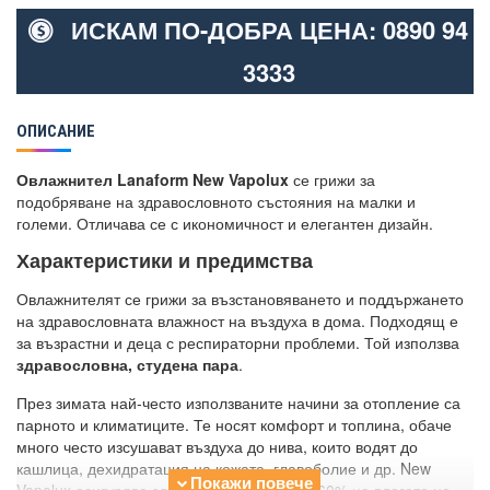
ИСКАМ ПО-ДОБРА ЦЕНА: 0890 94
3333
ОПИСАНИЕ
Овлажнител Lanaform New Vapolux
се грижи за
подобряване на здравословното състояния на малки и
големи. Отличава се с икономичност и елегантен дизайн.
Характеристики и предимства
Овлажнителят се грижи за възстановяването и поддържането
на здравословната влажност на въздуха в дома. Подходящ е
за възрастни и деца с респираторни проблеми. Той използва
здравословна, студена пара
.
През зимата най-често използваните начини за отопление са
парното и климатиците. Те носят комфорт и топлина, обаче
много често изсушават въздуха до нива, които водят до
кашлица, дехидратация на кожата, главоболие и др. New