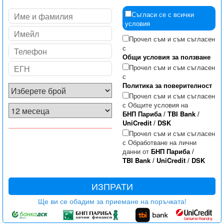
Съгласи се с всички
условия
Прочел съм и съм съгласен
с
Общи условия за ползване
Прочел съм и съм съгласен
с
Политика за поверителност
Прочел съм и съм съгласен
с Общите условия на
БНП Париба
/
TBI Bank
/
UniCredit
/
DSK
Прочел съм и съм съгласен
с Обработване на лични
данни от
БНП Париба
/
TBI Bank
/
UniCredit
/
DSK
ИЗПРАТИ
Ще ви се обадим за приемане на поръчката!