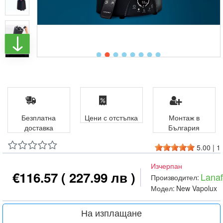
Безплатна
Цени с отстъпка
Монтаж в
доставка
България
5.00
|
1
Изчерпан
€116.57
( 227.99 лв )
Lana
Производител:
Модел:
New Vapolux
На изплащане