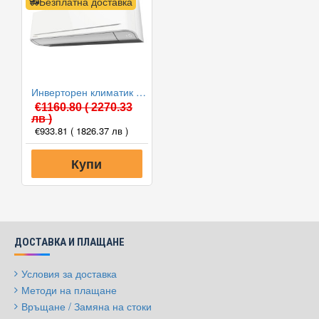
Безплатна доставка
Инверторен климатик Toshiba RAS-B13E2KVG-E/RAS-13E2AVG-E YUKAI, 13000 BTU, Клас A++
€1160.80
( 2270.33
лв )
€933.81
( 1826.37 лв )
Купи
ДОСТАВКА И ПЛАЩАНЕ
Условия за доставка
Методи на плащане
Връщане / Замяна на стоки