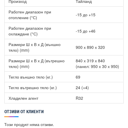
Произход
Тайланд
Работен диапазон при
-15 до +15
отопление (°С)
Работен диапазон при
-15 до +46
охлаждане (°С)
Размери Ш х В х Д (външно
900 х 890 х 320
тяло) (mm)
Размери Ш х В х Д (вътрешно
840 х 319 х 840
тяло) (mm)
(панел: 950 х 30 х 950)
Тегло външно тяло (кг.)
69
Тегло вътрешно тяло (кг.)
24 (+4)
Хладилен агент
R32
ОТЗИВИ ОТ КЛИЕНТИ
Този продукт няма отзиви.