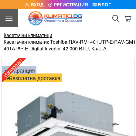
ВХОД
РЕГИСТРАЦИЯ
БЛОГ
Касетъчни климатици
Касетъчен климатик Toshiba RAV-RM1401UTP-E/RAV-GM1
401AT8P-E Digital Inverter, 42 000 BTU, Клас А+
Изчерпан
5г. гаранция
Безплатна доставка