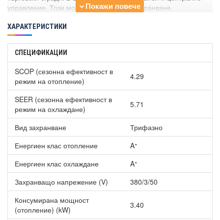
управление. Този модел е с трифазно захранване.
ХАРАКТЕРИСТИКИ
СПЕЦИФИКАЦИИ
SCOP (сезонна ефективност в
4.29
режим на отопление)
SEER (сезонна ефективност в
5.71
режим на охлаждане)
Вид захранване
Трифазно
Енергиен клас отопление
Aᐩ
Енергиен клас охлаждане
Aᐩ
Захранващо напрежение (V)
380/3/50
Консумирана мощност
3.40
(отопление) (kW)