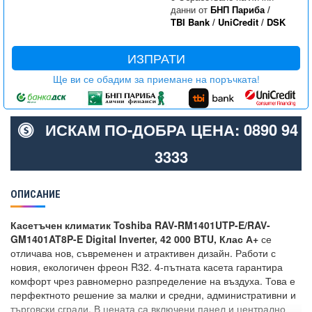
данни от
БНП Париба
/
TBI Bank
/
UniCredit
/
DSK
ИЗПРАТИ
Ще ви се обадим за приемане на поръчката!
ИСКАМ ПО-ДОБРА ЦЕНА: 0890 94
3333
ОПИСАНИЕ
Касетъчен климатик Toshiba RAV-RM1401UTP-E/RAV-
GM1401AT8P-E Digital Inverter, 42 000 BTU, Клас А+
се
отличава нов, съвременен и атрактивен дизайн. Работи с
новия, екологичен фреон R32. 4-пътната касета гарантира
комфорт чрез равномерно разпределение на въздуха. Това е
перфектното решение за малки и средни, административни и
търговски сгради. В цената са включени панел и централно