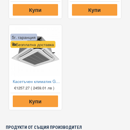
Купи
Купи
5г. гаранция
Безплатна доставка
Касетъчен климатик Gree GUD50T1/A1-S/GUD50W1/NhA-S, 18 000 BTU, Клас A+
€1257.27
( 2459.01 лв )
Купи
ПРОДУКТИ ОТ СЪЩИЯ ПРОИЗВОДИТЕЛ