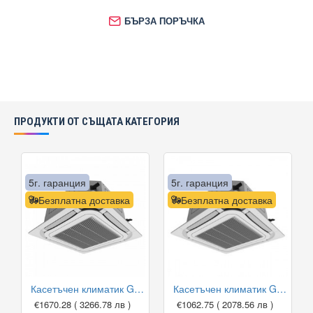
БЪРЗА ПОРЪЧКА
ПРОДУКТИ ОТ СЪЩАТА КАТЕГОРИЯ
5г. гаранция
5г. гаранция
Безплатна доставка
Безплатна доставка
Касетъчен климатик Gree GUD71T1/A-S/GUD71W1/NhA-S, 24 000 BTU, Клас A++
Касетъчен климатик Gree GUD35T1/A-S/GUD35W1/NhA-S, 12 000 BTU, Клас A++
€1670.28
( 3266.78 лв )
€1062.75
( 2078.56 лв )