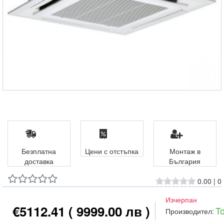
Безплатна
Цени с отстъпка
Монтаж в
доставка
България
0.00
|
0
Изчерпан
€5112.41
( 9999.00 лв )
T
Производител: