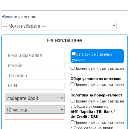
Желаете ли монтаж
На изплащане
Съгласи се с всички
условия
Прочел съм и съм съгласен
с
Общи условия за ползване
Прочел съм и съм съгласен
с
Политика за поверителност
Прочел съм и съм съгласен
с Общите условия на
БНП Париба
/
TBI Bank
/
UniCredit
/
DSK
Прочел съм и съм съгласен
с Обработване на лични