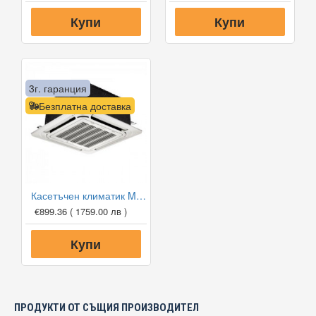
Купи
Купи
3г. гаранция
Безплатна доставка
Касетъчен климатик Midea MCA3U-12HRFNX-QRD0W/MOX230-12HFN8-QRD0W, 12 000 BTU, Клас A++
€899.36
( 1759.00 лв )
Купи
ПРОДУКТИ ОТ СЪЩИЯ ПРОИЗВОДИТЕЛ