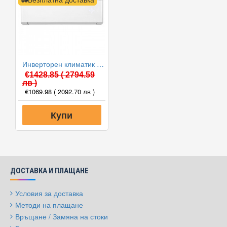
Инверторен климатик Gree GWH09YD-S6DBA1-I/GWH09YD-S6DBA1-O AMBER NORDIC WiFi, 9000 BTU, Клас A+++
€1428.85
( 2794.59
лв )
€1069.98
( 2092.70 лв )
Купи
ДОСТАВКА И ПЛАЩАНЕ
Условия за доставка
Методи на плащане
Връщане / Замяна на стоки