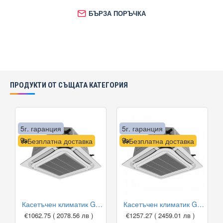
БЪРЗА ПОРЪЧКА
ПРОДУКТИ ОТ СЪЩАТА КАТЕГОРИЯ
5г. гаранция
5г. гаранция
Безплатна доставка
Безплатна доставка
Касетъчен климатик Gree GUD35T1/A-S/GUD35W1/NhA-S, 12 000 BTU, Клас A++
Касетъчен климатик Gree GUD50T1/A1-S/GUD50W1/NhA-S, 18 000 BTU, Клас A+
€1062.75
( 2078.56 лв )
€1257.27
( 2459.01 лв )