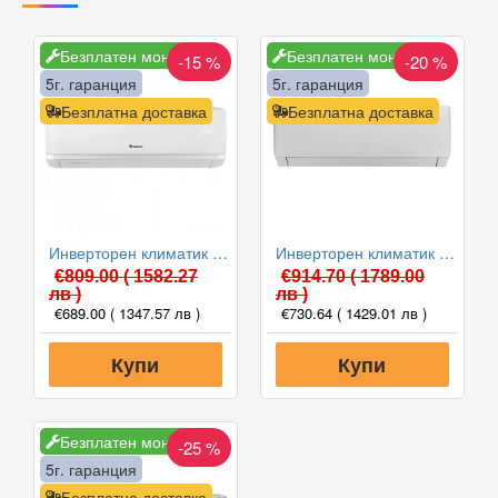
Безплатен монтаж
Безплатен монтаж
-15 %
-20 %
5г. гаранция
5г. гаранция
Безплатна доставка
Безплатна доставка
Инверторен климатик Gree GWH09AABXB-K6DNA2A-I/GWH09AGBXB-K6DNA1A-O INFINITY II WiFi, 9000 BTU, Клас A++
Инверторен климатик Gree GWH12AGCXB-K6DNA1A-I/GWH12AGCXB-K6DNA1A-O PULAR II WiFi, 12000 BTU, Клас A++
€809.00
( 1582.27
€914.70
( 1789.00
лв )
лв )
€689.00
( 1347.57 лв )
€730.64
( 1429.01 лв )
Купи
Купи
Безплатен монтаж
-25 %
5г. гаранция
Безплатна доставка