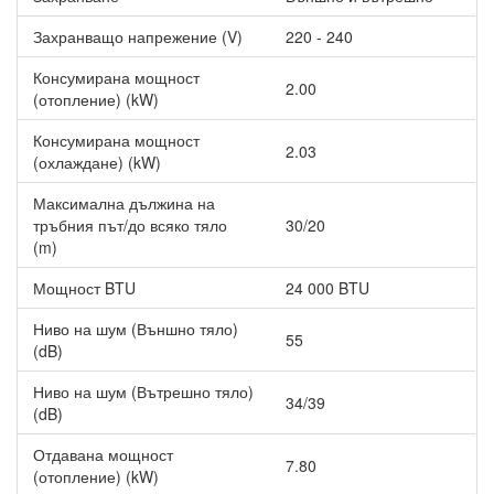
Захранващо напрежение (V)
220 - 240
Консумирана мощност
2.00
(отопление) (kW)
Консумирана мощност
2.03
(охлаждане) (kW)
Максимална дължина на
тръбния път/до всяко тяло
30/20
(m)
Мощност BTU
24 000 BTU
Ниво на шум (Външно тяло)
55
(dB)
Ниво на шум (Вътрешно тяло)
34/39
(dB)
Отдавана мощност
7.80
(отопление) (kW)