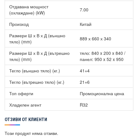
Отдавана мощност
7.00
(охлаждане) (kW)
Произход
Китай
Размери Ш х В х Д (външно
889 х 660 х 340
тяло) (mm)
Размери Ш х В х Д (вътрешно
тяло: 840 x 200 x 840 /
тяло) (mm)
панел: 950 x 52 x 950
Тегло (външно тяло) (кг.)
41+4
Тегло (вътрешно тяло) (кг.)
21+6
Топ оферти
Промоционална цена
Хладилен агент
R32
ОТЗИВИ ОТ КЛИЕНТИ
Този продукт няма отзиви.