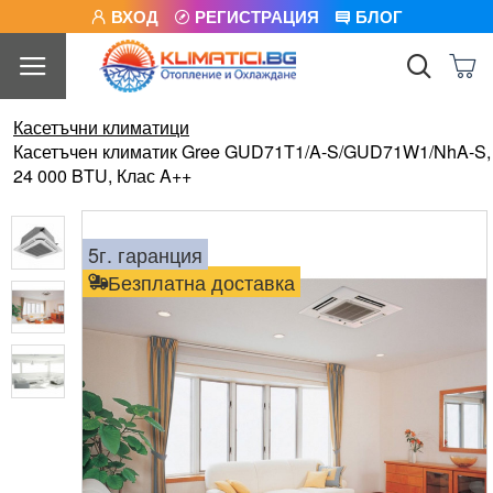
ВХОД
РЕГИСТРАЦИЯ
БЛОГ
Касетъчни климатици
Касетъчен климатик Gree GUD71T1/A-S/GUD71W1/NhA-S,
24 000 BTU, Клас A++
5г. гаранция
Безплатна доставка