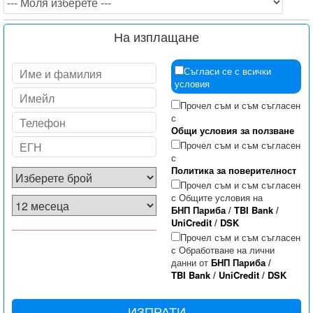
На изплащане
Съгласи се с всички
условия
Прочел съм и съм съгласен
с
Общи условия за ползване
Прочел съм и съм съгласен
с
Политика за поверителност
Прочел съм и съм съгласен
с Общите условия на
БНП Париба
/
TBI Bank
/
UniCredit
/
DSK
Прочел съм и съм съгласен
с Обработване на лични
данни от
БНП Париба
/
TBI Bank
/
UniCredit
/
DSK
ИЗПРАТИ