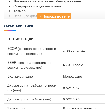
Функция за интелигентно обезскрежаване.
Стандартна кондензна помпа.
Таймер.
Перящ се филтър
Опционално подаване на пресен въздух.
ХАРАКТЕРИСТИКИ
СПЕЦИФИКАЦИИ
SCOP (сезонна ефективност в
4.30 - клас А+
режим на отопление)
SEER (сезонна ефективност в
6.70 - клас А++
режим на охлаждане)
Вид захранване
Монофазно
Диаметър на тръбата течност/
9.52/15.87
газ (mm)
Диаметър на тръбите (mm)
9.52/15.90
Захранване
Външно и вътрешно