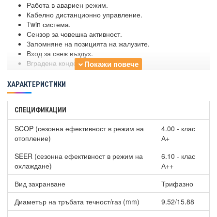
Работа в авариен режим.
Кабелно дистанционно управление.
Twin система.
Сензор за човешка активност.
Запомняне на позицията на жалузите.
Вход за свеж въздух.
Вградена кондензна помпа.
ХАРАКТЕРИСТИКИ
СПЕЦИФИКАЦИИ
SCOP (сезонна ефективност в режим на
4.00 - клас
отопление)
А+
SEER (сезонна ефективност в режим на
6.10 - клас
охлаждане)
А++
Вид захранване
Трифазно
Диаметър на тръбата течност/газ (mm)
9.52/15.88