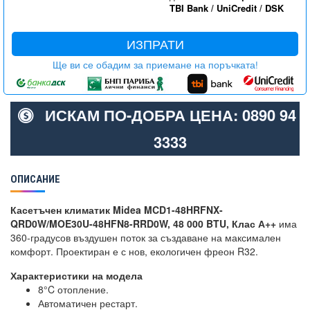
TBI Bank
/
UniCredit
/
DSK
ИЗПРАТИ
Ще ви се обадим за приемане на поръчката!
ИСКАМ ПО-ДОБРА ЦЕНА: 0890 94
3333
ОПИСАНИЕ
Касетъчен климатик Midea MCD1-48HRFNX-
QRD0W/MOE30U-48HFN8-RRD0W, 48 000 BTU, Клас А++
има
360-градусов въздушен поток за създаване на максимален
комфорт. Проектиран е с нов, екологичен фреон R32.
Характеристики на модела
8°C отопление.
Автоматичен рестарт.