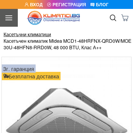
ВХОД
РЕГИСТРАЦИЯ
БЛОГ
Касетъчни климатици
Касетъчен климатик Midea MCD1-48HRFNX-QRD0W/MOE
30U-48HFN8-RRD0W, 48 000 BTU, Клас А++
3г. гаранция
Безплатна доставка