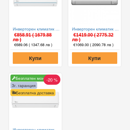
Инверторен климатик Midea AG2Eco-12NXD0-I(B)/AG2Eco-12N8D0-O(B) Xtreme Eco, 12000 BTU, Клас A++
Инверторен климатик Midea MSEPCU-18HRFN8-QRD0GW/MOX430-18HFN8-QRD0GW All Easy Pro Nordic, 18000 BTU, Клас A+++
€858.91
( 1679.88
€1419.00
( 2775.32
лв )
лв )
€689.06
( 1347.68 лв )
€1069.00
( 2090.78 лв )
Купи
Купи
Безплатен монтаж
-20 %
3г. гаранция
Безплатна доставка
Инверторен климатик Midea MA3-12HRDN8-QRD0GW/MA3-12HFN8-QR Prime, 12000 BTU, Клас A++