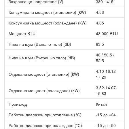
Захранващо напрежение (V)
380 - 415
Консумирана мощност (отопление) (kW)
4.58
Консумирана мощност (охлаждане) (kW)
4.65
Мощност BTU
48 000 BTU
Ниво на шум (Външно тяло) (dB)
63.5
48 / 50.5 /
Ниво на шум (Вътрешно тяло) (dB)
52.5
4.10-16.12-
Отдавана мощност (отопление) (kW)
17.29
3.52-14.07-
Отдавана мощност (охлаждане) (kW)
15.83
Произход
Китай
Работен диапазон при отопление (°С)
-15 до +24
Работен диапазон при охлаждане (°С)
-15 до +50