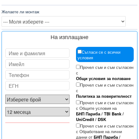
Желаете ли монтаж
На изплащане
Съгласи се с всички
условия
Прочел съм и съм съгласен
с
Общи условия за ползване
Прочел съм и съм съгласен
с
Политика за поверителност
Прочел съм и съм съгласен
с Общите условия на
БНП Париба
/
TBI Bank
/
UniCredit
/
DSK
Прочел съм и съм съгласен
с Обработване на лични
данни от
БНП Париба
/