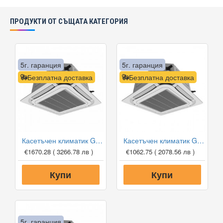
ПРОДУКТИ ОТ СЪЩАТА КАТЕГОРИЯ
5г. гаранция
5г. гаранция
Безплатна доставка
Безплатна доставка
Касетъчен климатик Gree GUD71T1/A-S/GUD71W1/NhA-S, 24 000 BTU, Клас A++
Касетъчен климатик Gree GUD35T1/A-S/GUD35W1/NhA-S, 12 000 BTU, Клас A++
€1670.28
( 3266.78 лв )
€1062.75
( 2078.56 лв )
Купи
Купи
5г. гаранция