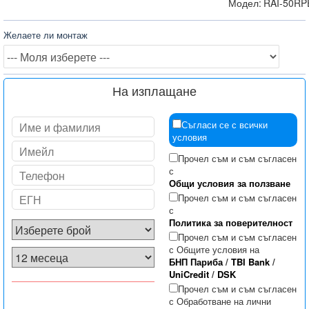
Модел:
RAI-50RP
Желаете ли монтаж
На изплащане
Съгласи се с всички
условия
Прочел съм и съм съгласен
с
Общи условия за ползване
Прочел съм и съм съгласен
с
Политика за поверителност
Прочел съм и съм съгласен
с Общите условия на
БНП Париба
/
TBI Bank
/
UniCredit
/
DSK
Прочел съм и съм съгласен
с Обработване на лични