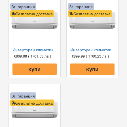
3г. гаранция
3г. гаранция
Безплатна доставка
Безплатна доставка
Инверторен климатик Hitachi RAK-VJ25RHAE/RAC-VJ25WHAE airHome 600 WiFi, 9000 BTU, Клас A+++
Инверторен климатик Hitachi RAK-VJ35RHAE/RAC-VJ35WHAE airHome 600 WiFi, 12000 BTU, Клас A+++
€869.98
( 1701.53 лв )
€899.99
( 1760.23 лв )
Купи
Купи
3г. гаранция
Безплатна доставка