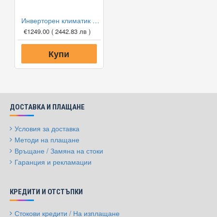
Инверторен климатик Hitachi RAK-VJ42RHAE/RAC-VJ42WHAE airHome 600 WiFi, 15000 BTU, Клас A++
€1249.00
( 2442.83 лв )
Купи
ДОСТАВКА И ПЛАЩАНЕ
Условия за доставка
Методи на плащане
Връщане / Замяна на стоки
Гаранция и рекламации
КРЕДИТИ И ОТСТЪПКИ
Стокови кредити / На изплащане