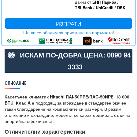
данни от
БНП Париба
/
TBI Bank
/
UniCredit
/
DSK
ИЗПРАТИ
Ще ви се обадим за приемане на поръчката!
ИСКАМ ПО-ДОБРА ЦЕНА: 0890 94
3333
ОПИСАНИЕ
Касетъчен климатик Hitachi RAI-50RPE/RAC-50NPE, 18 000
BTU, Клас A
е подходящ за вграждане в стандартен окачен
таван благодарение на компактните си размери. В режим
отопление и охлаждане, моделът се характеризира с отлична
енергийна ефективност.
Отличителни характеристики