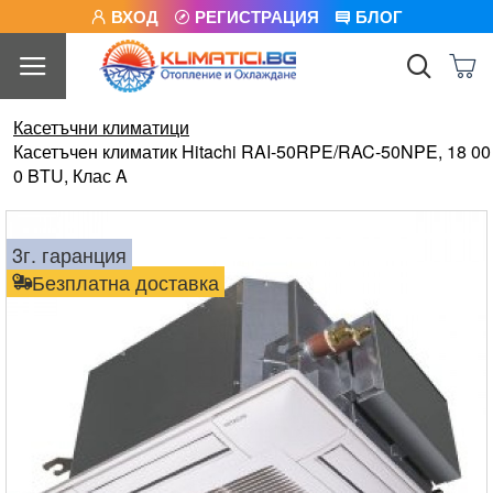
ВХОД
РЕГИСТРАЦИЯ
БЛОГ
Касетъчни климатици
Касетъчен климатик Hitachi RAI-50RPE/RAC-50NPE, 18 00
0 BTU, Клас A
3г. гаранция
Безплатна доставка