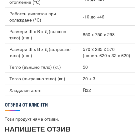
отопление (°С)
Работен диапазон при
-10 до +46
охлаждане (°С)
Размери Ш х В х Д (външно
850 x 750 х 298
тяло) (mm)
Размери Ш х В х Д (вътрешно
570 x 285 x 570
тяло) (mm)
(панел: 620 х 32 х 620)
Тегло (външно тяло) (кг.)
50
Тегло (вътрешно тяло) (кг.)
20 + 3
Хладилен агент
R32
ОТЗИВИ ОТ КЛИЕНТИ
Този продукт няма отзиви.
НАПИШЕТЕ ОТЗИВ