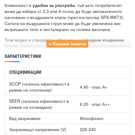
Климатикът е
удобен за употреба
, тъй като потребителят
може да избира от 2,3 или 4-пътно да бъде автоматичното
насочване н въздушните клапи (чрез контролер SPX-WKT3).
Силата на въздушната струя може да бъде увеличена ако
вътрешното тяло е инсталирано на голяма височина.
Този модел е стандартно оборудван с
вградена кондензна
помпа
, която отвежда водата. Поплавък следи за количеството
конденз, и ако е необходимо автоматично задейства
ХАРАКТЕРИСТИКИ
кондензната помпа.
Заедно с
Касетъчен климатик Hitachi RAI-50RPE/RAC-50NPE,
СПЕЦИФИКАЦИИ
18 000 BTU, Клас A
може да се закупи декоративен панел P-
AP56NAMS на цена 649лв. Панелът е без контролер.
SCOP (сезонна ефективност в
4,40 - клас А+
режим на отопление)
Опции за
:
Стенен контролер с пълна функционалност SPX-WKT3 -
SEER (сезонна ефективност в
295 лв.
6.20 - клас А++
режим на охлаждане)
Безжичен инфраред контролер SPX-RCKA3 - 159 лв.
Вид захранване
Монофазно
Захранващо напрежение (V)
220-240