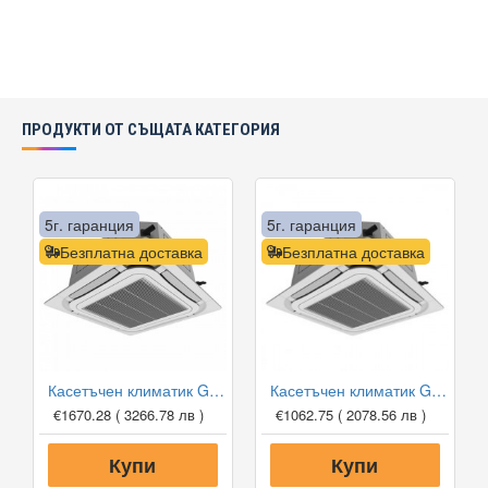
ПРОДУКТИ ОТ СЪЩАТА КАТЕГОРИЯ
5г. гаранция
5г. гаранция
Безплатна доставка
Безплатна доставка
Касетъчен климатик Gree GUD71T1/A-S/GUD71W1/NhA-S, 24 000 BTU, Клас A++
Касетъчен климатик Gree GUD35T1/A-S/GUD35W1/NhA-S, 12 000 BTU, Клас A++
€1670.28
( 3266.78 лв )
€1062.75
( 2078.56 лв )
Купи
Купи