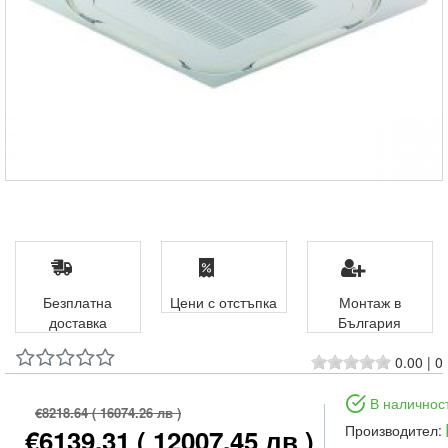
Безплатна
Цени с отстъпка
Монтаж в
доставка
България
0.00
|
0
В наличнос
€8218.64
( 16074.26 лв )
Производител:
€6139.31
( 12007.45 лв )