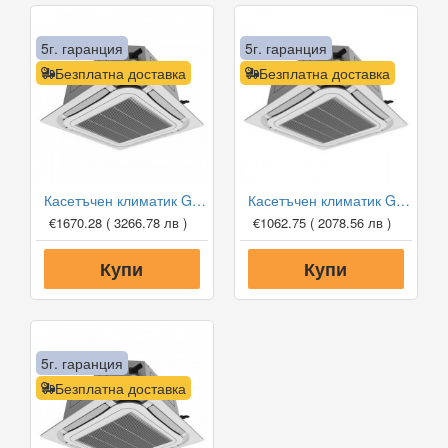
5г. гаранция
5г. гаранция
Безплатна доставка
Безплатна доставка
Касетъчен климатик Gree GUD71T1/A-S/GUD71W1/NhA-S, 24 000 BTU, Клас A++
Касетъчен климатик Gree GUD35T1/A-S/GUD35W1/NhA-S, 12 000 BTU, Клас A++
€1670.28
( 3266.78 лв )
€1062.75
( 2078.56 лв )
Купи
Купи
5г. гаранция
Безплатна доставка