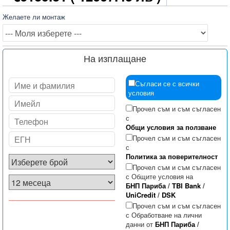
Желаете ли монтаж
На изплащане
Съгласи се с всички
условия
Прочел съм и съм съгласен
с
Общи условия за ползване
Прочел съм и съм съгласен
с
Политика за поверителност
Прочел съм и съм съгласен
с Общите условия на
БНП Париба
/
TBI Bank
/
UniCredit
/
DSK
Прочел съм и съм съгласен
с Обработване на лични
данни от
БНП Париба
/