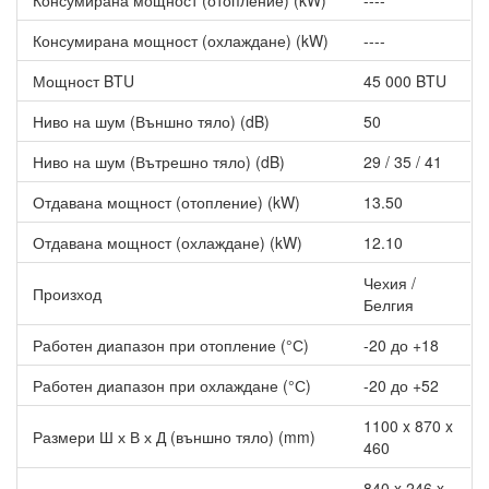
Консумирана мощност (отопление) (kW)
----
разпределение за по-добро и равномерното
разпределение на въздуха.
Консумирана мощност (охлаждане) (kW)
----
5 различни скорости на вентилатора - максимален
комфорт.
Мощност BTU
45 000 BTU
Допълнителен приток на свеж въздух.
Ниво на шум (Външно тяло) (dB)
Изпускането чрез канален въздуховод позволява
50
оптимизиране на разпределението на въздуха в
Ниво на шум (Вътрешно тяло) (dB)
29 / 35 / 41
нестандартно оразмерени стаи или подаване на въздух
към малки съседни стаи.
Отдавана мощност (отопление) (kW)
13.50
Стандартната дренажна помпа - издигане на кондензата
на височина 675 mm увеличава гъвкавостта и бързината
Отдавана мощност (охлаждане) (kW)
12.10
на монтажа.
Комплектът включва панел на вътрешното тяло
Чехия /
Произход
BYCQ140E.
Белгия
Допълнителни аксесоари (опция) - стандартно жично
дистанционно управление с интерфейс BRC1E53 на
Работен диапазон при отопление (°С)
-20 до +18
цена 327лв. и WiFi адаптор BRP069A81 на цена 309лв.
Работен диапазон при охлаждане (°С)
-20 до +52
1100 x 870 x
Размери Ш х В х Д (външно тяло) (mm)
460
840 x 246 x