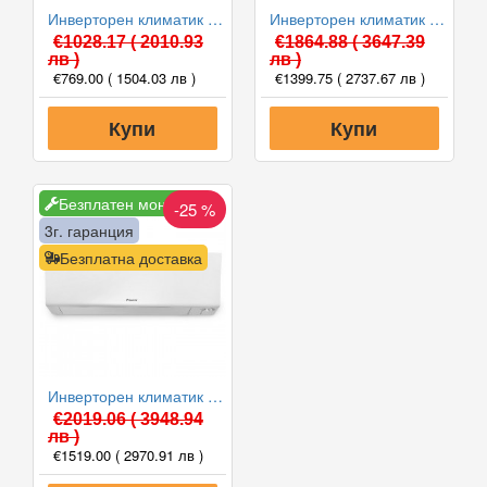
Инверторен климатик Daikin FTXC25E/RXC25E SENSIRA 2025 WiFi, 9000 BTU, Клас A++
Инверторен климатик Daikin FTXM25A/RXM25A PERFERA WiFi 2024, 9000 BTU, Клас A+++
€1028.17
( 2010.93
€1864.88
( 3647.39
лв )
лв )
€769.00
( 1504.03 лв )
€1399.75
( 2737.67 лв )
Купи
Купи
Безплатен монтаж
-25 %
3г. гаранция
Безплатна доставка
Инверторен климатик Daikin FTXM35A/RXM35A PERFERA WiFi 2024, 12000 BTU, Клас A+++
€2019.06
( 3948.94
лв )
€1519.00
( 2970.91 лв )