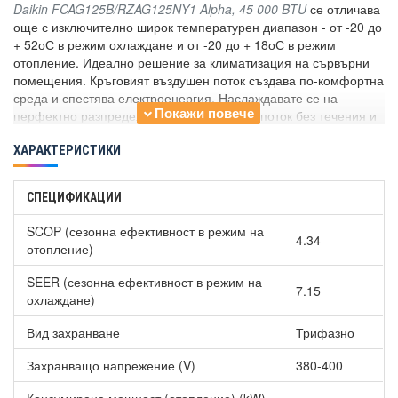
Daikin FCAG125B/RZAG125NY1 Alpha, 45 000 BTU
се отличава
още с изключително широк температурен диапазон - от -20 до
+ 52оС в режим охлаждане и от -20 до + 18оС в режим
отопление. Идеално решение за климатизация на сървърни
помещения. Кръговият въздушен поток създава по-комфортна
среда и спестява електроенергия. Наслаждавате се на
перфектно разпределение на въздушния поток без течения и
температурни разлики. Този модел автоматично превключва
между режимите охлаждане и отопление, за да достигне
ХАРАКТЕРИСТИКИ
зададената температура.
СПЕЦИФИКАЦИИ
*Работи с трифазен ток.
Други по-важни харктеристики
SCOP (сезонна ефективност в режим на
4.34
Комбинирането с технологията R-32 Bluevolution води до
отопление)
по-малко вредно въздействие върху околната среда
SEER (сезонна ефективност в режим на
отколкото с R-410A. Резултатът от това е по-ниско
7.15
охлаждане)
потребление на енергия и има по-малко количество
хладилен агент.
Вид захранване
Трифазно
2 допълнителни интелигентни сензора - по-добра
енергийната ефективност и комфорт.
Захранващо напрежение (V)
380-400
Отделно управление на всяка клапа.
По-големите клапи и уникалния модел на