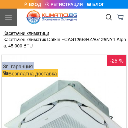
ВХОД
РЕГИСТРАЦИЯ
БЛОГ
Касетъчни климатици
Касетъчен климатик Daikin FCAG125B/RZAG125NY1 Alph
a, 45 000 BTU
-25 %
3г. гаранция
Безплатна доставка