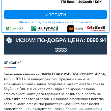
TBI Bank
/
UniCredit
/
DSK
ИЗПРАТИ
Ще ви се обадим за приемане на поръчката!
ИСКАМ ПО-ДОБРА ЦЕНА: 0890 94
3333
ОПИСАНИЕ
Касетъчен климатик Daikin FCAG125B/RZAG125NY1 Alpha,
45 000 BTU
е от инверторен тип. Предназначен е за
вграждане в окачен таван. Моделът е част от новата серията
SkyAir на Daikin и се характеризира с по-добра сезонна
ефективност, която дава гаранция за оптимална работа на
климатика през всеки сезон. Сезонната ефективност показва
реално колко ефективно работят климатиците през целия
отоплителен или охладителен сезон.
Касетъчен климатик