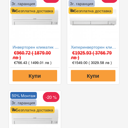
3г. гаранция
3г. гаранция
Безплатна доставка
Безплатна доставка
Инверторен климатик Mitsubishi Electric MSZ-HR25VF/MUZ-HR25VF, 9000 BTU, Клас A++
Хиперинверторен климатик Mitsubishi Electric MSZ-FH25VE/MUZ-FH25VE, 9000 BTU, Клас A+++
€960.72
( 1879.00
€1925.93
( 3766.79
лв )
лв )
€766.43
( 1499.01 лв )
€1549.00
( 3029.58 лв )
Купи
Купи
50% Монтаж
-20 %
3г. гаранция
Безплатна доставка