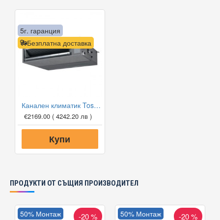
5г. гаранция
Безплатна доставка
Канален климатик Toshiba RAV-RM301SDT-E/RAV-GM301ATP-E Digital Inverter, 9 000 BTU, Клас А++
€2169.00
( 4242.20 лв )
Купи
ПРОДУКТИ ОТ СЪЩИЯ ПРОИЗВОДИТЕЛ
50% Монтаж
50% Монтаж
-20 %
-20 %