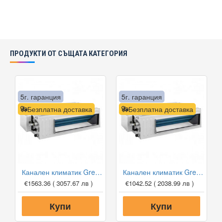
ПРОДУКТИ ОТ СЪЩАТА КАТЕГОРИЯ
5г. гаранция
5г. гаранция
Безплатна доставка
Безплатна доставка
Канален климатик Gree GUD71PH1-A/GUD71W1-NhA-S, 24 000 BTU, Клас A++
Канален климатик Gree GUD35P1/GUD35W1-NhA-S, 12 000 BTU, Клас A++
€1563.36
( 3057.67 лв )
€1042.52
( 2038.99 лв )
Купи
Купи