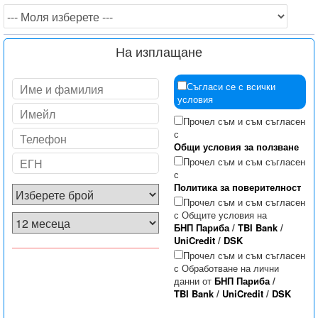
На изплащане
Съгласи се с всички
условия
Прочел съм и съм съгласен
с
Общи условия за ползване
Прочел съм и съм съгласен
с
Политика за поверителност
Прочел съм и съм съгласен
с Общите условия на
БНП Париба
/
TBI Bank
/
UniCredit
/
DSK
Прочел съм и съм съгласен
с Обработване на лични
данни от
БНП Париба
/
TBI Bank
/
UniCredit
/
DSK