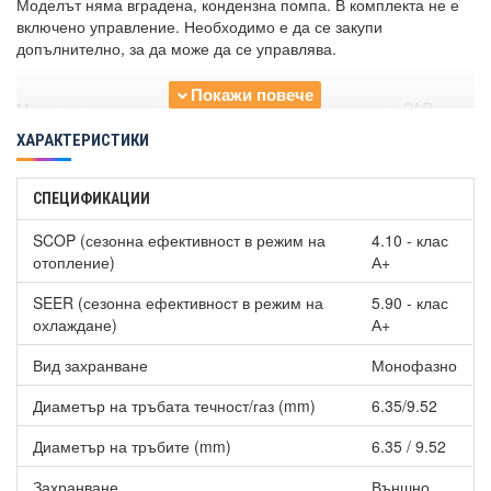
Моделът няма вградена, кондензна помпа. В комплекта не е
включено управление. Необходимо е да се закупи
допълнително, за да може да се управлява.
Може да закупите
жично дистанционно управление PAR-
41MAA на цена от 390 лв.
ХАРАКТЕРИСТИКИ
СПЕЦИФИКАЦИИ
SCOP (сезонна ефективност в режим на
4.10 - клас
отопление)
А+
SEER (сезонна ефективност в режим на
5.90 - клас
охлаждане)
А+
Вид захранване
Монофазно
Диаметър на тръбата течност/газ (mm)
6.35/9.52
Диаметър на тръбите (mm)
6.35 / 9.52
Захранване
Външно