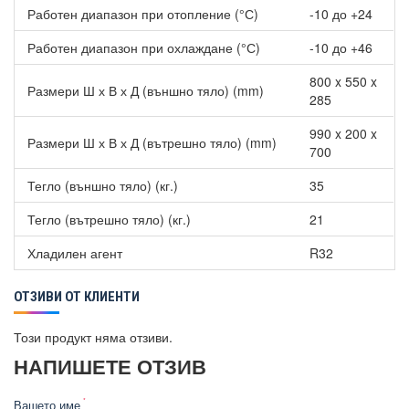
Работен диапазон при отопление (°С)
-10 до +24
Работен диапазон при охлаждане (°С)
-10 до +46
800 x 550 x
Размери Ш х В х Д (външно тяло) (mm)
285
990 x 200 x
Размери Ш х В х Д (вътрешно тяло) (mm)
700
Тегло (външно тяло) (кг.)
35
Тегло (вътрешно тяло) (кг.)
21
Хладилен агент
R32
ОТЗИВИ ОТ КЛИЕНТИ
Този продукт няма отзиви.
НАПИШЕТЕ ОТЗИВ
Вашето име