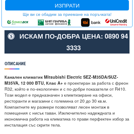
ИЗПРАТИ
Ще ви се обадим за приемане на поръчката!
ИСКАМ ПО-ДОБРА ЦЕНА: 0890 94
3333
ОПИСАНИЕ
Канален климатик Mitsubishi Electric SEZ-M35DA/SUZ-
M35VA, 12 000 BTU, Клас A+
е проектиран за работа с фреон
R32, който е по-екологичен и с по-добри показатели от R410.
Този модел е предназначен з климтизиране на офиси,
ресторанти и магазини с големина от 20 до 30 кв.м.
Компактните му размери позволяват лесен монтаж в
помещения с нисък таван. Изключително надеждната и
икономична работа на климатика го прави перфектен избор за
инсталация със скрити тела.