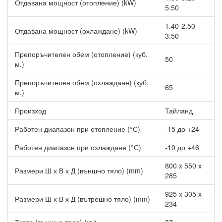
С новия WiFi контролер на Mitsubishi Electric имате
Отдавана мощност (отопление) (kW)
5.50
възможността да контролирате климата у дома или в офиса от
всяка точка на света.
1.40-2.50-
Отдавана мощност (охлаждане) (kW)
3.50
Препоръчителен обем (отопление) (куб.
50
м.)
Препоръчителен обем (охлаждане) (куб.
65
м.)
Произход
Тайланд
Работен диапазон при отопление (°С)
-15 до +24
Работен диапазон при охлаждане (°С)
-10 до +46
800 x 550 x
Размери Ш х В х Д (външно тяло) (mm)
285
925 х 305 x
Размери Ш х В х Д (вътрешно тяло) (mm)
234