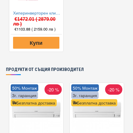
Хиперинверторен климатик Toyotomi TAN/TAG-A10SC Sedai, 9000 BTU, Клас А+++
€1472.01
( 2879.00
лв )
€1103.88
( 2159.00 лв )
Купи
ПРОДУКТИ ОТ СЪЩИЯ ПРОИЗВОДИТЕЛ
50% Монтаж
50% Монтаж
-20 %
-20 %
3г. гаранция
3г. гаранция
Безплатна доставка
Безплатна доставка