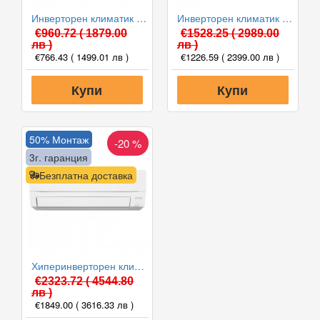
Инверторен климатик Mitsubishi Electric MSZ-HR25VF/MUZ-HR25VF, 9000 BTU, Клас A++
Инверторен климатик Mitsubishi Electric MSZ-HR50VF/MUZ-HR50VF, 18000 BTU, Клас A++
€960.72
( 1879.00
€1528.25
( 2989.00
лв )
лв )
€766.43
( 1499.01 лв )
€1226.59
( 2399.00 лв )
Купи
Купи
50% Монтаж
-20 %
3г. гаранция
Безплатна доставка
Хиперинверторен климатик Mitsubishi Electric MSZ-FT35VGK/MUZ-FT35VGHZ NINJA, 12000 BTU, Клас A+++
€2323.72
( 4544.80
лв )
€1849.00
( 3616.33 лв )