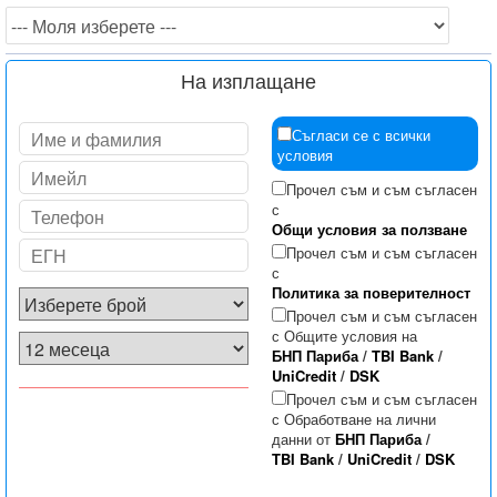
На изплащане
Съгласи се с всички
условия
Прочел съм и съм съгласен
с
Общи условия за ползване
Прочел съм и съм съгласен
с
Политика за поверителност
Прочел съм и съм съгласен
с Общите условия на
БНП Париба
/
TBI Bank
/
UniCredit
/
DSK
Прочел съм и съм съгласен
с Обработване на лични
данни от
БНП Париба
/
TBI Bank
/
UniCredit
/
DSK