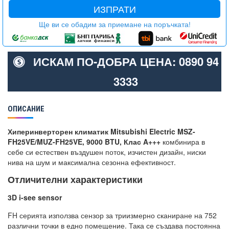
ИЗПРАТИ
Ще ви се обадим за приемане на поръчката!
ИСКАМ ПО-ДОБРА ЦЕНА: 0890 94
3333
ОПИСАНИЕ
Хиперинверторен климатик Mitsubishi Electric MSZ-
FH25VE/MUZ-FH25VE, 9000 BTU, Клас A+++
комбинира в
себе си естествен въздушен поток, изчистен дизайн, ниски
нива на шум и максимална сезонна ефективност.
Отличителни характеристики
3D i-see sensor
FH серията използва сензор за триизмерно сканиране на 752
различни точки в едно помещение. Така се създава постоянна