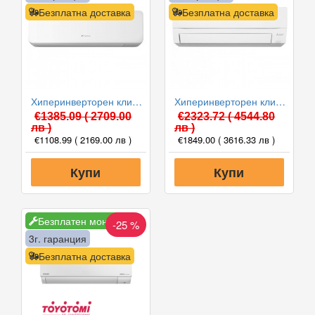
Безплатна доставка
Безплатна доставка
Хиперинверторен климатик Fuji Electric RSG12KGTB(E) /ROG12KGCA, 12000 BTU, Клас A+++
Хиперинверторен климатик Mitsubishi Electric MSZ-FT35VGK/MUZ-FT35VGHZ NINJA, 12000 BTU, Клас A+++
€1385.09
( 2709.00
€2323.72
( 4544.80
лв )
лв )
€1108.99
( 2169.00 лв )
€1849.00
( 3616.33 лв )
Купи
Купи
Безплатен монтаж
-25 %
3г. гаранция
Безплатна доставка