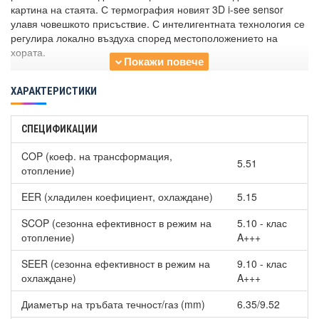
картина на стаята. С термография новият 3D i-see sensor
улавя човешкото присъствие. С интелигентната технология се
регулира локално въздуха според местоположението на
хората.
Ефективно отопление
ХАРАКТЕРИСТИКИ
Въздухът може да се насочи директно към обитателите в
помещението или да се рее около тях. Ако присъствие на
хора не се улови, системата активира икономичен режим на
СПЕЦИФИКАЦИИ
работа. Можете да настройвате посоката на въздушния поток
COP (коеф. на трансформация,
така че да климатизирате едновременно два етажа или две
5.51
отопление)
различни части на една и съща стая.
EER (хладилен коефициент, охлаждане)
5.15
Plasma Quad филтър
До 99% от съдържанието на бактерии, вируси, алергени,
SCOP (сезонна ефективност в режим на
5.10 - клас
мухъл и прах са неутрализирани с филтъра Plasma Quad.
отопление)
A+++
Подложен на тестове с жив вирус е установено, че нарушава
SEER (сезонна ефективност в режим на
9.10 - клас
клетъчната структура на вирусите и бактериите.
охлаждане)
A+++
Полъх от Kirigamine
Диаметър на тръбата течност/газ (mm)
6.35/9.52
С помощта на вентилационния профил климатиците от серия