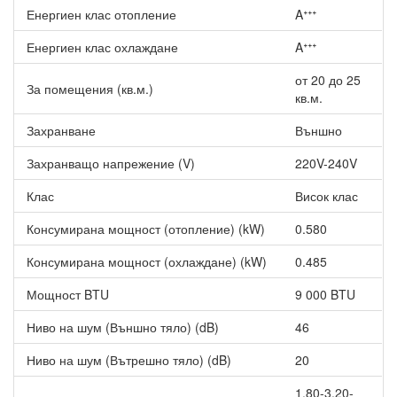
Kirigamine пресъздават въздушни вълни, носещи усещането
Енергиен клас отопление
Aᐩᐩᐩ
за истински бриз Чрез функцията „естествен поток“ в
Енергиен клас охлаждане
Aᐩᐩᐩ
системата се запазва вентилационен профил, базиран на
измервания на въздушните течения, направени в местността
от 20 до 25
Kirigamine в Япония.
За помещения (кв.м.)
кв.м.
Други характеристики на Хиперинверторен климатик
Mitsubishi Electric MSZ-FH25VE/MUZ-FH25VE, 9000 BTU,
Захранване
Външно
Клас A+++
Захранващо напрежение (V)
220V-240V
Econo cool
Клас
Висок клас
Регулиране качеството на въздушния поток, насочен към
тялото е в резултат на Econo Cool функцията. Настройката на
Консумирана мощност (отопление) (kW)
0.580
температурата се повишава с 2°С без да се губи комфорт, а
енергийната ефективност се повишава с 20%.
Консумирана мощност (охлаждане) (kW)
0.485
Висока ефективност
Мощност BTU
9 000 BTU
Най-висока степен на спестяване на енергия - клас А+++ и в
Ниво на шум (Външно тяло) (dB)
46
двата режим на работа.
Ниво на шум (Вътрешно тяло) (dB)
20
WiFi адаптер (опция)
1.80-3.20-