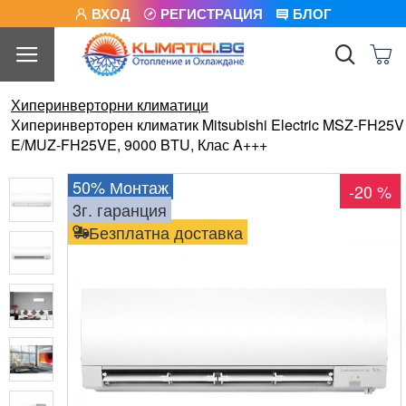
ВХОД
РЕГИСТРАЦИЯ
БЛОГ
Хиперинверторни климатици
Хиперинверторен климатик Mitsubishi Electric MSZ-FH25V
E/MUZ-FH25VE, 9000 BTU, Клас A+++
50% Монтаж
-20 %
3г. гаранция
Безплатна доставка