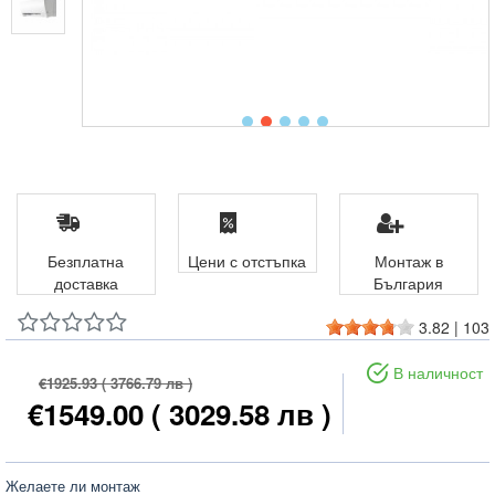
Безплатна
Цени с отстъпка
Монтаж в
доставка
България
3.82
|
103
В наличност
€1925.93
( 3766.79 лв )
€1549.00
( 3029.58 лв )
Желаете ли монтаж