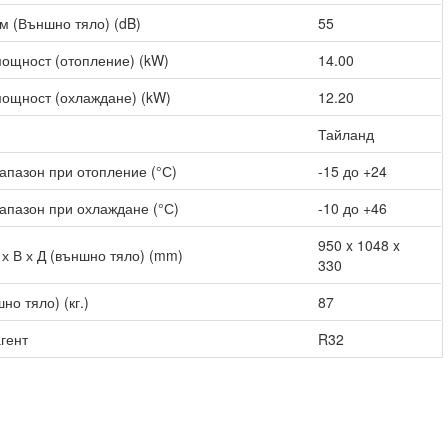
м (Външно тяло) (dB)
55
ощност (отопление) (kW)
14.00
ощност (охлаждане) (kW)
12.20
Тайланд
апазон при отопление (°С)
-15 до +24
апазон при охлаждане (°С)
-10 до +46
950 x 1048 x
х В х Д (външно тяло) (mm)
330
но тяло) (кг.)
87
гент
R32