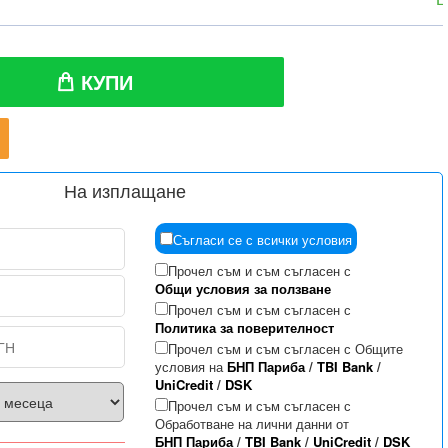
КУПИ
На изплащане
Съгласи се с всички условия
Прочел съм и съм съгласен с
Общи условия за ползване
Прочел съм и съм съгласен с
Политика за поверителност
Прочел съм и съм съгласен с Общите
условия на
БНП Париба
/
TBI Bank
/
UniCredit
/
DSK
Прочел съм и съм съгласен с
Обработване на лични данни от
БНП Париба
/
TBI Bank
/
UniCredit
/
DSK