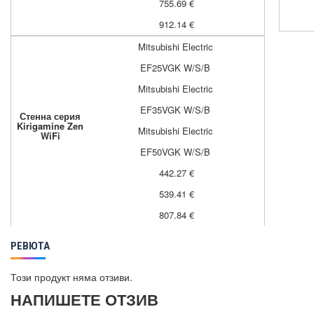
755.69 €
912.14 €
Mitsubishi Electric
EF25VGK W/S/B
Mitsubishi Electric
EF35VGK W/S/B
Стенна серия
Kirigamine Zen
Mitsubishi Electric
WiFi
EF50VGK W/S/B
442.27 €
539.41 €
807.84 €
РЕВЮТА
Този продукт няма отзиви.
НАПИШЕТЕ ОТЗИВ