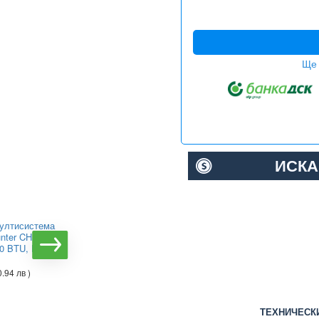
Ще 
ИСКА
ултисистема
Инверторна мултисистема
unter CHML-
Viessmann Vitoclima 300-S
0 BTU, Клас
С HE 02F3050M2, Клас
А++
0.94 лв )
€1865.70
( 3648.99 лв )
ТЕХНИЧЕСК