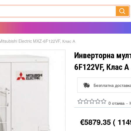
tsubishi Electric MXZ-6F122VF, Клас А
Инверторна мулт
6F122VF, Клас А
Безплатна доставк
0 отзива
-
€5879.35
( 114