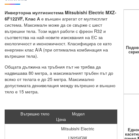
Инверторна мултисистема Mitsubishi Electric MXZ-
6F122VF, Клас А
е външен агрегат от мултисплит
система. Максималн може да се свърже с шест
вътрешни тела. Този мдел работи с фреон R32 и
съответства на най-новите изисквания на ЕС за
екологичност и икономичност. Класифицира се като
Подов
енергиен клас A/A (при оптимална комбинация на
сери
вътрешни тела).
Общата дължина на тръбния път не трябва да
надвишава 80 метра, а максималният тръбен път до
всяко от телата е до 25 метра. Максимално
допустимата денивелация между вътрешно и външно
тяло е 15 метра.
Вътрешно тяло
Модел
Цена
Mitsubishi Electric
Едно
касетн
LN25VGW
панел 