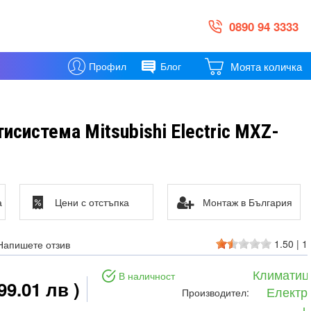
0890 94 3333
Моята количка
Профил
Блог
исистема Mitsubishi Electric MXZ-
а
Цени с отстъпка
Монтаж в България
1.50
|
1
Напишете отзив
Климатиц
В наличност
99.01 лв )
Електр
Производител:
ц