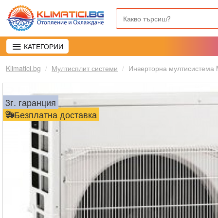
КАТЕГОРИИ
Klimatici.bg
Мултисплит системи
Инверторна мултисистема Mi
3г. гаранция
Безплатна доставка