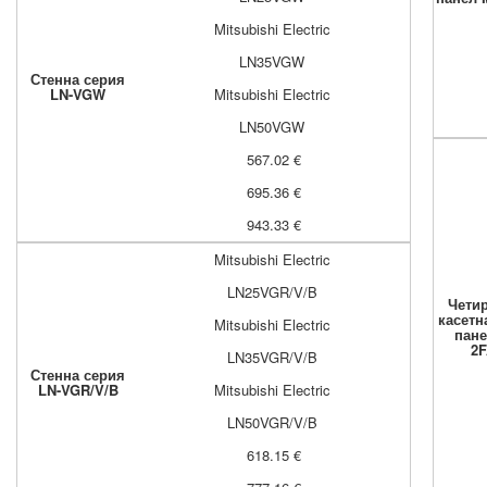
Mitsubishi Electric
LN35VGW
Стенна серия
LN-VGW
Mitsubishi Electric
LN50VGW
567.02 €
695.36 €
943.33 €
Mitsubishi Electric
LN25VGR/V/B
Чети
касетн
Mitsubishi Electric
пане
2
LN35VGR/V/B
Стенна серия
LN-VGR/V/B
Mitsubishi Electric
LN50VGR/V/B
618.15 €