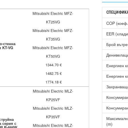
СПЕЦИФИК
Mitsubishi Electric MFZ-
KT25VG
COP (коеф.
Mitsubishi Electric MFZ-
EER (хлади
KT35VG
о-стенна
Брой вътре
я KT-VG
Mitsubishi Electric MFZ-
Денивелаци
KT50VG
1344.70 €
Енергиен к
1482.75 €
Енергиен к
1774.18 €
Захранващ
Mitsubishi Electric MLZ-
Консумиран
KP25VF
Консумиран
Mitsubishi Electric MLZ-
KP35VF
Максимална
струйна
а серия с
(m)
Mitsubishi Electric MLZ-
MLP-444W