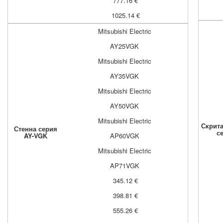
777.16 €
1025.14 €
Mitsubishi Electric
AY25VGK
Mitsubishi Electric
AY35VGK
Mitsubishi Electric
AY50VGK
Mitsubishi Electric
Скрита
Стенна серия
с
AY-VGK
AP60VGK
Mitsubishi Electric
AP71VGK
345.12 €
398.81 €
555.26 €