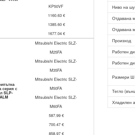
KP50VF
Ниво на шу
1160.63 €
Отдавана м
1385.60 €
Отдавана м
1677.04 €
Произход
Mitsubishi Electric SLZ-
Работен ди
M25FA
Mitsubishi Electric SLZ-
Работен ди
M35FA
Размери Ш 
Mitsubishi Electric SLZ-
рипътна
M50FA
а серия с
Тегло (външ
л SLP-
FALM
Mitsubishi Electric SLZ-
Хладилен а
M60FA
587.99 €
700.47 €
858.97 €