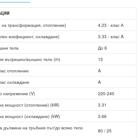
АЦИИ
 на трансформация, отопление)
4.23 - клас А
лен коефициент, охлаждане)
3.33 - клас A
шни тела
До 6
я вътрешно/външно тяло (m)
15
лас отопление
A
лас охлаждане
A
о напрежение (V)
220-240
а мощност (отопление) (kW)
3.31
а мощност (охлаждане) (kW)
3.66
 дължина на тръбния път/до всяко тяло
80 / 25