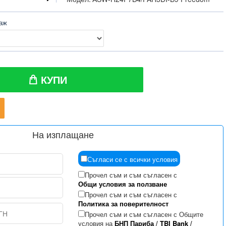
таж
КУПИ
На изплащане
Съгласи се с всички условия
Прочел съм и съм съгласен с
Общи условия за ползване
Прочел съм и съм съгласен с
Политика за поверителност
Прочел съм и съм съгласен с Общите
условия на
БНП Париба
/
TBI Bank
/