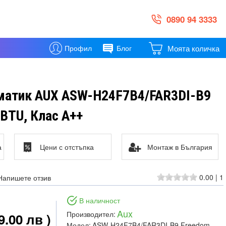
0890 94 3333
Моята количка
Профил
Блог
матик AUX ASW-H24F7B4/FAR3DI-B9
 BTU, Клас A++
а
Цени с отстъпка
Монтаж в България
0.00
|
1
Напишете отзив
В наличност
Aux
Производител:
9.00 лв )
Модел:
ASW-H24F7B4/FAR3DI-B9 Freedom