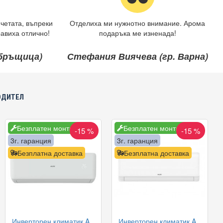
четата, въпреки
Отделиха ми нужнотно внимание. Арома
авиха отлично!
подаръка ме изненада!
ебръщица)
Стефания Виячева (гр. Варна)
ОДИТЕЛ
Безплатен монтаж
Безплатен монтаж
-15 %
-15 %
3г. гаранция
3г. гаранция
Безплатна доставка
Безплатна доставка
Инверторен климатик AUX ASW-H09B5A4/FAR3DI-C0 Freedom, 9000 BTU, Клас A++
Инверторен климатик AUX ASW-H09B5A4/QDR3DI-C0 Neo, 9000 BTU, Клас A++