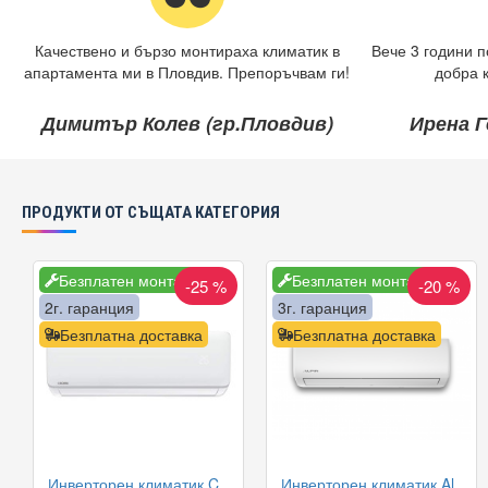
Качествено и бързо монтираха климатик в
Вече 3 години п
апартамента ми в Пловдив. Препоръчвам ги!
добра 
Димитър Колев (гр.Пловдив)
Ирена Г
ПРОДУКТИ ОТ СЪЩАТА КАТЕГОРИЯ
Безплатен монтаж
Безплатен монтаж
-25 %
-20 %
2г. гаранция
3г. гаранция
Безплатна доставка
Безплатна доставка
Инверторен климатик Crown CIT-12FO62AS, 12 000 BTU, Клас A++
Инверторен климатик Alpin ASW-35ETE, Elite, WIFI, 12000 BTU, Клас А++