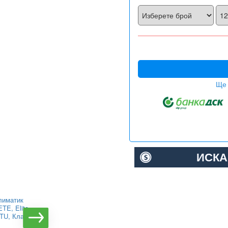
Ще 
ИСКА
лиматик
Инверторен климатик
TE, Elite,
Alpin ASW-35PTT Pro,
BTU, Клас
WIFI, 12000 BTU, Клас
А++