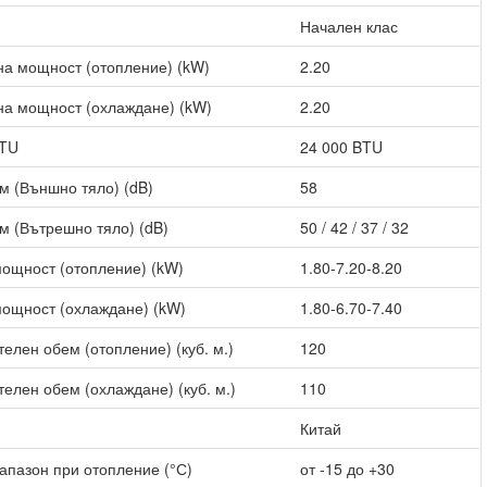
Начален клас
а мощност (отопление) (kW)
2.20
а мощност (охлаждане) (kW)
2.20
BTU
24 000 BTU
м (Външно тяло) (dB)
58
м (Вътрешно тяло) (dB)
50 / 42 / 37 / 32
ощност (отопление) (kW)
1.80-7.20-8.20
ощност (охлаждане) (kW)
1.80-6.70-7.40
елен обем (отопление) (куб. м.)
120
елен обем (охлаждане) (куб. м.)
110
Китай
апазон при отопление (°С)
от -15 до +30