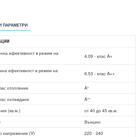
И ПАРАМЕТРИ
АЦИИ
нна ефективност в режим на
4.09 - клас A+
нна ефективност в режим на
6.53 - клас A++
)
лас отопление
Aᐩ
лас охлаждане
Aᐩᐩ
ия (кв.м.)
от 40 до 45 кв.м.
е
Външно
о напрежение (V)
220 - 240