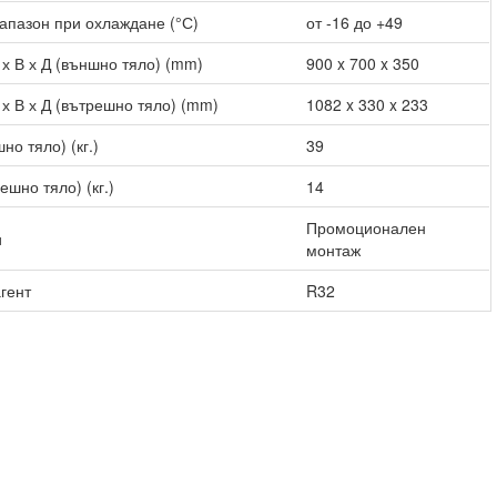
апазон при охлаждане (°С)
от -16 до +49
х В х Д (външно тяло) (mm)
900 x 700 x 350
х В х Д (вътрешно тяло) (mm)
1082 x 330 x 233
но тяло) (кг.)
39
ешно тяло) (кг.)
14
Промоционален
и
монтаж
гент
R32