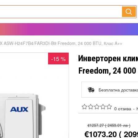
X ASW-H24F7B4/FAR3DI-B9 Freedom, 24 000 BTU, Клас A++
Инверторен кли
-15 %
Freedom, 24 000
Безплатна доставк
0 отзива
-
€1257.27
( 2459.01 лв )
€1073.20
( 209