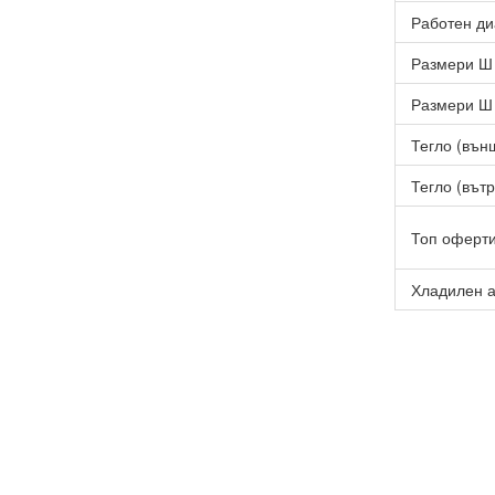
Работен ди
Размери Ш 
Размери Ш 
Тегло (външ
Тегло (вътр
Топ оферт
Хладилен а