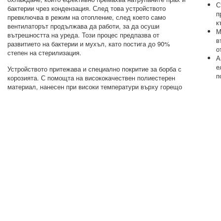
С
бактерии чрез кондензация. След това устройството
п
превключва в режим на отопление, след което само
к
вентилаторът продължава да работи, за да осуши
М
вътрешността на уреда. Този процес предпазва от
в
развитието на бактерии и мухъл, като постига до 90%
о
степен на стерилизация.
А
е
Устройството притежава и специално покритие за борба с
п
корозията. С помощта на висококачествен полиестерен
материал, нанесен при високи температури върху горещо