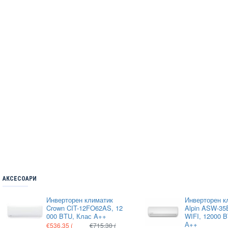
АКСЕСОАРИ
Инверторен климатик
Инверторен к
Crown CIT-12FO62AS, 12
Alpin ASW-35E
000 BTU, Клас A++
WIFI, 12000 
А++
€536.35
(
€715.30
(