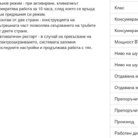
ънов режим - при активиране, климатикът
Клас
рекратява работа за 10 часа, след което се връща
ъм предишния си режим.
Консумиран
онтаж от две страни - конструкцията на
ътрешната част позволява свързването на тръбите
Консумиран
т двете страни.
втоматичен рестарт - в случай на прекъсване на
Мощност 
лектрозахранването, системата запомня
оследните настройки и продължава работа с тях.
Ниво на шу
Ниво на шу
Отдавана м
Отдавана м
Препоръчит
Препоръчит
Произход
Работен ди