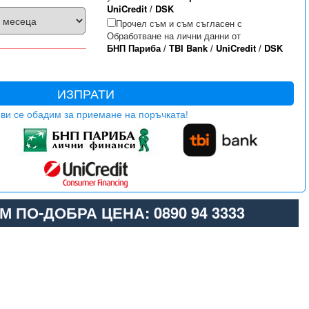
UniCredit
/
DSK
Прочел съм и съм съгласен с
Обработване на лични данни от
БНП Париба
/
TBI Bank
/
UniCredit
/
DSK
ИЗПРАТИ
ви се обадим за приемане на поръчката!
М ПО-ДОБРА ЦЕНА: 0890 94 3333