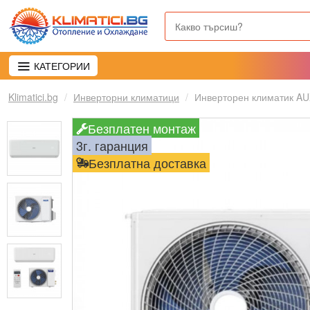
КАТЕГОРИИ
Klimatici.bg
Инверторни климатици
Инверторен климатик AU
Безплатен монтаж
3г. гаранция
Безплатна доставка