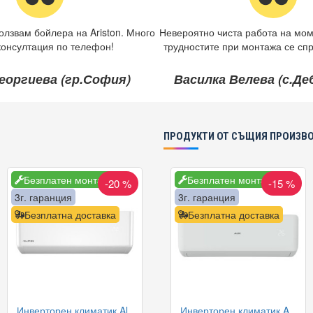
олзвам бойлера на Ariston. Много
Невероятно чиста работа на мом
консултация по телефон!
трудностите при монтажа се спр
еоргиева (гр.София)
Василка Велева (с.Д
ПРОДУКТИ ОТ СЪЩИЯ ПРОИЗВ
Безплатен монтаж
Безплатен монтаж
-20 %
-15 %
3г. гаранция
3г. гаранция
Безплатна доставка
Безплатна доставка
Инверторен климатик Alpin ASW-35PTT Pro, WIFI, 12000 BTU, Клас А++
Инверторен климатик AUX ASW-H09B5A4/FAR3DI-C0 Freedom ECO, 9000 BTU, Клас A++