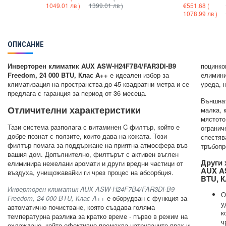
1049.01 лв )
1399.01 лв )
€551.68
(
1078.99 лв )
ОПИСАНИЕ
Инверторен климатик AUX ASW-H24F7B4/FAR3DI-B9
поцинко
Freedom, 24 000 BTU, Клас A++
е идеален избор за
елимини
климатизация на пространства до 45 квадратни метра и се
уреда, 
предлага с гаранция за период от 36 месеца.
Външнат
Отличителни характеристики
малка, 
мястото
Тази система разполага с витаминен C филтър, който е
огранич
добре познат с ползите, които дава на кожата. Този
спестяв
филтър помага за поддържане на приятна атмосфера във
тръбопр
вашия дом. Допълнително, филтърът с активен въглен
Други 
елиминира нежелани аромати и други вредни частици от
AUX AS
въздуха, унищожавайки ги чрез процес на абсорбция.
BTU, К
Инверторен климатик AUX ASW-H24F7B4/FAR3DI-B9
О
Freedom, 24 000 BTU, Клас A++
е оборудван с функция за
у
автоматично почистване, която създава голяма
к
температурна разлика за кратко време - първо в режим на
ч
охлаждане, който ефективно премахва натрупаните прах и