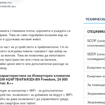
€689.73
(
€597.70
(
€745.97
(
1348.99 лв )
1169.00 лв )
1458.99 лв )
ТЕХНИЧЕСК
ваната стоманена плоча, корозията и ръждата са
СПЕЦИФИК
рани. Това не само подобрява външния вид на
но и удължава неговия живот.
SCOP (сезо
отопление)
а част на устройството е приблизително 1/4 по-
което осигурява повече гъвкавост при избор на
SEER (сезо
 за монтаж. Това ви позволява да използвате
охлаждане
ено пространство или стена на балкона,
айки ценно място или допълнителни разходи за
Енергиен к
овод.
характеристики на Инверторен климатик
Енергиен к
W-H24F7B4/FAR3DI-B9 Freedom, 24 000
лас A++
За помещен
пция за контролер с WiFi - за допълнително
Захранван
добство, възможност за добавяне на модул с WiFI,
ойто ви дава възможност да управлявате уреда
Захранващ
рез смартфон или таблет.