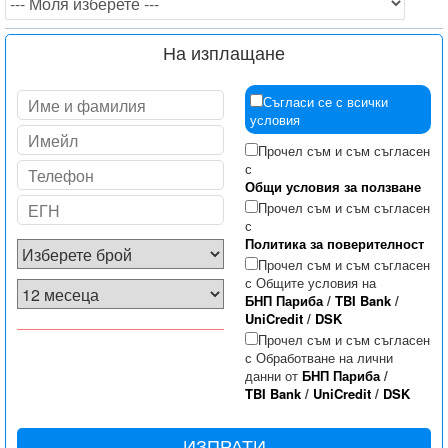
На изплащане
Съгласи се с всички
условия
Прочел съм и съм съгласен
с
Общи условия за ползване
Прочел съм и съм съгласен
с
Политика за поверителност
Прочел съм и съм съгласен
с Общите условия на
БНП Париба
/
TBI Bank
/
UniCredit
/
DSK
Прочел съм и съм съгласен
с Обработване на лични
данни от
БНП Париба
/
TBI Bank
/
UniCredit
/
DSK
ИЗПРАТИ