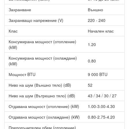
температурна разлика в кратък период - първоначално
устройството работи в режим на охлаждане, което позволява
Захранване
Външно
на кондензираната ввода да премахва натрупания прах и
бактерии. След това превключва на отопление, а накрая
Захранващо напрежение (V)
220 - 240
активира само вентилатора, за да изсуши вътрешността на
Клас
Начален клас
уреда. Този процес ефективно предпазва от образуването на
бактерии и плесени, достигайки до 90% стерилизация.
Консумирана мощност (отопление)
Други характеристики на Инверторен климатик AUX
1.20
ASW-H09B6C4/BQAR3DI-C1 Q-Plus, 9000 BTU, Клас A++
(kW)
Функция 4D въздушен поток - дава възможност за
Консумирана мощност (охлаждане)
0.80
насочване на въздушната струя в четири различни
(kW)
направления - нагоре, надолу, наляво и надясно.
Автодиагностика - при неизправност в системата или
Мощност BTU
9 000 BTU
неправилно функциониране на един от компонентите,
Ниво на шум (Външно тяло) (dB)
52
на дисплея се появява код за грешка, което помага на
сервизните специалисти да открият и разрешат
Ниво на шум (Вътрешно тяло) (dB)
43 / 34 / 30 / 27
проблема бързо.
Режим "Сън" - при активиране на този режим,
Отдавана мощност (отопление) (kW)
1.00-3.00-4.30
климатикът преустановява работата си за 10 часа, след
което автоматично се реактивира с предишните
Отдавана мощност (охлаждане) (kW)
0.80-2.75-4.20
настройки.
Самопочистване - уредът автоматично изплаква и
Препоръчителен обем (отопление)