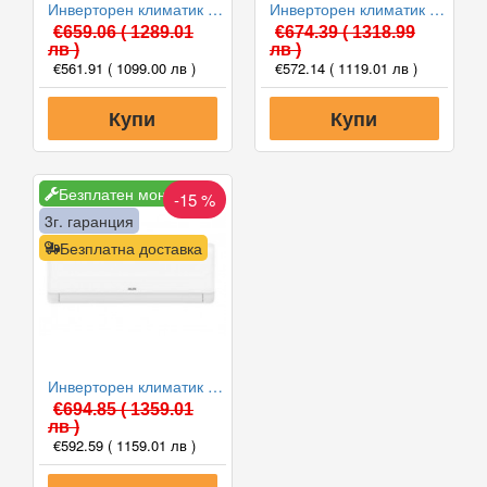
Инверторен климатик AUX ASW-H09B5A4/FAR3DI-C0 Freedom ECO, 9000 BTU, Клас A++
Инверторен климатик AUX ASW-H09B5A4/FAR3DI-C0 Freedom, 9000 BTU, Клас A++
€659.06
( 1289.01
€674.39
( 1318.99
лв )
лв )
€561.91
( 1099.00 лв )
€572.14
( 1119.01 лв )
Купи
Купи
Безплатен монтаж
-15 %
3г. гаранция
Безплатна доставка
Инверторен климатик AUX ASW-H09B5A4/QDR3DI-C0 Neo, 9000 BTU, Клас A++
€694.85
( 1359.01
лв )
€592.59
( 1159.01 лв )