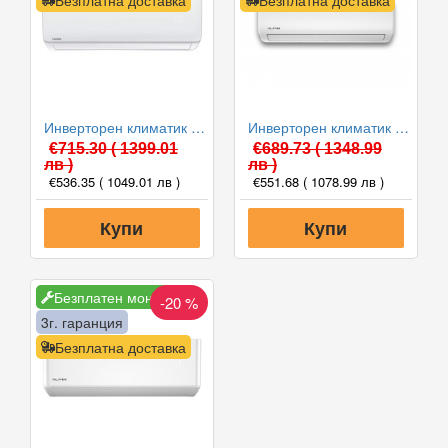
Безплатна доставка
Безплатна доставка
Инверторен климатик Crown CIT-12FO62AS, 12 000 BTU, Клас A++
Инверторен климатик Alpin ASW-35ETE, Elite, WIFI, 12000 BTU, Клас А++
€715.30
( 1399.01
€689.73
( 1348.99
лв )
лв )
€536.35
( 1049.01 лв )
€551.68
( 1078.99 лв )
Купи
Купи
Безплатен монтаж
-20 %
3г. гаранция
Безплатна доставка