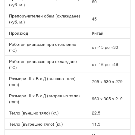
60
изсушава изпарителя, което значително подобрява
(куб. м.)
неговата ефективност.
Автоматичен рестарт - при прекъсване на
Препоръчителен обем (охлаждане)
45
електрозахранването, системата пази текущите
(куб. м.)
настройки и автоматично се възстановява след
Произход
възобновяване на захранването.
Китай
Работен диапазон при отопление
от -15 до +30
(°С)
Работен диапазон при охлаждане
от -16 до +49
(°С)
Размери Ш х В х Д (външно тяло)
705 х 530 х 279
(mm)
Размери Ш х В х Д (вътрешно тяло)
960 х 305 х 219
(mm)
Тегло (външно тяло) (кг.)
22.5
Тегло (вътрешно тяло) (кг.)
11.5