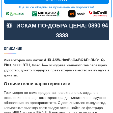
Ще ви се обадим за приемане на поръчката!
ИСКАМ ПО-ДОБРА ЦЕНА: 0890 94
3333
ОПИСАНИЕ
Инверторен климатик AUX ASW-H09B6C4/BQAR3DI-C1 Q-
Plus, 9000 BTU, Клас A++
осигурява желаното температурно
удобство, докато поддържа превъзходна качество на въздуха в
дома ви.
Отличителни характеристики
Този модел не само предоставя ефективно охлаждане и
отопление, но също така гарантира допълнително въздушно
обновление на пространството. С допълнителен въздуховод,
климатикът въвежда свеж въздух отвън, който се филтрира
през HEPA филтър PM2.5. В рамките на час, въздухът в