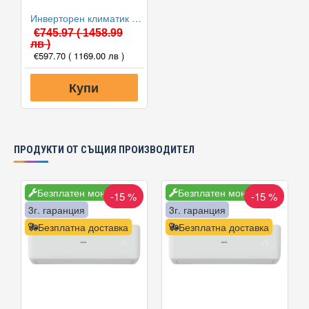
Инверторен климатик Alpin ASW-35PTT Pro, WIFI, 12000 BTU, Клас А++
€745.97
( 1458.99
лв )
€597.70
( 1169.00 лв )
Купи
ПРОДУКТИ ОТ СЪЩИЯ ПРОИЗВОДИТЕЛ
Безплатен монтаж
Безплатен монтаж
-15 %
-15 %
3г. гаранция
3г. гаранция
Безплатна доставка
Безплатна доставка