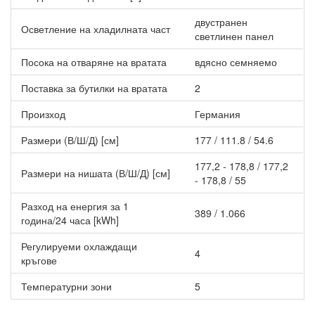
плот.
FreshAir филтър с активен въглен за постигане на свеж
двустранен
Осветление на хладилната част
въздух, без лоши миризми.
светлинен панел
Поставка за до 20 кокоши но и за 24 пъдпъдъчи яйца.
Посока на отваряне на вратата
вдясно семняемо
Поставка за бутилки на вратата
2
Произход
Германия
Размери (В/Ш/Д) [см]
177 / 111.8 / 54.6
177,2 - 178,8 / 177,2
Размери на нишата (В/Ш/Д) [см]
- 178,8 / 55
Разход на енергия за 1
389 / 1.066
година/24 часа [kWh]
Регулируеми охлаждащи
4
кръгове
Температурни зони
5