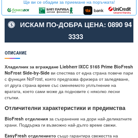
Ще ви се обадим за приемане на поръчката!
ИСКАМ ПО-ДОБРА ЦЕНА: 0890 94
3333
ОПИСАНИЕ
Хладилник за вграждане Liebherr IXCC 5165 Prime BioFresh
NoFrost Side-by-Side
ви спестява от една страна повече пари
с функция NoFrost, която предпазва фризера от заледяване,
от друга страна време със сменяемото уплътнение на
вратата, което сами може да подновите с няколко лесни
стъпки.
Отличителни характеристики и предимства
BioFresh отделения
за съхранение на дори най-деликатните
храни. Поддържа ги възможно най-дълго време свежи.
EasyFresh отделението
също гарантира свежестта на