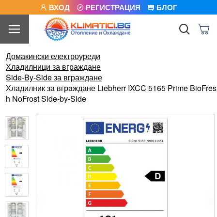
ВХОД
РЕГИСТРАЦИЯ
БЛОГ
Домакински електроуреди
Хладилници за вграждане
Side-By-Side за вграждане
Хладилник за вграждане Liebherr IXCC 5165 Prime BioFres
h NoFrost Side-by-Side