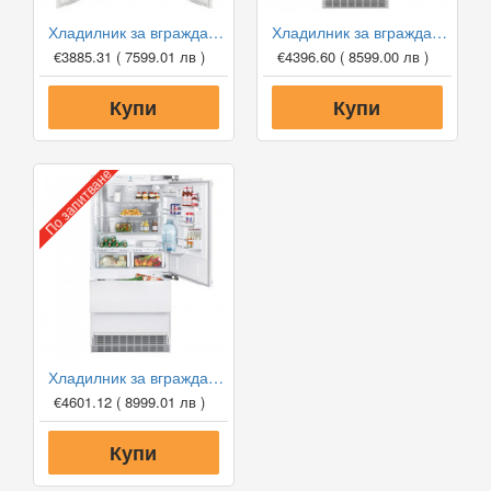
Хладилник за вграждане Liebherr IXCC 5155 Prime BioFresh NoFrost Side-by-Side
Хладилник за вграждане Liebherr ECBN 5066 PremiumPlus BioFresh NoFrost IceMaker
€3885.31
( 7599.01 лв )
€4396.60
( 8599.00 лв )
Купи
Купи
По запитване
Хладилник за вграждане Liebherr ECBN 6156 Premium BioFresh NoFrost IceMaker
€4601.12
( 8999.01 лв )
Купи