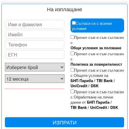
На изплащане
Съгласи се с всички
условия
Прочел съм и съм съгласен
с
Общи условия за ползване
Прочел съм и съм съгласен
с
Политика за поверителност
Прочел съм и съм съгласен
с Общите условия на
БНП Париба
/
TBI Bank
/
UniCredit
/
DSK
Прочел съм и съм съгласен
с Обработване на лични
данни от
БНП Париба
/
TBI Bank
/
UniCredit
/
DSK
ИЗПРАТИ