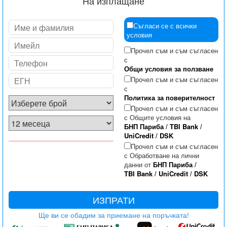
На изплащане
Съгласи се с всички
условия
Прочел съм и съм съгласен
с
Общи условия за ползване
Прочел съм и съм съгласен
с
Политика за поверителност
Прочел съм и съм съгласен
с Общите условия на
БНП Париба
/
TBI Bank
/
UniCredit
/
DSK
Прочел съм и съм съгласен
с Обработване на лични
данни от
БНП Париба
/
TBI Bank
/
UniCredit
/
DSK
ИЗПРАТИ
Ще ви се обадим за приемане на поръчката!