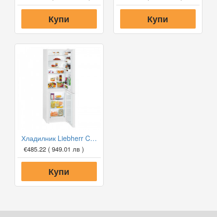
Купи
Купи
Хладилник Liebherr CU 331 SmartFrost
€485.22
( 949.01 лв )
Купи