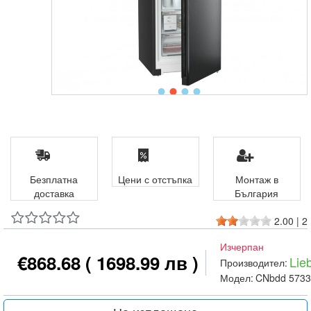
Безплатна
Цени с отстъпка
Монтаж в
доставка
България
2.00
|
2
Изчерпан
€868.68
( 1698.99 лв )
Lie
Производител:
Модел:
CNbdd 5733