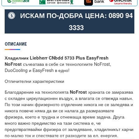
ИСКАМ ПО-ДОБРА ЦЕНА: 0890 94
3333
ОПИСАНИЕ
Хладилник Liebherr CNbdd 5733 Plus EasyFresh
NoFrost
съчеатава в себе си технологиите NoFrost,
DuoCooling и EasyFresh в едно!
Отличителни характеристики
Благодарение на технологията
NoFrost
храната се замразява
с охладен циркулационен въздух, а влагата се отвежда навън.
По този начин фризерното отделение никога не се заледява и
никога повече няма да ви се налага да размразявате
фризера, което е трудна и отнемаща време задача. Друга
много важно предимство на тази система е, че
предотвратявайки фризера от заледяване, хладилникът харчи
по-малко ток и спестявате от разходите за ел. енергия.