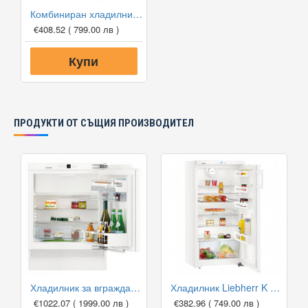
Комбиниран хладилник с фризер Gorenje NRK6181PW4 NoFrost Plus, 179 см
€408.52
( 799.00 лв )
Купи
ПРОДУКТИ ОТ СЪЩИЯ ПРОИЗВОДИТЕЛ
Хладилник за вграждане Liebherr UIKP 1554 Premium
Хладилник Liebherr K 230
€1022.07
( 1999.00 лв )
€382.96
( 749.00 лв )