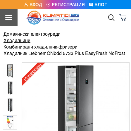
ВХОД
РЕГИСТРАЦИЯ
БЛОГ
Домакински електроуреди
Хладилници
Комбинирани хладилник-фризери
Хладилник Liebherr CNbdd 5733 Plus EasyFresh NoFrost
Изчерпан