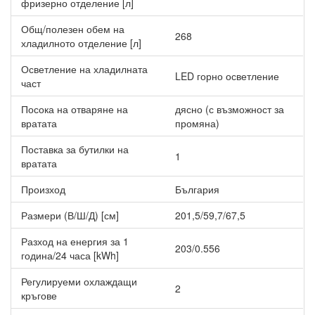
фризерно отделение [л]
Общ/полезен обем на
268
хладилното отделение [л]
Осветление на хладилната
LED горно осветление
част
Посока на отваряне на
дясно (с възможност за
вратата
промяна)
Поставка за бутилки на
1
вратата
Произход
България
Размери (В/Ш/Д) [см]
201,5/59,7/67,5
Разход на енергия за 1
203/0.556
година/24 часа [kWh]
Регулируеми охлаждащи
2
кръгове