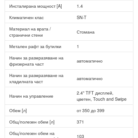
вратата. По всяко време може да наблюдавате моментното
Инсталирана мощност [A]
1.4
състояние на уреда и да променяте настройките му. Дисплеят
придава още по-модерна и изтънчена визия на уреда и той
Климатичен клас
SN-T
идеално се вписва във всеки съвременен интериор.
Материал на врата /
Стомана
Моделът е оборудван с
рафт за бутилки
, където можете да
странични стени
съхранявате напитките си и
чекмеджета за плодове и
зеленчуци
, които са практични и лесни за почистване.
Метален рафт за бутилки
1
Други характеристики Хладилник Liebherr CNbdd 5733 Plus
Начин за размразяване на
автоматично
EasyFresh NoFrost
фризерната част
Уредът е с надпис SmartDevice, което означава, че може
Начин за размразяване на
автоматично
допълнително да бъде преоборудван със SmartDevice-Box.
хладилната част
Регистрирайте го през портала “MyLiebherr” и се възползвайте
от услугите SmartHomePlus, SafetyPlus и ServicePlus, които ви
2.4" TFT дисплей,
Начин на управление
предоставят множество дигитални възможности.
цветен, Touch and Swipe
Обем [л]
от 350 до 399
Общ/полезен обем [л]
371
Общ/полезен обем на
103