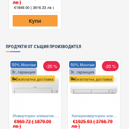
лв )
€1849.00
( 3616.33 лв )
Купи
ПРОДУКТИ ОТ СЪЩИЯ ПРОИЗВОДИТЕЛ
50% Монтаж
50% Монтаж
-20 %
-20 %
3г. гаранция
3г. гаранция
Безплатна доставка
Безплатна доставка
Инверторен климатик Mitsubishi Electric MSZ-HR25VF/MUZ-HR25VF, 9000 BTU, Клас A++
Хиперинверторен климатик Mitsubishi Electric MSZ-FH25VE/MUZ-FH25VE, 9000 BTU, Клас A+++
€960.72
( 1879.00
€1925.93
( 3766.79
лв )
лв )