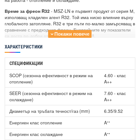
на работа - отопление и охлаждане.
Време за фреон R32
- MSZ-LN е първият продукт от серия М,
използващ хладилен агент R32. Той има ниско влияние върху
глобалното затопляне. R32 е три пъти по-малко замърсяващ в
сравнение с предходния фреон. Енергийните му показатели
са доста по-добри от тези на стария R410A.
Отопление при -25°C -
Външното тяло VGHZ, проектирано да
ХАРАКТЕРИСТИКИ
издържа на екстремално ниски външни температури.
Климатикът има способност да отоплява дори при
СПЕЦИФИКАЦИИ
температури на външния въздух -25°C. Серията е подходяща
за жилища в студени и високопланински райони.
SCOP (сезонна ефективност в режим на
4.60 - клас
отопление)
A++
Хиперинверторен климатик Mitsubishi Electric MSZ-
LN50VGV/MUZ-LN50VGHZ PEARL WHITE ZUBADAN, 18000
SEER (сезонна ефективност в режим на
7.60 - клас
BTU, Клас A++
е създаден с уникален и елегантен дизайн,
охлаждане)
A++
отличаващ се с изключително атрактивна и запомняща се
визия. Моделите се предлагат в няколко красиви цвята, които
Диаметър на тръбата течност/газ (mm)
6.35/9.52
са вдъхновени от яркостта и елегантността на скъпоценните
камъни. Цвета на климатика е перлено бяло.
Енергиен клас отопление
Aᐩᐩ
3D i-see sensor
е сензор, използван от тази серия за
Енергиен клас охлаждане
Aᐩᐩ
триизмерно сканиране на различни точки в едно помещение и