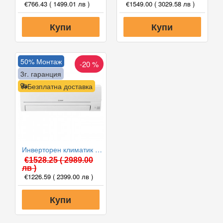
€766.43
( 1499.01 лв )
€1549.00
( 3029.58 лв )
Купи
Купи
50% Монтаж
-20 %
3г. гаранция
Безплатна доставка
Инверторен климатик Mitsubishi Electric MSZ-HR50VF/MUZ-HR50VF, 18000 BTU, Клас A++
€1528.25
( 2989.00
лв )
€1226.59
( 2399.00 лв )
Купи