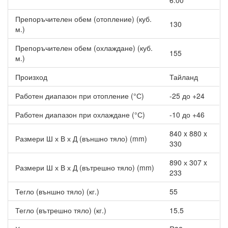
6.00
климатизация.
Вграден WiFi адаптер - WiFi контролерът дава
Препоръчителен обем (отопление) (куб.
възможността за управление на климата във Вашия дом
130
м.)
или офис по всяко време и от всяка точка с помощта на
смартфон или таблет. Изтеглете приложението
Препоръчителен обем (охлаждане) (куб.
MELCloud и настройте контролера.
155
м.)
Произход
Тайланд
Работен диапазон при отопление (°С)
-25 до +24
Работен диапазон при охлаждане (°С)
-10 до +46
840 x 880 x
Размери Ш х В х Д (външно тяло) (mm)
330
890 х 307 x
Размери Ш х В х Д (вътрешно тяло) (mm)
233
Тегло (външно тяло) (кг.)
55
Тегло (вътрешно тяло) (кг.)
15.5