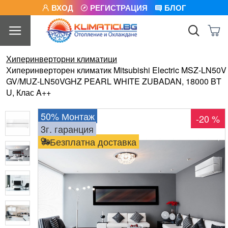
ВХОД
РЕГИСТРАЦИЯ
БЛОГ
Хиперинверторни климатици
Хиперинверторен климатик Mitsubishi Electric MSZ-LN50V
GV/MUZ-LN50VGHZ PEARL WHITE ZUBADAN, 18000 BT
U, Клас A++
50% Монтаж
-20 %
3г. гаранция
Безплатна доставка