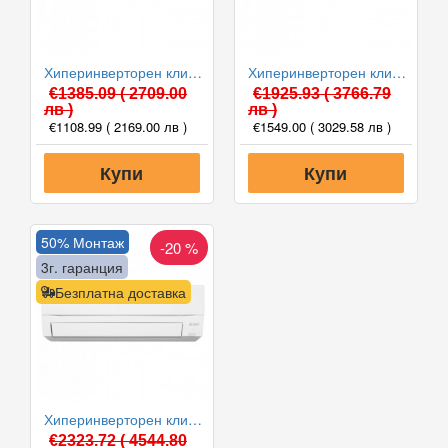
Хиперинверторен климатик Fuji Electric RSG12KGTB(E) /ROG12KGCA, 12000 BTU, Клас A+++
Хиперинверторен климатик Mitsubishi Electric MSZ-FH25VE/MUZ-FH25VE, 9000 BTU, Клас A+++
€1385.09
( 2709.00
€1925.93
( 3766.79
лв )
лв )
€1108.99
( 2169.00 лв )
€1549.00
( 3029.58 лв )
Купи
Купи
50% Монтаж
-20 %
3г. гаранция
Безплатна доставка
Хиперинверторен климатик Mitsubishi Electric MSZ-FT35VGK/MUZ-FT35VGHZ NINJA, 12000 BTU, Клас A+++
€2323.72
( 4544.80