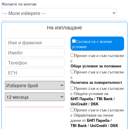
Желаете ли монтаж
На изплащане
Съгласи се с всички
условия
Прочел съм и съм съгласен
с
Общи условия за ползване
Прочел съм и съм съгласен
с
Политика за поверителност
Прочел съм и съм съгласен
с Общите условия на
БНП Париба
/
TBI Bank
/
UniCredit
/
DSK
Прочел съм и съм съгласен
с Обработване на лични
данни от
БНП Париба
/
TBI Bank
/
UniCredit
/
DSK