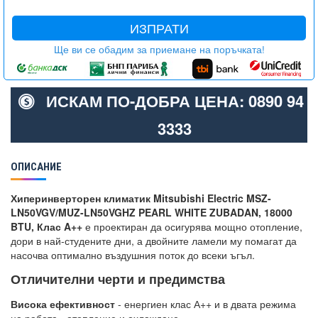
ИЗПРАТИ
Ще ви се обадим за приемане на поръчката!
ИСКАМ ПО-ДОБРА ЦЕНА: 0890 94
3333
ОПИСАНИЕ
Хиперинверторен климатик Mitsubishi Electric MSZ-
LN50VGV/MUZ-LN50VGHZ PEARL WHITE ZUBADAN, 18000
BTU, Клас A++
е проектиран да осигурява мощно отопление,
дори в най-студените дни, а двойните ламели му помагат да
насочва оптимално въздушния поток до всеки ъгъл.
Отличителни черти и предимства
Висока ефективност
- енергиен клас А++ и в двата режима