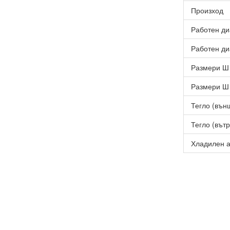
Произход
Работен ди
Работен ди
Размери Ш 
Размери Ш 
Тегло (външ
Тегло (вътр
Хладилен а