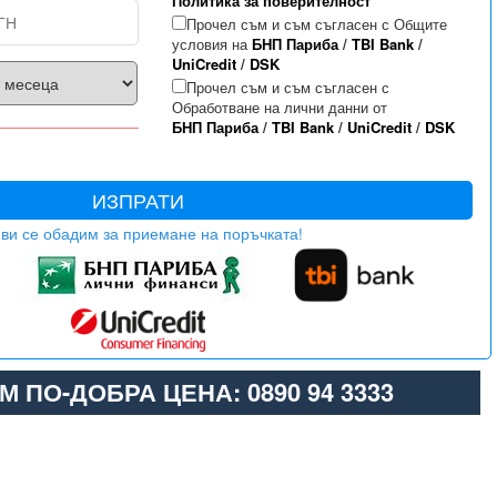
Политика за поверителност
Прочел съм и съм съгласен с Общите
условия на
БНП Париба
/
TBI Bank
/
UniCredit
/
DSK
Прочел съм и съм съгласен с
Обработване на лични данни от
БНП Париба
/
TBI Bank
/
UniCredit
/
DSK
ИЗПРАТИ
ви се обадим за приемане на поръчката!
М ПО-ДОБРА ЦЕНА: 0890 94 3333