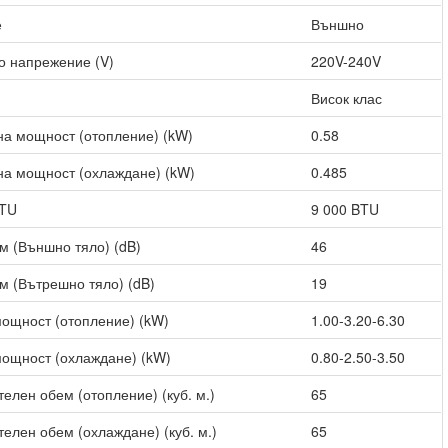
е
Външно
о напрежение (V)
220V-240V
Висок клас
а мощност (отопление) (kW)
0.58
а мощност (охлаждане) (kW)
0.485
BTU
9 000 BTU
м (Външно тяло) (dB)
46
м (Вътрешно тяло) (dB)
19
ощност (отопление) (kW)
1.00-3.20-6.30
ощност (охлаждане) (kW)
0.80-2.50-3.50
елен обем (отопление) (куб. м.)
65
елен обем (охлаждане) (куб. м.)
65