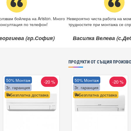
олзвам бойлера на Ariston. Много
Невероятно чиста работа на мом
консултация по телефон!
трудностите при монтажа се спр
еоргиева (гр.София)
Василка Велева (с.Д
ПРОДУКТИ ОТ СЪЩИЯ ПРОИЗВ
50% Монтаж
50% Монтаж
-20 %
-20 %
3г. гаранция
3г. гаранция
Безплатна доставка
Безплатна доставка