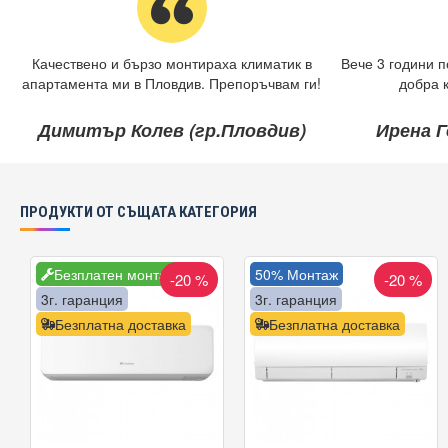
Качествено и бързо монтираха климатик в
Вече 3 години п
апартамента ми в Пловдив. Препоръчвам ги!
добра 
Димитър Колев (гр.Пловдив)
Ирена Г
ПРОДУКТИ ОТ СЪЩАТА КАТЕГОРИЯ
Безплатен монтаж
50% Монтаж
-20 %
-20 %
3г. гаранция
3г. гаранция
Безплатна доставка
Безплатна доставка