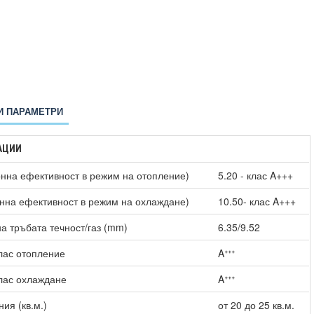
И ПАРАМЕТРИ
АЦИИ
нна ефективност в режим на отопление)
5.20 - клас A+++
нна ефективност в режим на охлаждане)
10.50- клас A+++
а тръбата течност/газ (mm)
6.35/9.52
лас отопление
Aᐩᐩᐩ
лас охлаждане
Aᐩᐩᐩ
ия (кв.м.)
от 20 до 25 кв.м.