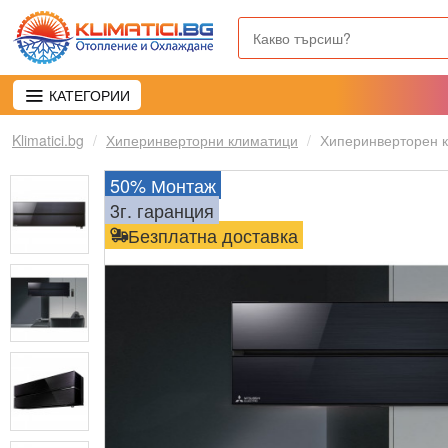
КАТЕГОРИИ
Klimatici.bg
Хиперинверторни климатици
Хиперинверторен к
50% Монтаж
3г. гаранция
Безплатна доставка