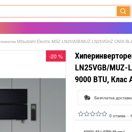
лиматик Mitsubishi Electric MSZ-LN25VGB/MUZ-LN25VGHZ ONIX B
Хиперинверторен
-20 %
LN25VGB/MUZ-L
9000 BTU, Клас 
Безплатна доставк
0 отзива
-
€2431.43
( 4755.46 лв )