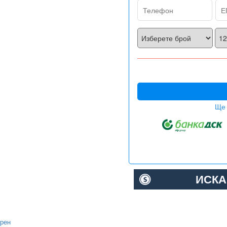
Ще 
ИСКА
орен
Хиперинверторен