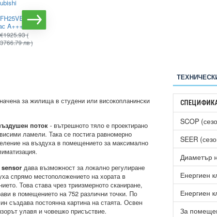
ubishi
климатик Mitsubishi
Electric MSZ-
FH25VE,
FT35VGK/MUZ-FT35VGHZ
ас A+++
NINJA, 12000 BTU, Клас
A+++
€1925.93
(
3766.79 лв )
€1849.00
(
€2323.72
(
3616.33 лв )
4544.80 лв )
ТЕХНИЧЕСК
начена за жилища в студени или високопланински
СПЕЦИФИК
SCOP (сезо
въздушен поток
- вътрешното тяло е проектирано
ависими ламели. Така се постига равномерно
SEER (сезо
еление на въздуха в помещението за максимално
лиматизация.
Диаметър н
e sensor
дава възможност за локално регулиране
Енергиен к
уха спрямо местоположението на хората в
ието. Това става чрез триизмерното сканиране,
Енергиен к
рави в помещението на 752 различни точки. По
чин създава постоянна картина на стаята. Освен
За помещен
нзорът улавя и човешко присъствие.