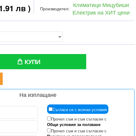
Климатици Мицубиши
1.91 лв )
Производител:
Електрик на ХИТ цени
КУПИ
На изплащане
Съгласи се с всички условия
Прочел съм и съм съгласен с
Общи условия за ползване
Прочел съм и съм съгласен с