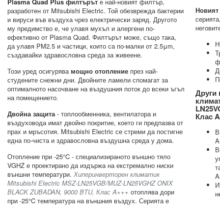
Plasma Quad Plus филтърът
е най-новият филтър,
Новият
разработен от Mitsubishi Electric. Той обезврежда бактерии
серията
и вируси във въздуха чрез електрически заряд. Другото
неговит
му предимство е, че улавя мухъл и алергени по-
ефективно от Plasma Quad. Филтърът може, също така,
Н
да улавя PM2.5 и частици, които са по-малки от 2.5μm,
Т
създавайки здравословна среда за живеене.
ф
Д
Този уред осигурява
мощно отопление
през най-
П
студените снежни дни. Двойните ламели спомагат за
оптималното насочване на въздушния поток до всеки ъгъл
Други 
на помещението.
климат
LN25V
Двойна защита
- топлообменника, вентилатора и
Клас 
въздуховода имат двойно покритие, което ги предпазва от
прах и мръсотия. Mitsubishi Electric се стреми да постигне
В
една по-чиста и здравословна въздушна среда у дома.
A
В
Отопление при -25°C - специализираното външно тяло
у
VGHZ е проектирано да издържа на екстремално ниски
т
външни температури.
Хиперинверторен климатик
A
Mitsubishi Electric MSZ-LN25VGB/MUZ-LN25VGHZ ONIX
И
BLACK ZUBADAN, 9000 BTU, Клас A+++
отоплява дори
н
при -25°C температура на външния въздух. Серията е