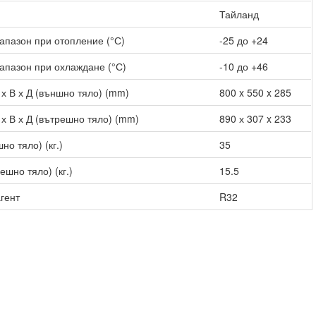
Тайланд
апазон при отопление (°С)
-25 до +24
апазон при охлаждане (°С)
-10 до +46
х В х Д (външно тяло) (mm)
800 x 550 x 285
х В х Д (вътрешно тяло) (mm)
890 х 307 x 233
но тяло) (кг.)
35
ешно тяло) (кг.)
15.5
гент
R32