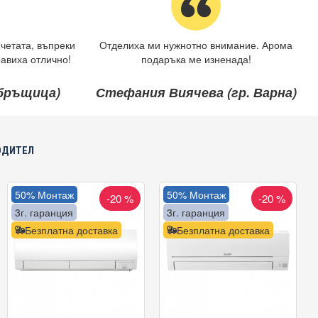
четата, въпреки
Отделиха ми нужнотно внимание. Арома
авиха отлично!
подаръка ме изненада!
ебръщица)
Стефания Виячева (гр. Варна)
ОДИТЕЛ
50% Монтаж
50% Монтаж
-20 %
-20 %
3г. гаранция
3г. гаранция
Безплатна доставка
Безплатна доставка