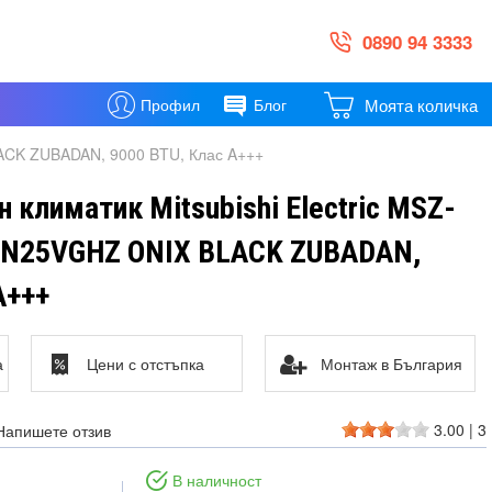
0890 94 3333
Моята количка
Профил
Блог
LACK ZUBADAN, 9000 BTU, Клас A+++
 климатик Mitsubishi Electric MSZ-
N25VGHZ ONIX BLACK ZUBADAN,
A+++
а
Цени с отстъпка
Монтаж в България
3.00
|
3
Напишете отзив
В наличност