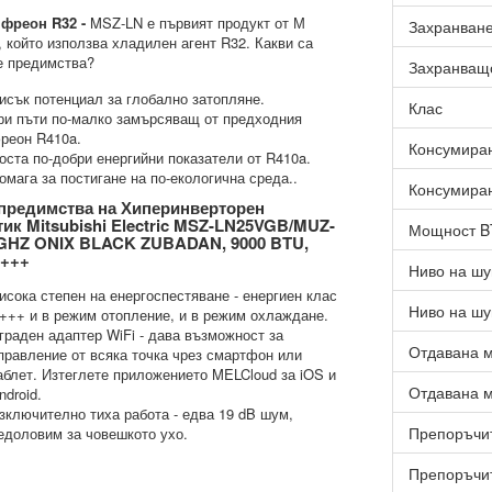
 фреон R32 -
MSZ-LN е първият продукт от М
Захранван
, който използва хладилен агент R32. Какви са
е предимства?
Захранващ
исък потенциал за глобално затопляне.
Клас
ри пъти по-малко замърсяващ от предходния
реон R410a.
Консумиран
оста по-добри енергийни показатели от R410a.
омага за постигане на по-екологична среда..
Консумиран
предимства на Хиперинверторен
ик Mitsubishi Electric MSZ-LN25VGB/MUZ-
Мощност 
GHZ ONIX BLACK ZUBADAN, 9000 BTU,
A+++
Ниво на шу
исока степен на енергоспестяване - енергиен клас
Ниво на шу
+++ и в режим отопление, и в режим охлаждане.
граден адаптер WiFi - дава възможност за
Отдавана м
правление от всяка точка чрез смартфон или
аблет. Изтеглете приложението MELCloud за iOS и
Отдавана м
ndroid.
зключително тиха работа - едва 19 dB шум,
Препоръчит
едоловим за човешкото ухо.
Препоръчит