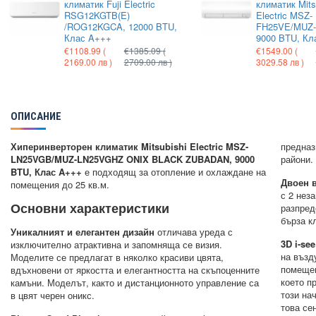
климатик Fuji Electric
климатик Mits
RSG12KGTB(E)
Electric MSZ-
/ROG12KGCA, 12000 BTU,
FH25VE/MUZ-
Клас A+++
9000 BTU, Кл
€1108.99
(
€1385.09
(
€1549.00
(
2169.00 лв )
2709.00 лв )
3029.58 лв )
ОПИСАНИЕ
Хиперинверторен климатик Mitsubishi Electric MSZ-
предназ
LN25VGB/MUZ-LN25VGHZ ONIX BLACK ZUBADAN, 9000
райони.
BTU, Клас A+++
е подходящ за отопление и охлаждане на
Двоен 
помещения до 25 кв.м.
с 2 нез
Основни характеристики
разпред
бърза к
Уникалният и елегантен дизайн
отличава уреда с
3D i-se
изключително атрактивна и запомняща се визия.
на възд
Моделите се предлагат в няколко красиви цвята,
помещен
вдъхновени от яркостта и елегантността на скъпоценните
което п
камъни. Моделът, както и дистанционното управление са
този на
в цвят черен оникс.
това се